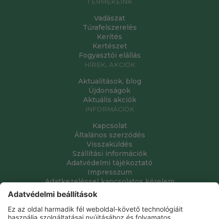
TERMÉKEINK
Vadászat
Túrafelszerelés
Kerítés
Kertészet
Fogyasztói elállás
HÍREK, AKCIÓK
Aktualitások, blog
Újdonságok
Aktuális akciók
INFORMÁCIÓK
Kapcsolat
Általános szerződés
Visszaküldés
Szállítási információk
Adatvédelmi tájékoztató
Impresszum
Adatkezeléssel kapcsolatos kérelem