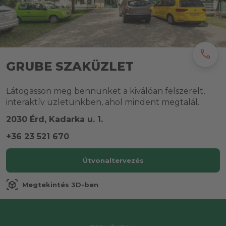
call
GRUBE SZAKÜZLET
Látogasson meg bennünket a kiválóan felszerelt,
interaktív üzletünkben, ahol mindent megtalál.
2030 Érd, Kadarka u. 1.
+36 23 521 670
Útvonaltervezés
view_in_ar
Megtekintés 3D-ben