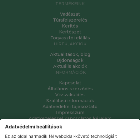
TERMÉKEINK
Vadászat
Túrafelszerelés
Kerítés
Kertészet
Fogyasztói elállás
HÍREK, AKCIÓK
Aktualitások, blog
Újdonságok
Aktuális akciók
INFORMÁCIÓK
Kapcsolat
Általános szerződés
Visszaküldés
Szállítási információk
Adatvédelmi tájékoztató
Impresszum
Adatkezeléssel kapcsolatos kérelem