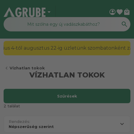
arrow_drop_down
account_circle
favorite
local_mall
július 4-től augusztus 22-ig üzletünk szombatonként zárv
chevron_left
Vízhatlan tokok
VÍZHATLAN TOKOK
Szűrések
2 találat
Rendezés: