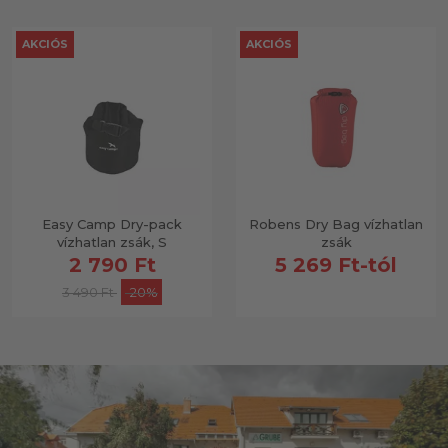
AKCIÓS
AKCIÓS
Easy Camp Dry-pack
Robens Dry Bag vízhatlan
vízhatlan zsák, S
zsák
2 790 Ft
5 269 Ft-tól
3 490 Ft
-20%