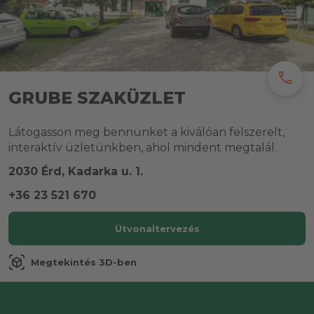
call
GRUBE SZAKÜZLET
Látogasson meg bennünket a kiválóan felszerelt,
interaktív üzletünkben, ahol mindent megtalál.
2030 Érd, Kadarka u. 1.
+36 23 521 670
Útvonaltervezés
view_in_ar
Megtekintés 3D-ben