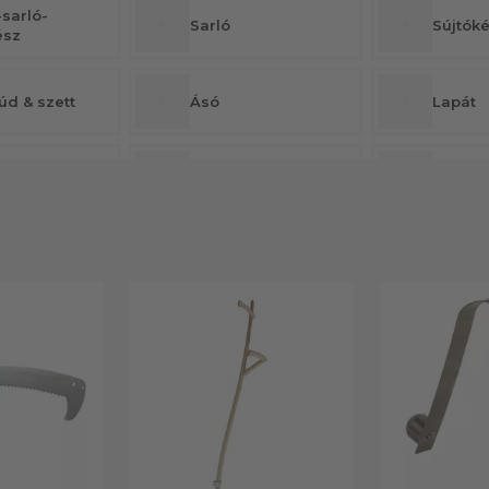
sarló-
Sarló
Sújtók
ész
úd & szett
Ásó
Lapát
Gereblye
Kultivá
lcsszedő
Ághúzó
Gyoms
yűjtő zsák
Termékcsalád
Szersz
ész