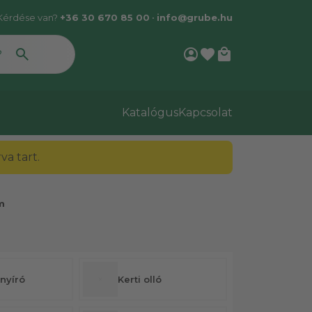
Kérdése van?
+36 30 670 85 00
•
info@grube.hu
account_circle
favorite
local_mall
Katalógus
Kapcsolat
a tart.
m
nyíró
Kerti olló