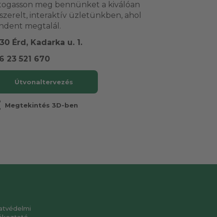
togasson meg bennünket a kiválóan
lszerelt, interaktív üzletünkben, ahol
ndent megtalál.
30 Érd, Kadarka u. 1.
6 23 521 670
Útvonaltervezés
r
Megtekintés 3D-ben
atvédelmi