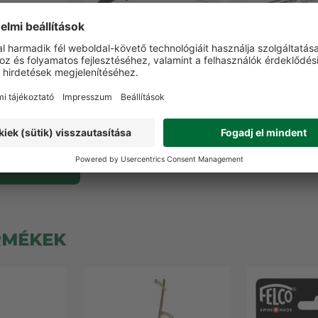
a nyél
Silky ZÜBAT 330
Fix-Lock40 S
apóhoz
professzionális hajlított
fűrész a
fűrész 330/4 mm
0 Ft
53 9
30 990 Ft
12 termék
RMÉKEK