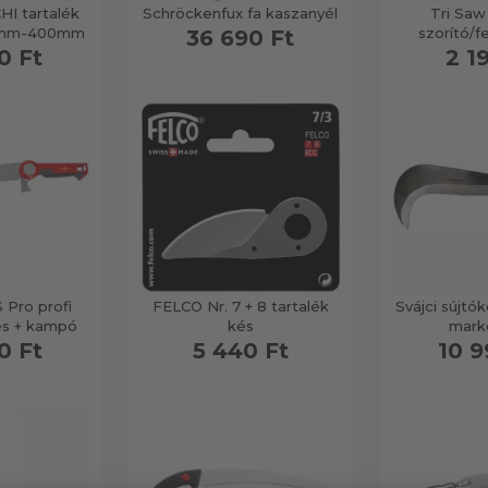
HI tartalék
Schröckenfux fa kaszanyél
Tri Saw
,6mm-400mm
szorító/f
36 690 Ft
0 Ft
2 1
 Pro profi
FELCO Nr. 7 + 8 tartalék
Svájci sújtó
és + kampó
kés
marko
0 Ft
5 440 Ft
10 9