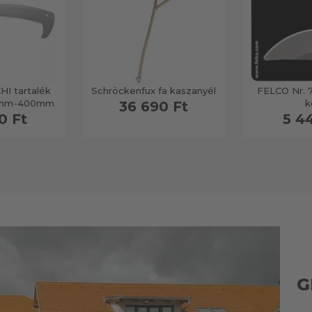
HI tartalék
Schröckenfux fa kaszanyél
FELCO Nr. 7
,6mm-400mm
k
36 690 Ft
0 Ft
5 4
G