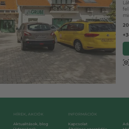
Lá
fe
mi
20
+3
view_in_a
HÍREK, AKCIÓK
INFORMÁCIÓK
Aktualitások, blog
Kapcsolat
Ad