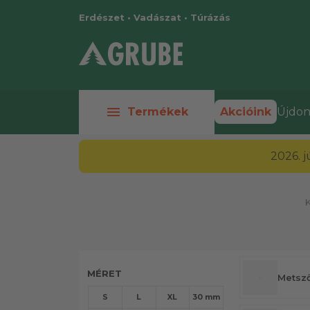
Erdészet • Vadászat • Túrázás
menu
Termékek
Akcióink
Újdon
2026. 
MÉRET
Metsző
S
L
XL
30 mm