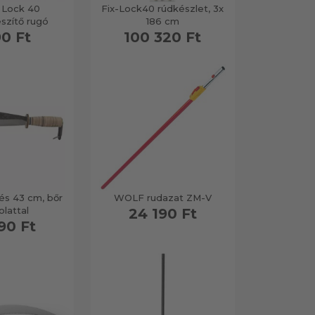
 Lock 40
Fix-Lock40 rúdkészlet, 3x
eszítő rugó
186 cm
90 Ft
100 320 Ft
kés 43 cm, bőr
WOLF rudazat ZM-V
lattal
24 190 Ft
90 Ft