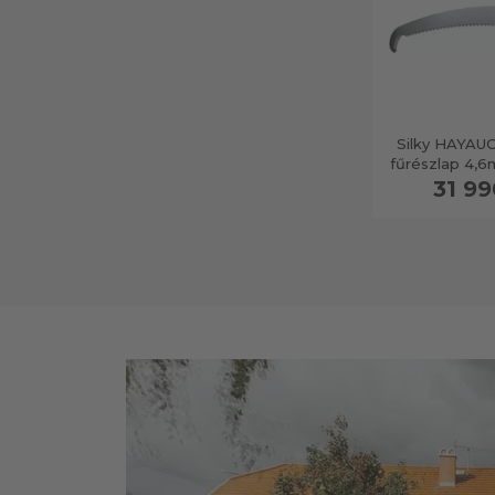
cm
cm
cm
cm
270
330-10
250 cm
330-10
liter
csere
46 mm
42 mm
330-5,5
átm.,
átm.,
330-5,5
csere
1567
1601
mm
mm
Silky HAYAUC
fűrészlap 4
38 mm
34 mm
30 mm
átm.,
átm.,
átm.,
37 mm
31 99
1693
1808
1880
mm
mm
mm