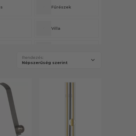
és
Fűrészek
Villa
tor
Lombseprű
Rendezés:
zedő
Tisztító eszköz
ámnyél
Kiegészítők