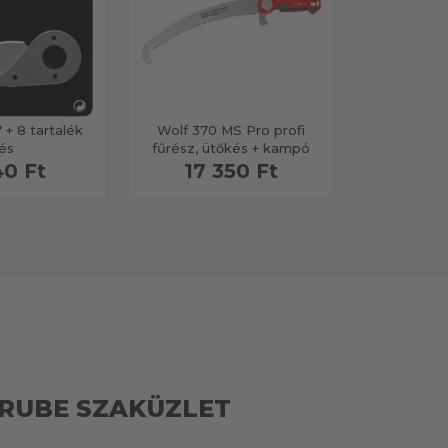
 + 8 tartalék
Wolf 370 MS Pro profi
Tri S
és
fűrész, ütőkés + kampó
szorító/
40 Ft
17 350 Ft
2 
RUBE SZAKÜZLET