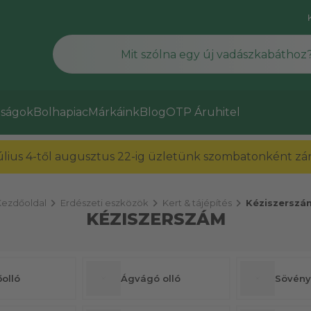
ságok
Bolhapiac
Márkáink
Blog
OTP Áruhitel
július 4-től augusztus 22-ig üzletünk szombatonként zárv
chevron_right
chevron_right
chevron_right
Kezdőoldal
Erdészeti eszközök
Kert & tájépítés
Kéziszerszá
KÉZISZERSZÁM
olló
Ágvágó olló
Sövény