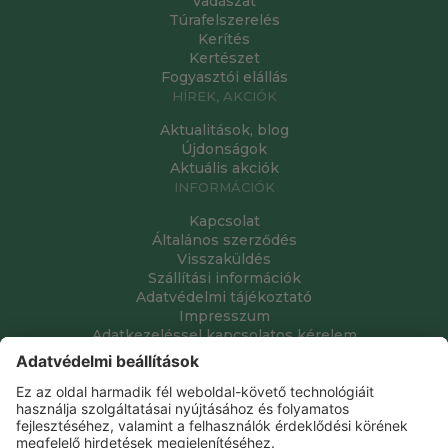
Vadászat
Túrafelszerelés
Kerítés
Kertészet
Fogyasztói elállás
HÍREK, AKCIÓK
Aktualitások, blog
Újdonságok
Aktuális akciók
INFORMÁCIÓK
Kapcsolat
Általános szerződés
Visszaküldés
Szállítási információk
Adatvédelmi tájékoztató
Impresszum
Adatkezeléssel kapcsolatos kérelem