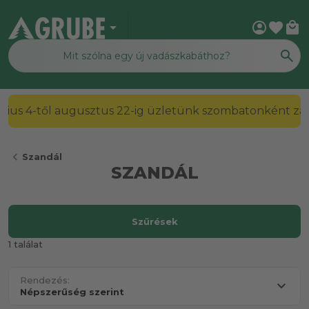
arrow_drop_down
account_circle
favorite
local_mall
július 4-től augusztus 22-ig üzletünk szombatonként zárv
chevron_left
Szandál
SZANDÁL
Szűrések
1 találat
Rendezés: