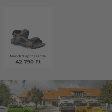
Meindl "Capri" szandál
42 790 Ft