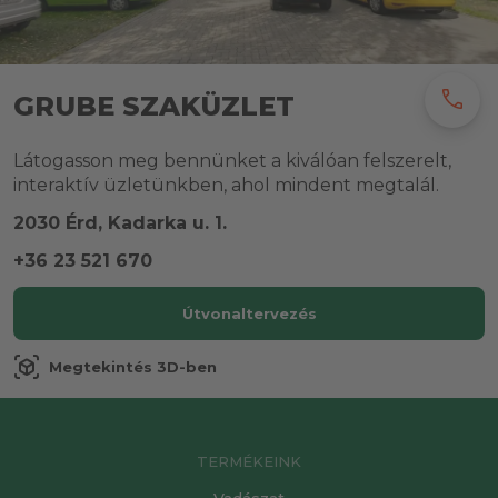
call
GRUBE SZAKÜZLET
Látogasson meg bennünket a kiválóan felszerelt,
interaktív üzletünkben, ahol mindent megtalál.
2030 Érd, Kadarka u. 1.
+36 23 521 670
Útvonaltervezés
view_in_ar
Megtekintés 3D-ben
TERMÉKEINK