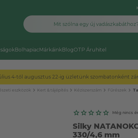
ságok
Bolhapiac
Márkáink
Blog
OTP Áruhitel
július 4-től augusztus 22-ig üzletünk szombatonként zárv
chevron_right
chevron_right
chevron_right
chevron_right
észeti eszközök
Kert & tájépítés
Kéziszerszám
Fűrészek
Ta
Még nincs é
Silky NATANOKO 
330/4,6 mm