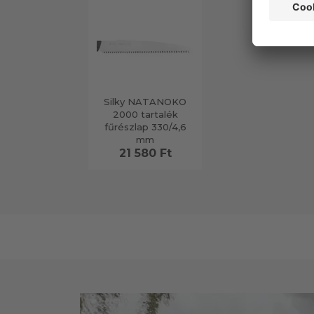
Silky NATANOKO
2000 tartalék
fűrészlap 330/4,6
mm
21 580 Ft