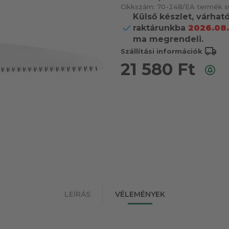
Cikkszám:
70-248/E
A termék sú
Külső készlet, várhat
raktárunkba
2026.08.
ma megrendeli.
local_shipping
Szállítási információk
21 580
Ft
LEÍRÁS
VÉLEMÉNYEK