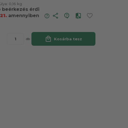
lya:
0,16 kg
ó beérkezés érdi
share
21.
amennyiben
local_mall
Kosárba tesz
db