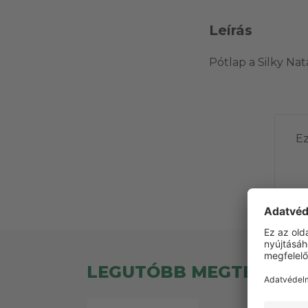
Leírás
Pótlap a Silky Na
Ez
LEGUTÓBB MEGTEKINT