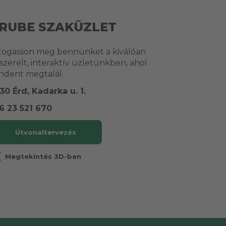
RUBE SZAKÜZLET
togasson meg bennünket a kiválóan
lszerelt, interaktív üzletünkben, ahol
ndent megtalál.
30 Érd, Kadarka u. 1.
6 23 521 670
Útvonaltervezés
r
Megtekintés 3D-ben