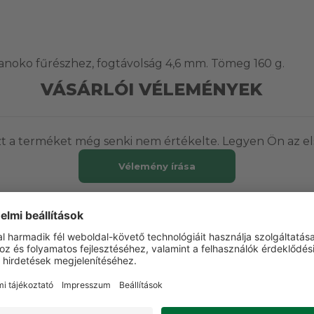
tanoko fűrészhez, fogtávolság 4,6 mm. Tömeg 160 g.
VÁSÁRLÓI VÉLEMÉNYEK
t a terméket még senki nem értékelte. Legyen Ön az el
Vélemény írása
ETT