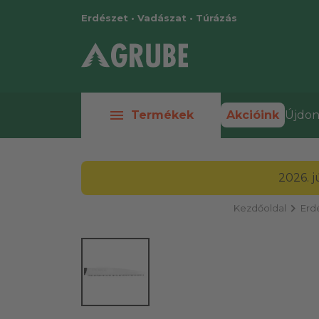
Erdészet • Vadászat • Túrázás
menu
Termékek
Akcióink
Újdon
2026. 
chevron_right
Kezdőoldal
Erd