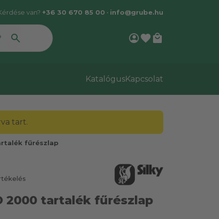
Kérdése van?
+36 30 670 85 00
•
info@grube.hu
account_circle
favorite
local_mall
Katalógus
Kapcsolat
a tart.
rtalék fűrészlap
rtékelés
2000 tartalék fűrészlap