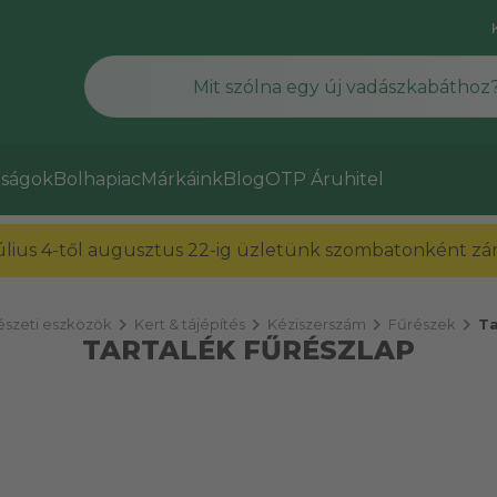
ságok
Bolhapiac
Márkáink
Blog
OTP Áruhitel
július 4-től augusztus 22-ig üzletünk szombatonként zárv
chevron_right
chevron_right
chevron_right
chevron_right
észeti eszközök
Kert & tájépítés
Kéziszerszám
Fűrészek
Ta
TARTALÉK FŰRÉSZLAP