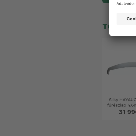
TOP TE
Silky HAYAUC
fűrészlap 4
31 99