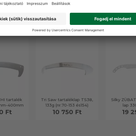
RMÉKEK
HI tartalék
Tri Saw tartaléklap TS38,
Silky ZÜBAT
,6mm-400mm
133g (nr.70-153 és154)
lap 3
0 Ft
10 750 Ft
19 2