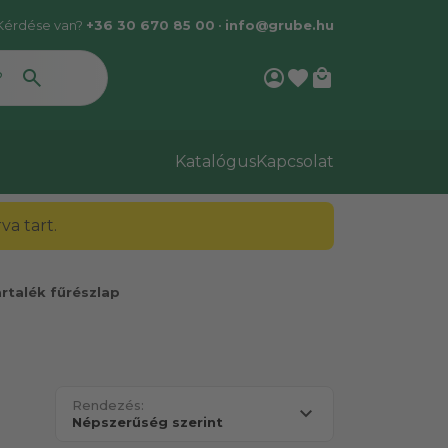
Kérdése van?
+36 30 670 85 00
•
info@grube.hu
account_circle
favorite
local_mall
Katalógus
Kapcsolat
a tart.
rtalék fűrészlap
Rendezés: