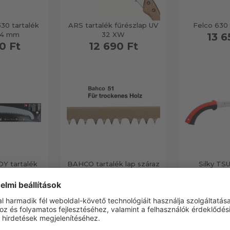
30 tartalék
ARS tartalék fűrészlap UV
Felco 630 
/4 mm
32 XW
13 6
0 Ft
12 690 Ft
Y tartalék
BAHCO tartalék lap száraz
Silky TSU
0 mm
fához Nr. 51
tartalék
0 Ft
1 970 Ft
17 5
12 termék