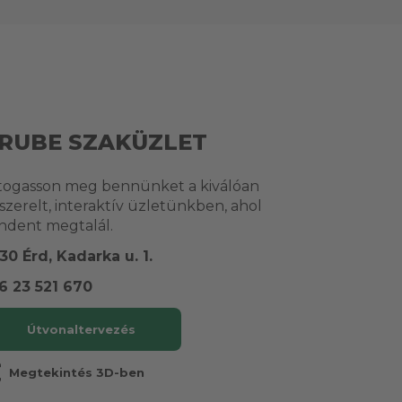
RUBE SZAKÜZLET
togasson meg bennünket a kiválóan
lszerelt, interaktív üzletünkben, ahol
ndent megtalál.
30 Érd, Kadarka u. 1.
6 23 521 670
Útvonaltervezés
r
Megtekintés 3D-ben