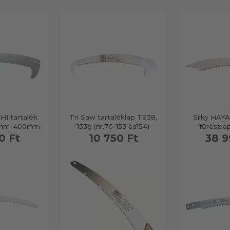
HI tartalék
Tri Saw tartaléklap TS38,
Silky HAYA
,6mm-400mm
133g (nr.70-153 és154)
fűrészl
0 Ft
10 750 Ft
38 9