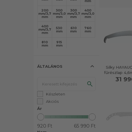
mm
200
300
300
400
mm/3,75
mm/3,00
mm/3,75
mm/3,00
mm
mm
mm
mm
400
530
610
760
mm/3,75
mm
mm
mm
mm
810
915
mm
mm
expand_less
ÁLTALÁNOS
Silky HAYAUC
fűrészlap 4
31 99
Készleten
Akciós
Ár
920 Ft
65 990 Ft