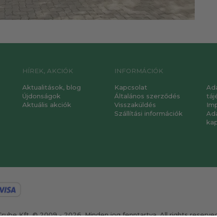
HÍREK, AKCIÓK
INFORMÁCIÓK
Aktualitások, blog
Kapcsolat
Ad
Újdonságok
Általános szerződés
táj
Aktuális akciók
Visszaküldés
Im
Szállítási információk
Ad
ka
Grube Kft. © 2009 - 2026. Minden jog fenntartva. All rights reserved