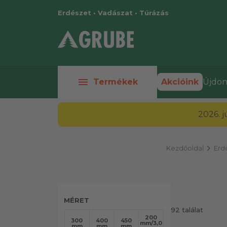
Erdészet • Vadászat • Túrázás
menu
Termékek
Akcióink
Újdon
2026. 
chevron_right
Kezdőoldal
Erd
MÉRET
92 találat
200
300
400
450
mm/3,00
mm
mm
mm