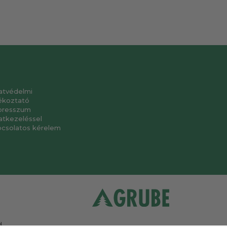
atvédelmi
ékoztató
presszum
atkezeléssel
pcsolatos kérelem
.