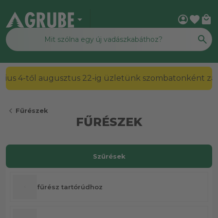
arrow_drop_down
account_circle
favorite
local_mall
2026. július 4-től augusztus 22-ig üzletünk szombato
chevron_left
Fűrészek
FŰRÉSZEK
Szűrések
fűrész tartórúdhoz