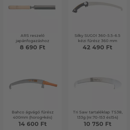
ARS reszelő
Silky SUGOI 360-5.5-6.5
japánfogazáshoz
kézi fűrész 360 mm
8 690 Ft
42 490 Ft
Bahco ágvágó fűrész
Tri Saw tartaléklap TS38,
400mm (horog+kés)
133g (nr.70-153 és154)
14 600 Ft
10 750 Ft