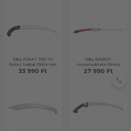
Silky ZÜBAT 390-7.5
Silky BIGBOY
fűrész tokkal 390/4 mm
összecsukható fűrész
33 990 Ft
27 990 Ft
call