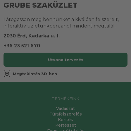
GRUBE SZAKÜZLET
Látogasson meg bennünket a kiválóan felszerelt,
interaktív üzletünkben, ahol mindent megtalál.
2030 Érd, Kadarka u. 1.
+36 23 521 670
Útvonaltervezés
view_in_ar
Megtekintés 3D-ben
TERMÉKEINK
Vadászat
Túrafelszerelés
Kerítés
Kertészet
Fogyasztói elállás