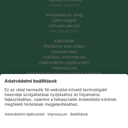
HÍREK, AKCIÓK
Aktualitások, blog
Újdonságok
Aktuális akciók
INFORMÁCIÓK
Kapcsolat
Általános szerződés
Visszaküldés
Szállítási információk
Adatvédelmi tájékoztató
Impresszum
Adatkezeléssel kapcsolatos kérelem