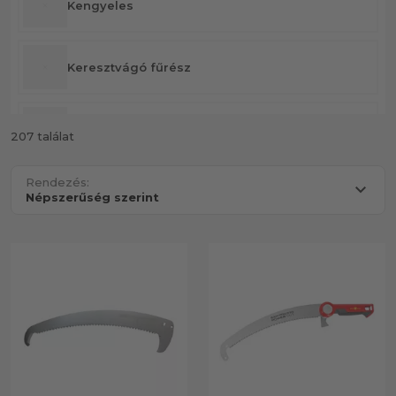
Kengyeles
Keresztvágó fűrész
Kézi
207 találat
Rendezés:
Kiegészítők
Rókafarkú
Tartalék fűrészlap