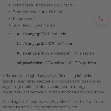
extra hosszú, hátsó szellőzőcipzárak
Tépőzáras nadrágtartók hurkjai
call
Kullancsvédő
Súly 1140 g (L-es méret)
Külső anyag:
100% poliamid
Külső anyag: 2:
100% poliészter
Külső anyag: 3:
89% poliészter,
11% elasztán
Vágásvédelem:
69% polipropilén,
31% poliészter
A Timbermen Light Lady vágásálló nadrág két oldalsó
zsebbel, egy hátsó zsebbel, egy tépőzáras foltzsebbel és
egy integrált okostelefon-zsebbel, valamint egy
láncfűrészkulcs-tartóval ellátott vonalzózsebbel van ellátva.
A nadrág belső szárhossza a következő: rövid méret 75 cm,
normál méret 82 cm, hosszú méret 87 cm.