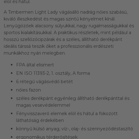
elöl és hátul.
A Timbermen Light Lady vágásálló nadrág nőies szabású,
kiváló illeszkedést és magas szintű kényelmet kínál.
Lenyűgözőek alacsony súlyukkal, nagy rugalmasságukkal és
sportos kialakításukkal. A praktikus részletek, mint például a
hosszú szellőzőcipzárak és a széles, állítható derékpánt
ideális társsá teszik őket a professzionális erdészeti
munkákhoz nyári melegben.
FPA által elismert
EN ISO 11393-2, 1. osztály, A forma
6 rétegű vágásvédő betét
nőies fazon
széles derékpánt egyénileg állítható derékpánttal és
magas vesevédelemmel
Fényvisszaverő elemek elöl és hátul a fokozott
láthatóság érdekében
könnyű külső anyag, víz-, olaj- és szennyeződéstaszító
ergonomikus térderősítések