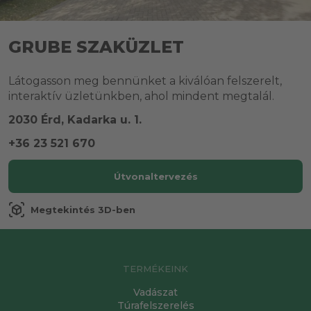
GRUBE SZAKÜZLET
Látogasson meg bennünket a kiválóan felszerelt,
interaktív üzletünkben, ahol mindent megtalál.
2030 Érd, Kadarka u. 1.
+36 23 521 670
Útvonaltervezés
view_in_ar
Megtekintés 3D-ben
TERMÉKEINK
Vadászat
Túrafelszerelés