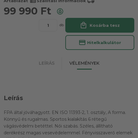
view_list
local_shipping
Ártáblázat
Szállítási információk
99 990
Ft
local_mall
Kosárba tesz
db
credit_card
Hitelkalkulátor
LEÍRÁS
VÉLEMÉNYEK
Leírás
FPA által jóváhagyott. EN ISO 11393-2, 1. osztály, A forma.
Könnyű és rugalmas. Sportos kialakítás 6 rétegű
vágásvédelmi betéttel. Női szabás. Széles, állítható
derékrész magas vesevédelemmel. Fényvisszaverő elemek