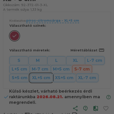
Cikkszám:
92-372-01-3-XL
A termék súlya:
1,33 kg
piros-citromsárga - XL+5 cm
Kiválasztva:
Választható színek:
straighten
Választható méretek:
Mérettáblázat
S
M
L
XL
L-7 cm
L+5 cm
M-7 cm
M+5 cm
S-7 cm
S+5 cm
XL+5 cm
XS+5 cm
XL-7 cm
Külső készlet, várható beérkezés érdi
raktárunkba
2026.08.21.
amennyiben ma
megrendeli.
share