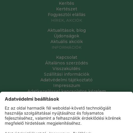
Kerítés
Kertészet
Fogyasztói elállás
HÍREK, AKCIÓK
Aktualitások, blog
Újdonságok
Aktuális akciók
INFORMÁCIÓK
Kapcsolat
Általános szerződés
Visszaküldés
Szállítási információk
Adatvédelmi tájékoztató
Impresszum
Adatkezeléssel kapcsolatos kérelem