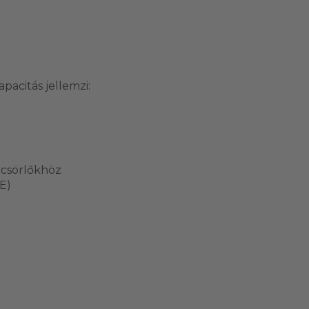
pacitás jellemzi:
ycsörlőkhöz
E)