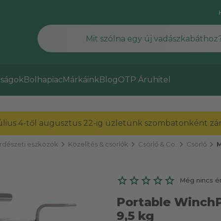
ságok
Bolhapiac
Márkáink
Blog
OTP Áruhitel
július 4-től augusztus 22-ig üzletünk szombatonként zárv
chevron_right
chevron_right
chevron_right
chevron_right
rdészeti eszközök
Közelítés & csörlők
Csörlő & Co.
Csörlő
M
Még nincs é
Portable Winch
9,5 kg