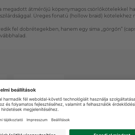
g a megadott átmérőjű köpenymagos csörlőkötelekkel ha
szilárdsággal. Üreges fonatú (hollow braid) kötelekhez
edik fel dobrétegekben, hanem egy sima „görgőn” (caps
ovábbhalad.
Porta Winch szállító
doboz PCW3000