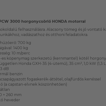
 PCW 3000 horgonycsörlő HONDA motorral
okoldalú felhasználásra. Alacsony tömeg és jó vontató ka
 munkákhoz, vadászathoz és otthoni feladatokra.
 húzóerő: 700 kg
igával: 1400 kg
esség: 10 m/perc
m-es köpenymag szerkezetű (kernmantel) kötél horgon
üggetlen Honda GXH-35 (4-ütemű), 35 cm³, 1,0 kW (1,3 L
93 dB
rmál benzin
csapágyazott fogaskerék-áttétel, olajfürdős kenéssel
dó (a capstan-elvnek köszönhetően)
látlan
90 × 260 mm
ítő heveder