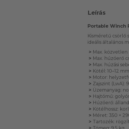
Leírás
Portable Winch
Kisméretű csörlő s
ideális általános
>
Max. közvetlen
>
Max. húzóerő cs
>
Max. húzási seb
>
Kötél: 10–12 m
>
Motor: helyzetf
>
Zajszint (LwA): 
>
Üzemanyag: no
>
Hajtómű: golyós
>
Húzóerő: állan
>
Kötélhossz: kor
>
Méret: 350 × 2
>
Tartozék: rögz
>
Tömeg: 9,5 kg