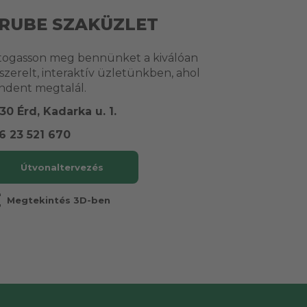
RUBE SZAKÜZLET
togasson meg bennünket a kiválóan
lszerelt, interaktív üzletünkben, ahol
ndent megtalál.
30 Érd, Kadarka u. 1.
6 23 521 670
Útvonaltervezés
r
Megtekintés 3D-ben