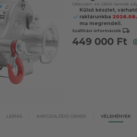
Cikkszám:
40-280
A termék súl
Külső készlet, várhat
raktárunkba
2026.08.
ma megrendeli.
local_shipping
Szállítási információk
449 000
Ft
LEÍRÁS
KAPCSOLÓDÓ CIKKEK
VÉLEMÉNYEK