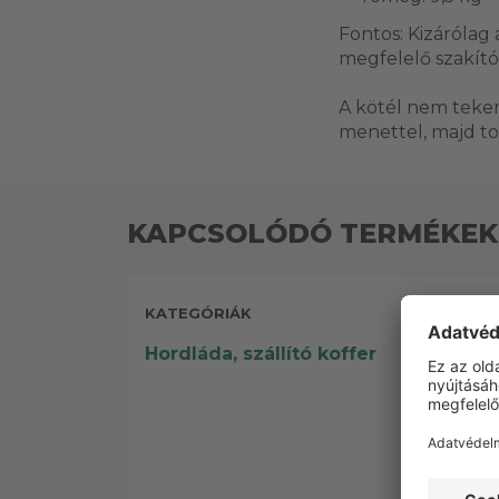
Fontos: Kizáróla
megfelelő szakító
A kötél nem teker
menettel, majd t
KAPCSOLÓDÓ TERMÉKEK
KATEGÓRIÁK
Hordláda, szállító koffer