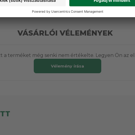
116 730 Ft
VÁSÁRLÓI VÉLEMÉNYEK
t a terméket még senki nem értékelte. Legyen Ön az el
Vélemény írása
ETT