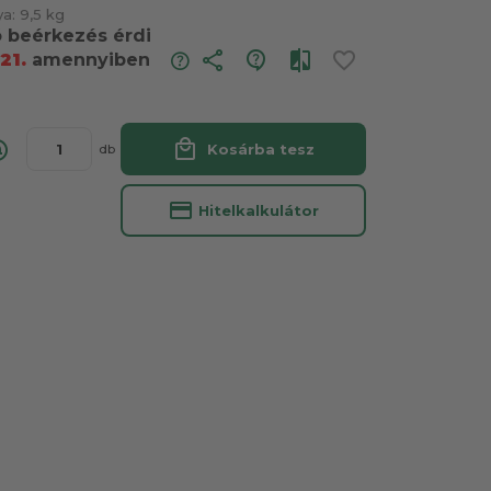
ya:
9,5 kg
ó beérkezés érdi
share
21.
amennyiben
local_mall
Kosárba tesz
db
credit_card
Hitelkalkulátor