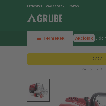
Erdészet • Vadászat • Túrázás
menu
Termékek
Akcióink
Újdon
2026. 
chevron_right
Kezdőoldal
E