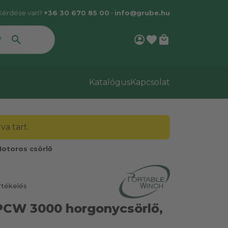
Kérdése van?
+36 30 670 85 00
•
info@grube.hu
account_circle
favorite
local_mall
Katalógus
Kapcsolat
a tart.
otoros csörlő
rtékelés
PCW 3000 horgonycsörlő,