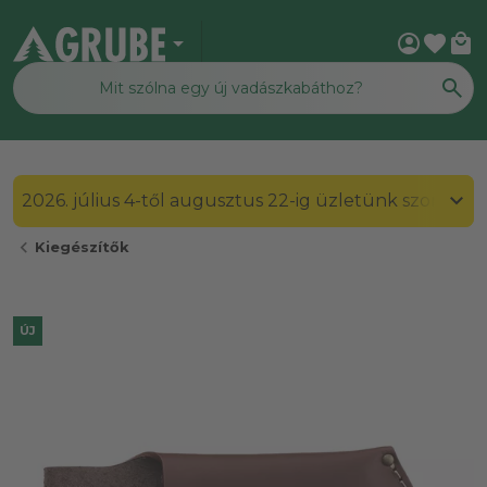
arrow_drop_down
account_circle
favorite
local_mall
2026. július 4-től augusztus 22-ig üzletünk szombato
chevron_left
Kiegészítők
ÚJ