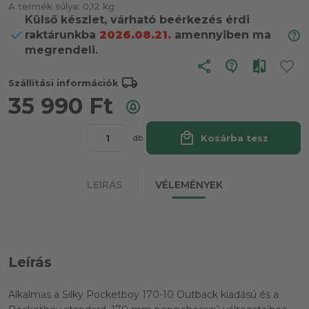
A termék súlya:
0,12 kg
Külső készlet, várható beérkezés érdi
raktárunkba
2026.08.21.
amennyiben ma
megrendeli.
share
local_shipping
Szállítási információk
35 990
Ft
local_mall
Kosárba tesz
db
LEÍRÁS
VÉLEMÉNYEK
Leírás
Alkalmas a Silky Pocketboy 170-10 Outback kiadású és a