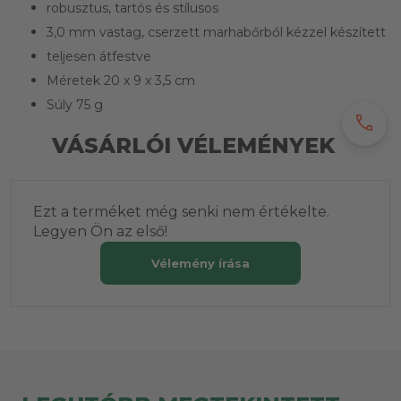
robusztus, tartós és stílusos
3,0 mm vastag, cserzett marhabőrből kézzel készített
teljesen átfestve
Méretek 20 x 9 x 3,5 cm
Súly 75 g
call
VÁSÁRLÓI VÉLEMÉNYEK
Ezt a terméket még senki nem értékelte.
Legyen Ön az első!
Vélemény írása