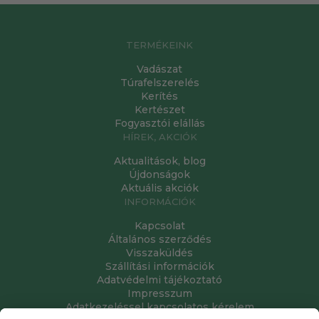
TERMÉKEINK
Vadászat
Túrafelszerelés
Kerítés
Kertészet
Fogyasztói elállás
HÍREK, AKCIÓK
Aktualitások, blog
Újdonságok
Aktuális akciók
INFORMÁCIÓK
Kapcsolat
Általános szerződés
Visszaküldés
Szállítási információk
Adatvédelmi tájékoztató
Impresszum
Adatkezeléssel kapcsolatos kérelem