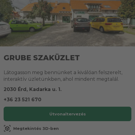
GRUBE SZAKÜZLET
Látogasson meg bennünket a kiválóan felszerelt,
interaktív üzletünkben, ahol mindent megtalál.
2030 Érd, Kadarka u. 1.
+36 23 521 670
Útvonaltervezés
view_in_ar
Megtekintés 3D-ben