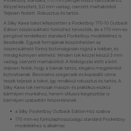
Pocketboy standard, 170 mm pengehosszú változataihoz.
Kézzel készített, 3,0 mm vastag, cserzett marhabőrből.
Teljesen festett. Robusztus és tartós.
A Silky Kawa tokot kifejezetten a Pocketboy 170-10 Outback
Edition összecsukható fűrészhez tervezték, de a 170 mm-es
pengével rendelkező standard Pocketboy modellekhez is
illeszkedik. Egyedi formájának köszönhetően az
összecsukható fűrész biztonságosan rögzül a tokban, és
mindig könnyen elérhető. Minden tok kézzel készül 3 mm
vastag, cserzett marhabőrből. A feldolgozás előtt a bőrt
teljesen festik, hogy a toknak tartós, elegáns megjelenést
biztosítsanak. Bevonatos szegecsek és kopásálló cérna
teszik teljessé a tokot, így rendkívül robusztus és tartós. A
Silky Kawa tok nemcsak masszív és praktikus eszköz
bármilyen munkához, hanem stílusos kiegészítője is
bármilyen szabadtéri felszerelésnek.
a Silky Pocketboy Outback Edition-höz szabva
170 mm-es fűrészlaphosszúságú standard Pocketboy
modellekhez is alkalmas