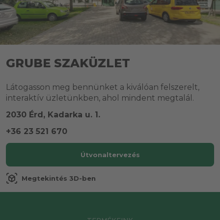
GRUBE SZAKÜZLET
Látogasson meg bennünket a kiválóan felszerelt,
interaktív üzletünkben, ahol mindent megtalál.
2030 Érd, Kadarka u. 1.
+36 23 521 670
Útvonaltervezés
view_in_ar
Megtekintés 3D-ben
TERMÉKEINK