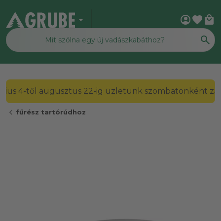
arrow_drop_down
account_circle
favorite
local_mall
2026. július 4-től augusztus 22-ig üzletünk szombato
chevron_left
fűrész tartórúdhoz