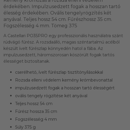
Kemény krómozás a rozsda elleni védelem
érdekében. Impulzusedzett fogak a hosszan tartó
élesség érdekében. Ovális tengelyrögzítés két
anyával. Teljes hossz 54 cm. Fűrészhossz 35 cm.
Fogszélesség 4 mm. Tömeg 375
A Castellari PO35PRO egy professzionális használatra szánt
rúdvágó fűrész. A rozsdaálló, magas széntartalmú acélból
készült ívelt fűrészlap könnyedén hatol a fába. Az
impulzusedzett, háromszorosan köszörült fogak tartós
élességet biztosítanak.
cserélhető, ívelt fűrészlap tisztítónyílásokkal
Rozsda elleni védelem kemény krómbevonattal
impulzusedzett fogak a hosszan tartó élességért
ovális tengely rögzítése két anyával
Teljes hossz 54 cm
Fűrész hossza 35 cm
Fogszélesség 4 mm
Súly 375 g