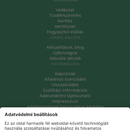
Vadászat
Túrafelszerelés
Kerítés
Kertészet
Fogyasztói elállás
HÍREK, AKCIÓK
Aktualitások, blog
Újdonságok
Aktuális akciók
INFORMÁCIÓK
Kapcsolat
Általános szerződés
Visszaküldés
Szállítási információk
Adatvédelmi tájékoztató
Impresszum
Adatkezeléssel kapcsolatos kérelem