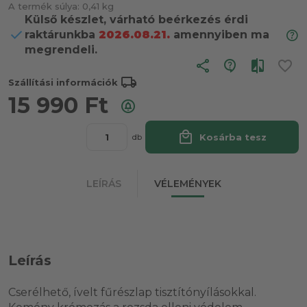
A termék súlya:
0,41 kg
Külső készlet, várható beérkezés érdi
raktárunkba
2026.08.21.
amennyiben ma
megrendeli.
share
local_shipping
Szállítási információk
15 990
Ft
local_mall
Kosárba tesz
db
LEÍRÁS
VÉLEMÉNYEK
Leírás
Cserélhető, ívelt fűrészlap tisztítónyílásokkal.