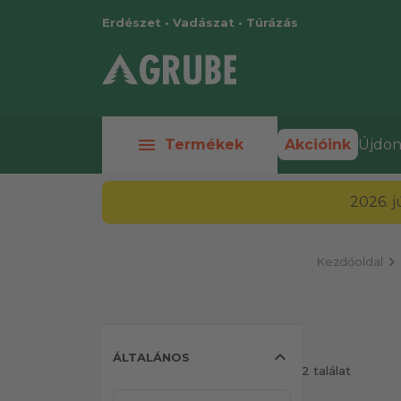
Erdészet • Vadászat • Túrázás
menu
Termékek
Akcióink
Újdon
2026. 
chevron_right
Kezdőoldal
expand_less
ÁLTALÁNOS
2 találat