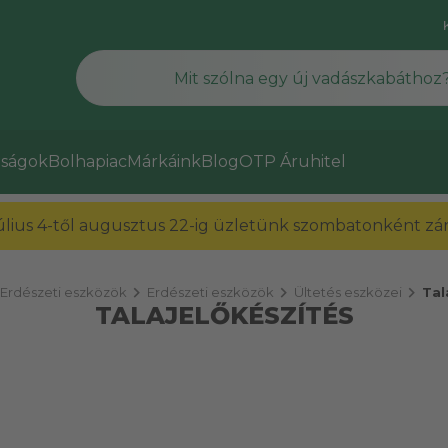
ságok
Bolhapiac
Márkáink
Blog
OTP Áruhitel
július 4-től augusztus 22-ig üzletünk szombatonként zárv
chevron_right
chevron_right
chevron_right
Erdészeti eszközök
Erdészeti eszközök
Ültetés eszközei
Tal
TALAJELŐKÉSZÍTÉS