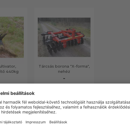
tivator,
Tárcsás borona "X-forma",
zítő 440kg
nehéz
-