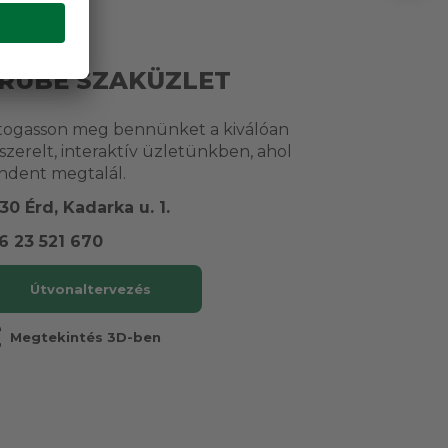
RUBE SZAKÜZLET
togasson meg bennünket a kiválóan
lszerelt, interaktív üzletünkben, ahol
ndent megtalál.
30 Érd, Kadarka u. 1.
6 23 521 670
Útvonaltervezés
r
Megtekintés 3D-ben