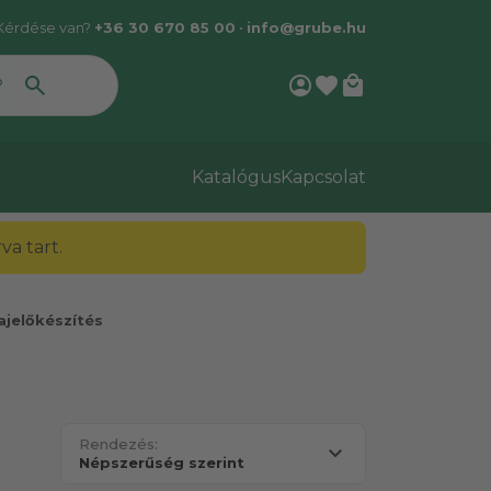
Kérdése van?
+36 30 670 85 00
•
info@grube.hu
account_circle
favorite
local_mall
Katalógus
Kapcsolat
a tart.
ajelőkészítés
Rendezés: