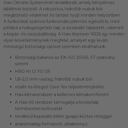
Haix Climate Systemmel rendelkezik, amely kényelmes
lábklímát biztosít. A robusztus, hidrofób nubuk bőr
megbízható védelmet és tartást nyújt minden helyzetben.
A funkciókat számos funkcionális jellemző egészíti ki, mint
például a hidegszigetelő talp, a szúrásálló talpbetét, valamint
a kopás- és csúszásállóság. A Haix Airpower XR26 így minden
olyan követelménynek megfelel, amelyet egy kiváló
minőségű biztonsági cipővel szemben elvárhatunk.
Biztonsági bakancs az EN ISO 20345, S7 szabvány
szerint
HRO HI CI FO SR
1,8–2,0 mm vastag, hidrofób nubuk bőr
vízálló és lélegző Gore-Tex teljesítménybélés
Haix klímarendszer a kellemes klímakomfortért
A Haix AS rendszer támogatja a középtalp
természetes boltozatát
rendkívül kopásálló bélés gyapjú köztes réteggel
anatómiailag formázott, ultrakönnyű