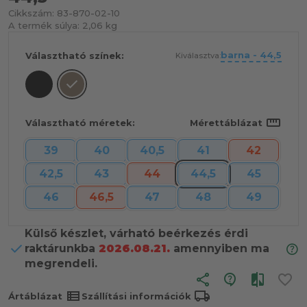
Cikkszám:
83-870-02-10
A termék súlya:
2,06 kg
barna - 44,5
Választható színek:
Kiválasztva:
straighten
Választható méretek:
Mérettáblázat
39
40
40,5
41
42
42,5
43
44
44,5
45
46
46,5
47
48
49
Külső készlet, várható beérkezés érdi
raktárunkba
2026.08.21.
amennyiben ma
megrendeli.
share
view_list
local_shipping
Ártáblázat
Szállítási információk