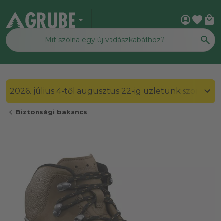
arrow_drop_down
account_circle
favorite
local_mall
2026. július 4-től augusztus 22-ig üzletünk szombato
chevron_left
Biztonsági bakancs