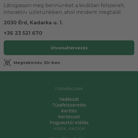
Látogasson meg bennünket a kiválóan felszerelt,
interaktív üzletünkben, ahol mindent megtalál.
2030 Érd, Kadarka u. 1.
+36 23 521 670
Útvonaltervezés
view_in_ar
Megtekintés 3D-ben
TERMÉKEINK
Vadászat
Túrafelszerelés
Kerítés
Kertészet
Fogyasztói elállás
HÍREK, AKCIÓK