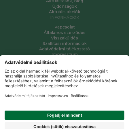
Aktualitások, blog
Újdonságok
Aktuális akciók
INFORMÁCIÓK
Kapcsolat
Általános szerződés
Visszaküldés
Szállítási információk
Adatvédelmi tájékoztató
Impresszum
Adatkezeléssel kapcsolatos kérelem
Grube Kft. © 2009 - 2026. Minden jog fenntartva. All rights