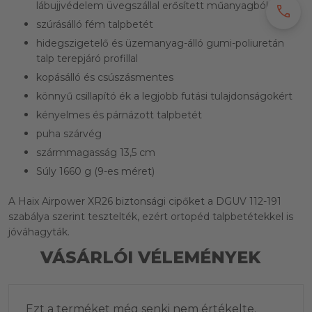
lábujjvédelem üvegszállal erősített műanyagból
call
szúrásálló fém talpbetét
hidegszigetelő és üzemanyag-álló gumi-poliuretán
talp terepjáró profillal
kopásálló és csúszásmentes
könnyű csillapító ék a legjobb futási tulajdonságokért
kényelmes és párnázott talpbetét
puha szárvég
szármmagasság 13,5 cm
Súly 1660 g (9-es méret)
A Haix Airpower XR26 biztonsági cipőket a DGUV 112-191
szabálya szerint tesztelték, ezért ortopéd talpbetétekkel is
jóváhagyták.
VÁSÁRLÓI VÉLEMÉNYEK
Ezt a terméket még senki nem értékelte.