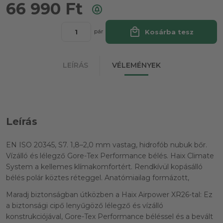
66 990
Ft
local_mall
Kosárba tesz
pár
LEÍRÁS
VÉLEMÉNYEK
Leírás
EN ISO 20345, S7. 1,8–2,0 mm vastag, hidrofób nubuk bőr.
Vízálló és lélegző Gore-Tex Performance bélés. Haix Climate
System a kellemes klímakomfortért. Rendkívül kopásálló
bélés polár köztes réteggel. Anatómiailag formázott,
Maradj biztonságban útközben a Haix Airpower XR26-tal: Ez
a biztonsági cipő lenyűgöző lélegző és vízálló
konstrukciójával, Gore-Tex Performance béléssel és a bevált