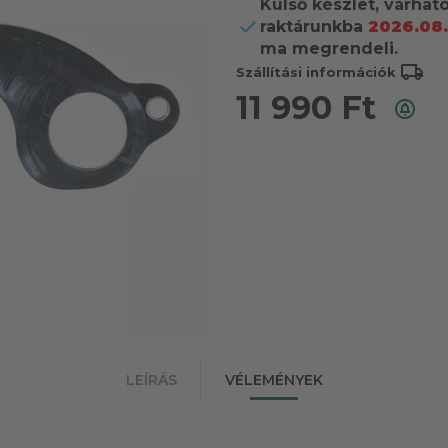
Külső készlet, várhat
raktárunkba
2026.08.
ma megrendeli.
local_shipping
Szállítási információk
11 990
Ft
LEÍRÁS
VÉLEMÉNYEK