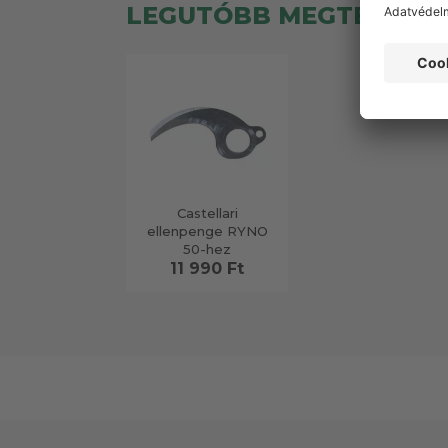
LEGUTÓBB MEGTEKINT
Castellari
ellenpenge RYNO
50-hez
11 990 Ft