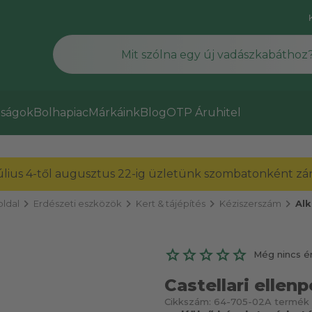
ságok
Bolhapiac
Márkáink
Blog
OTP Áruhitel
július 4-től augusztus 22-ig üzletünk szombatonként zárv
chevron_right
chevron_right
chevron_right
chevron_right
ldal
Erdészeti eszközök
Kert & tájépítés
Kéziszerszám
Alk
Még nincs é
Castellari elle
Cikkszám:
64-705-02
A termék 