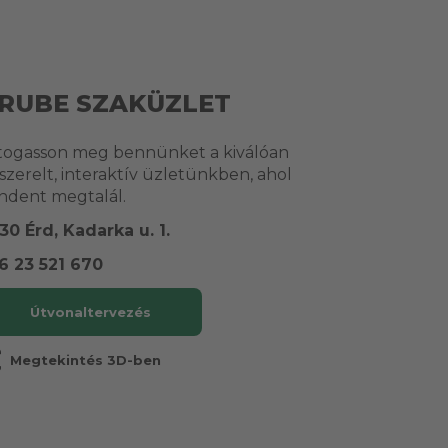
RUBE SZAKÜZLET
togasson meg bennünket a kiválóan
lszerelt, interaktív üzletünkben, ahol
ndent megtalál.
30 Érd, Kadarka u. 1.
6 23 521 670
Útvonaltervezés
r
Megtekintés 3D-ben