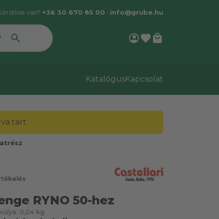
Kérdése van?
+36 30 670 85 00
•
info@grube.hu
account_circle
favorite
local_mall
Katalógus
Kapcsolat
a tart.
atrész
rtékelés
npenge RYNO 50-hez
súlya:
0,04 kg