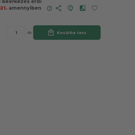
ó beérkezés érdi
share
21.
amennyiben
local_mall
Kosárba tesz
db