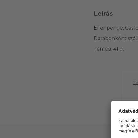
Leírás
Ellenpenge, Caste
Darabonként száll
Tömeg: 41 g.
Ez