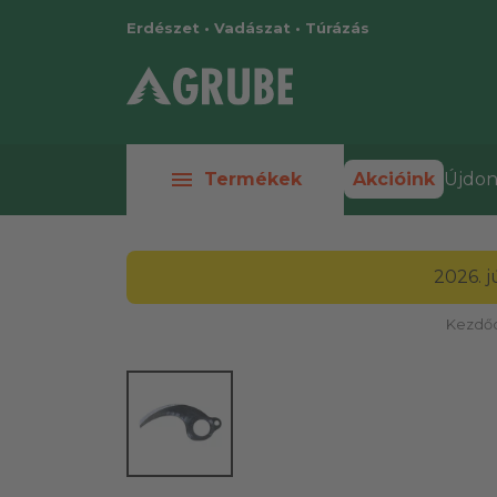
Erdészet • Vadászat • Túrázás
menu
Termékek
Akcióink
Újdon
2026. 
Kezdőo