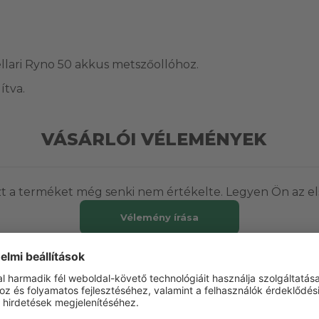
llari Ryno 50 akkus metszőollóhoz.
ítva.
VÁSÁRLÓI VÉLEMÉNYEK
t a terméket még senki nem értékelte. Legyen Ön az el
Vélemény írása