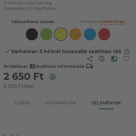
A termék súlya:
0,44 kg
Kiszerelés:
0.5 liter/flakon
neonsárga
Választható színek:
Kiválasztva:
Várhatóan 3 hétnél hosszabb szállítási idő
share
view_list
local_shipping
Ártáblázat
Szállítási információk
2 650
Ft
5 300 Ft/liter
LEÍRÁS
INFORMÁCIÓK
VÉLEMÉNYEK