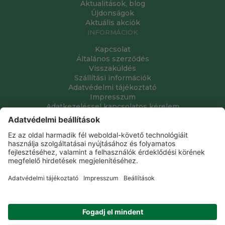
Aktualitások, blog
Újdonságok
Aktuális akciók
INFORMÁCIÓK
Kapcsolat
Általános szerződés
Visszaküldés
Szállítási információk
Adatvédelmi tájékoztató
Impresszum
Adatkezeléssel kapcsolatos kérelem
Grube Kft. © 2009 - 2026. Minden jog fenntartva. All rights