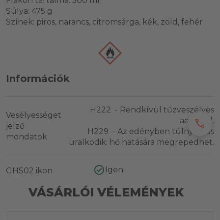
Flakon tartalma: 500 ml
Súlya: 475 g
Színek: piros, narancs, citromsárga, kék, zöld, fehér
Információk
H222 - Rendkívül tűzveszélyes
Vesélyességet
aeroszol.
call
jelző
H229 - Az edényben túlnyomás
mondatok
uralkodik: hő hatására megrepedhet.
Igen
GHS02 ikon
VÁSÁRLÓI VÉLEMÉNYEK