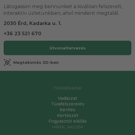
Látogasson meg bennünket a kiválóan felszerelt,
interaktív üzletünkben, ahol mindent megtalál.
2030 Érd, Kadarka u. 1.
+36 23 521 670
Útvonaltervezés
view_in_ar
Megtekintés 3D-ben
TERMÉKEINK
Vadászat
Túrafelszerelés
Kerítés
Kertészet
Fogyasztói elállás
HÍREK, AKCIÓK