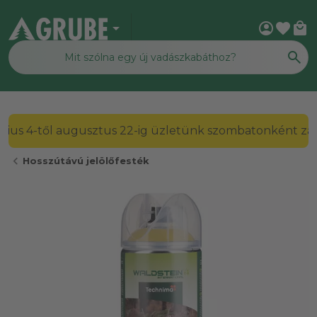
arrow_drop_down
account_circle
favorite
local_mall
2026. július 4-től augusztus 22-ig üzletünk szombato
chevron_left
Hosszútávú jelölőfesték