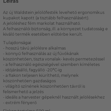
Leírás
Az új Waldstein jelölőfesték levehető ergonomikus
kupakot kapott (a tisztább felhasználásért).
A jelöléshez fém markolat használható.
A felhasználói biztonság, ill. a környezet tudatosság e
kiváló termék esetében előtérbe került.
Tulajdonságai:
- hosszú távú jelölésre alkalmas
- könnyű felhasználás az új fúvókának
köszönhetően, tiszta vonalak- kevés permetezéssel
- a felhasználó egészségével szemben kíméletes
- időjárásálló, fagyálló -20°C-ig
- a flakon teljesen kiüríthető, melynek
köszönhetően gazdaságos
- világító színének köszönhetően távról is
felismerhető a jelzés
- ideális a harvester gépeknél használt jelölésekhez
- extrém fényerő