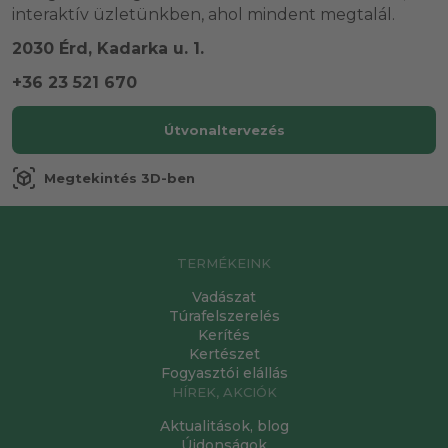
interaktív üzletünkben, ahol mindent megtalál.
2030 Érd, Kadarka u. 1.
+36 23 521 670
Útvonaltervezés
view_in_ar
Megtekintés 3D-ben
TERMÉKEINK
Vadászat
Túrafelszerelés
Kerítés
Kertészet
Fogyasztói elállás
HÍREK, AKCIÓK
Aktualitások, blog
Újdonságok