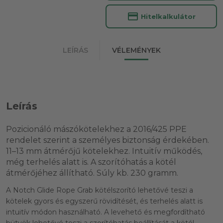
credit_card
Hitelkalkulátor
LEÍRÁS
VÉLEMÉNYEK
Leírás
Pozicionáló mászókötelekhez a 2016/425 PPE
rendelet szerint a személyes biztonság érdekében.
11–13 mm átmérőjű kötelekhez. Intuitív működés,
még terhelés alatt is. A szorítóhatás a kötél
átmérőjéhez állítható. Súly kb. 230 gramm.
A Notch Glide Rope Grab kötélszorító lehetővé teszi a
kötelek gyors és egyszerű rövidítését, és terhelés alatt is
intuitív módon használható. A levehető és megfordítható