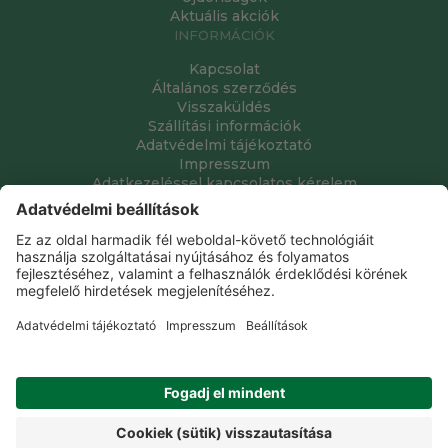
Aktuális akciók
INFORMÁCIÓK
Kapcsolat
Általános szerződés
Visszaküldés
Szállítási információk
Adatvédelmi tájékoztató
Impresszum
Adatkezeléssel kapcsolatos kérelem
Grube Kft. © 2009 - 2026. Minden jog fenntartva. All rights
reserved.
Tervezte és készítette:
Vision-Software, az Octopus 8 ERP