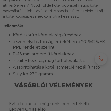
bütyök lehetővé teszi a szorítóhatás beállítását a kötél
átmérőjéhez. A Notch Glide kötélfogó acélmagos kötél
használatát is lehetővé teszi. A speciális forma minimalizálja
a kötél kopását és megkönnyíti a kezelését.
Jellemzők:
Kötélszorító kötelek rögzítéséhez
a személyi biztonság érdekében a 2016/425/EK
PPE rendelet szerint
11–13 mm átmérőjű kötelekhez
call
intuitív kezelés, még terhelés alatt is
A szorítóhatás a kötél átmérőjéhez állítható
Súly kb. 230 gramm
VÁSÁRLÓI VÉLEMÉNYEK
Ezt a terméket még senki nem értékelte.
Legyen Ön az első!