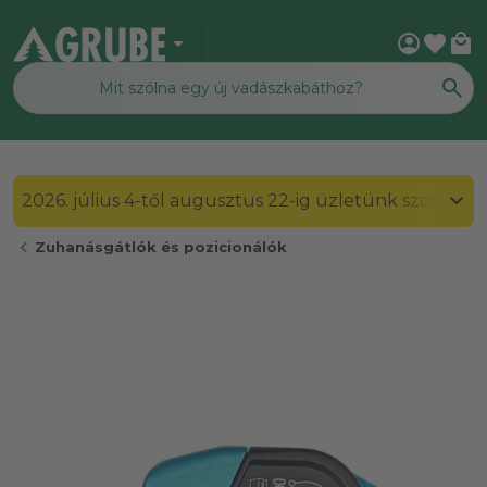
arrow_drop_down
account_circle
favorite
local_mall
2026. július 4-től augusztus 22-ig üzletünk szombato
chevron_left
Zuhanásgátlók és pozicionálók