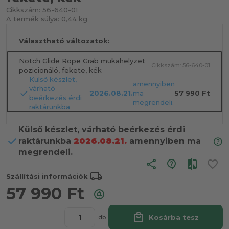
Cikkszám:
56-640-01
A termék súlya:
0,44 kg
Választható változatok:
Notch Glide Rope Grab mukahelyzet
Cikkszám: 56-640-01
pozicionáló, fekete, kék
Külső készlet,
amennyiben
várható
2026.08.21.
ma
57 990 Ft
beérkezés érdi
megrendeli.
raktárunkba
Külső készlet, várható beérkezés érdi
raktárunkba
2026.08.21.
amennyiben ma
megrendeli.
share
local_shipping
Szállítási információk
57 990
Ft
local_mall
Kosárba tesz
db