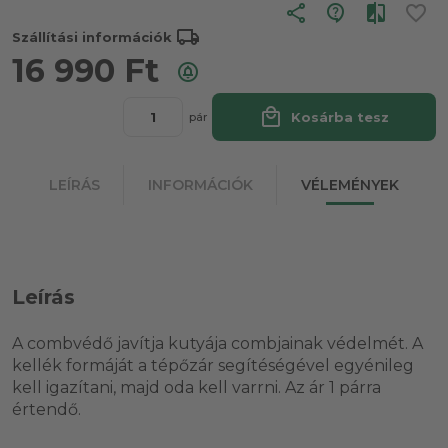
share
local_shipping
Szállítási információk
16 990
Ft
local_mall
Kosárba tesz
pár
LEÍRÁS
INFORMÁCIÓK
VÉLEMÉNYEK
Leírás
A combvédő javítja kutyája combjainak védelmét. A
kellék formáját a tépőzár segítéségével egyénileg
kell igazítani, majd oda kell varrni. Az ár 1 párra
értendő.