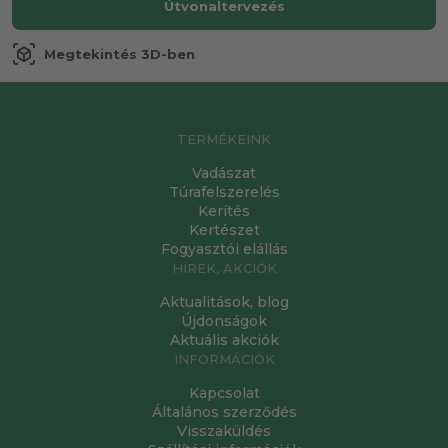
Útvonaltervezés
view_in_ar
Megtekintés 3D-ben
TERMÉKEINK
Vadászat
Túrafelszerelés
Kerítés
Kertészet
Fogyasztói elállás
HÍREK, AKCIÓK
Aktualitások, blog
Újdonságok
Aktuális akciók
INFORMÁCIÓK
Kapcsolat
Általános szerződés
Visszaküldés