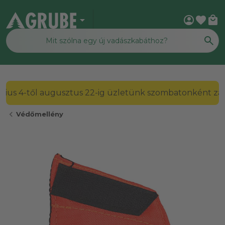
arrow_drop_down
account_circle
favorite
local_mall
2026. július 4-től augusztus 22-ig üzletünk szombato
chevron_left
Védőmellény