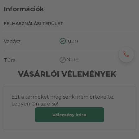
Információk
FELHASZNÁLÁSI TERÜLET
Igen
Vadász
call
Nem
Túra
VÁSÁRLÓI VÉLEMÉNYEK
Ezt a terméket még senki nem értékelte.
Legyen Ön az első!
Vélemény írása