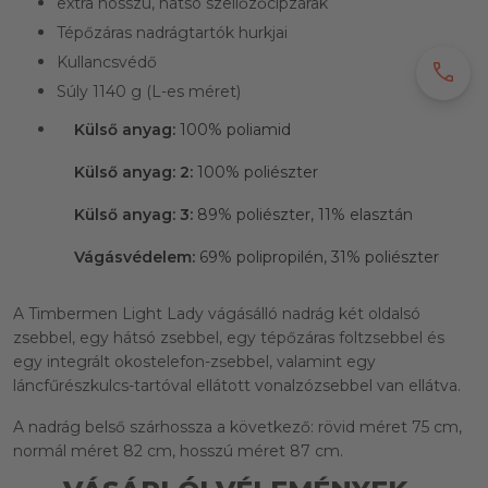
extra hosszú, hátsó szellőzőcipzárak
Tépőzáras nadrágtartók hurkjai
Kullancsvédő
call
Súly 1140 g (L-es méret)
Külső anyag:
100% poliamid
Külső anyag: 2:
100% poliészter
Külső anyag: 3:
89% poliészter,
11% elasztán
Vágásvédelem:
69% polipropilén,
31% poliészter
A Timbermen Light Lady vágásálló nadrág két oldalsó
zsebbel, egy hátsó zsebbel, egy tépőzáras foltzsebbel és
egy integrált okostelefon-zsebbel, valamint egy
láncfűrészkulcs-tartóval ellátott vonalzózsebbel van ellátva.
A nadrág belső szárhossza a következő: rövid méret 75 cm,
normál méret 82 cm, hosszú méret 87 cm.