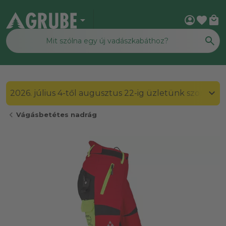
arrow_drop_down
account_circle
favorite
local_mall
2026. július 4-től augusztus 22-ig üzletünk szombato
chevron_left
Vágásbetétes nadrág