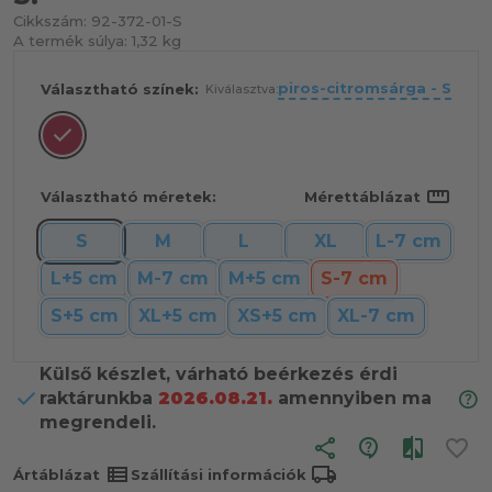
Cikkszám:
92-372-01-S
A termék súlya:
1,32 kg
piros-citromsárga - S
Választható színek:
Kiválasztva:
straighten
Választható méretek:
Mérettáblázat
S
M
L
XL
L-7 cm
L+5 cm
M-7 cm
M+5 cm
S-7 cm
S+5 cm
XL+5 cm
XS+5 cm
XL-7 cm
Külső készlet, várható beérkezés érdi
raktárunkba
2026.08.21.
amennyiben ma
megrendeli.
share
view_list
local_shipping
Ártáblázat
Szállítási információk