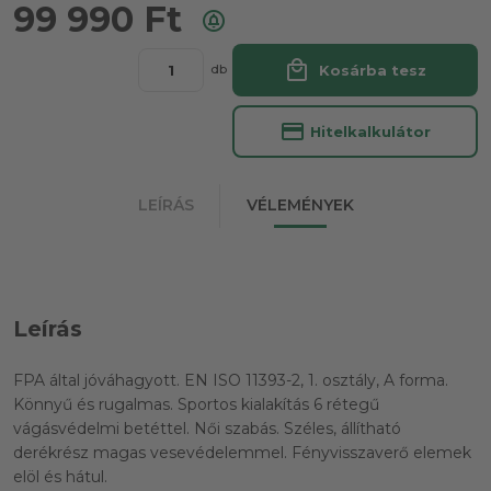
99 990
Ft
local_mall
Kosárba tesz
db
credit_card
Hitelkalkulátor
LEÍRÁS
VÉLEMÉNYEK
Leírás
FPA által jóváhagyott. EN ISO 11393-2, 1. osztály, A forma.
Könnyű és rugalmas. Sportos kialakítás 6 rétegű
vágásvédelmi betéttel. Női szabás. Széles, állítható
derékrész magas vesevédelemmel. Fényvisszaverő elemek
elöl és hátul.