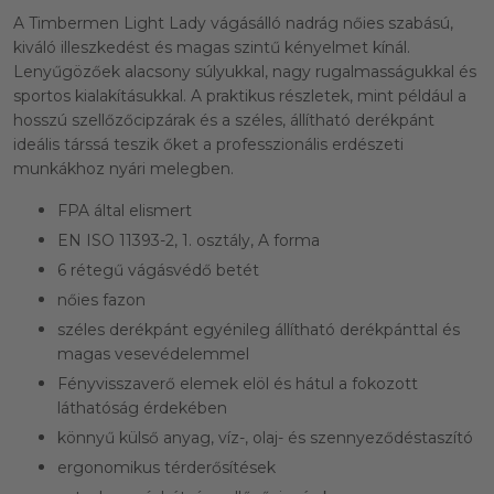
A Timbermen Light Lady vágásálló nadrág nőies szabású,
kiváló illeszkedést és magas szintű kényelmet kínál.
Lenyűgözőek alacsony súlyukkal, nagy rugalmasságukkal és
sportos kialakításukkal. A praktikus részletek, mint például a
hosszú szellőzőcipzárak és a széles, állítható derékpánt
ideális társsá teszik őket a professzionális erdészeti
munkákhoz nyári melegben.
FPA által elismert
EN ISO 11393-2, 1. osztály, A forma
6 rétegű vágásvédő betét
nőies fazon
széles derékpánt egyénileg állítható derékpánttal és
magas vesevédelemmel
Fényvisszaverő elemek elöl és hátul a fokozott
láthatóság érdekében
könnyű külső anyag, víz-, olaj- és szennyeződéstaszító
ergonomikus térderősítések