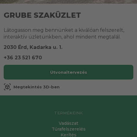
GRUBE SZAKÜZLET
Látogasson meg bennünket a kiválóan felszerelt,
interaktív üzletünkben, ahol mindent megtalál.
2030 Érd, Kadarka u. 1.
+36 23 521 670
Útvonaltervezés
view_in_ar
Megtekintés 3D-ben
TERMÉKEINK
Vadászat
Túrafelszerelés
Kerítés