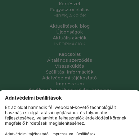
Kertészet
Fogyasztói elállás
HÍREK, AKCIÓK
Aktualitások, blog
Újdonságok
Aktuális akciók
INFORMÁCIÓK
Kapcsolat
Általános szerződés
Visszaküldés
Szállítási információk
Adatvédelmi tájékoztató
Impresszum
Adatkezeléssel kapcsolatos kérelem