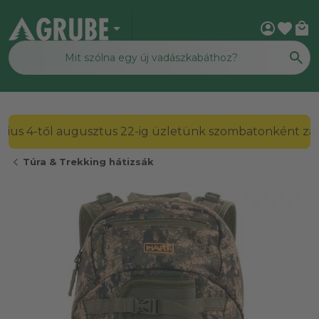
arrow_drop_down
account_circle
favorite
local_mall
2026. július 4-től augusztus 22-ig üzletünk szombato
chevron_left
Túra & Trekking hátizsák