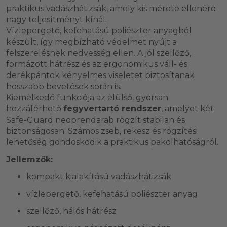
praktikus vadászhátizsák, amely kis mérete ellenére
nagy teljesítményt kínál.
Vízlepergető, kefehatású poliészter anyagból
készült, így megbízható védelmet nyújt a
felszerelésnek nedvesség ellen. A jól szellőző,
formázott hátrész és az ergonomikus váll- és
derékpántok kényelmes viseletet biztosítanak
hosszabb bevetések során is.
Kiemelkedő funkciója az elülső, gyorsan
hozzáférhető
fegyvertartó rendszer
, amelyet két
Safe-Guard neoprendarab rögzít stabilan és
biztonságosan. Számos zseb, rekesz és rögzítési
lehetőség gondoskodik a praktikus pakolhatóságról.
Jellemzők:
kompakt kialakítású vadászhátizsák
vízlepergető, kefehatású poliészter anyag
szellőző, hálós hátrész