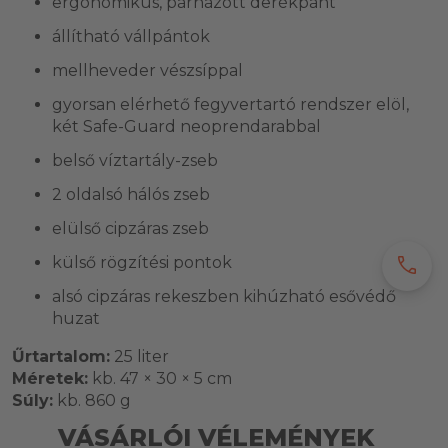
ergonomikus, párnázott derékpánt
állítható vállpántok
mellheveder vészsíppal
gyorsan elérhető fegyvertartó rendszer elöl,
két Safe-Guard neoprendarabbal
belső víztartály-zseb
2 oldalsó hálós zseb
elülső cipzáras zseb
külső rögzítési pontok
call
alsó cipzáras rekeszben kihúzható esővédő
huzat
Űrtartalom:
25 liter
Méretek:
kb. 47 × 30 × 5 cm
Súly:
kb. 860 g
VÁSÁRLÓI VÉLEMÉNYEK