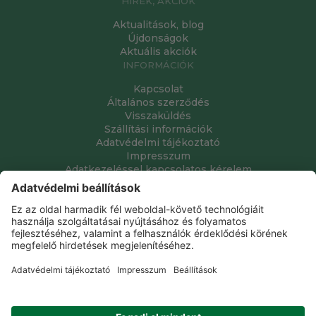
HÍREK, AKCIÓK
Aktualitások, blog
Újdonságok
Aktuális akciók
INFORMÁCIÓK
Kapcsolat
Általános szerződés
Visszaküldés
Szállítási információk
Adatvédelmi tájékoztató
Impresszum
Adatkezeléssel kapcsolatos kérelem