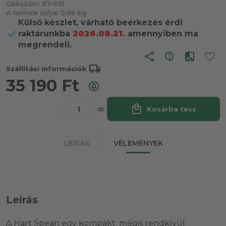
Cikkszám:
87-691
A termék súlya:
0,86 kg
Külső készlet, várható beérkezés érdi
raktárunkba
2026.08.21.
amennyiben ma
megrendeli.
share
local_shipping
Szállítási információk
35 190
Ft
local_mall
Kosárba tesz
db
LEÍRÁS
VÉLEMÉNYEK
Leírás
A Hart Spean egy kompakt, mégis rendkívül