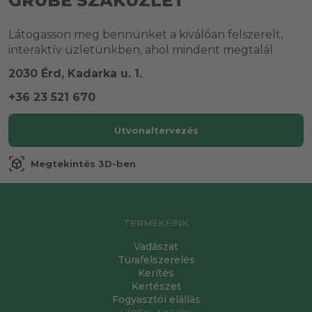
GRUBE SZAKÜZLET
Látogasson meg bennünket a kiválóan felszerelt,
interaktív üzletünkben, ahol mindent megtalál.
2030 Érd, Kadarka u. 1.
+36 23 521 670
Útvonaltervezés
view_in_ar
Megtekintés 3D-ben
TERMÉKEINK
Vadászat
Túrafelszerelés
Kerítés
Kertészet
Fogyasztói elállás