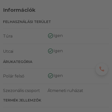
Információk
FELHASZNÁLÁSI TERÜLET
Igen
Túra
Igen
Utcai
ÁRUKATEGÓRIA
call
Igen
Polár felső
Szezonális csoport
Átmeneti ruházat
TERMÉK JELLEMZŐK