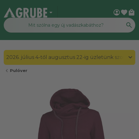
arrow_drop_down
account_circle
favorite
local_mall
2026. július 4-től augusztus 22-ig üzletünk szombato
chevron_left
Pulóver