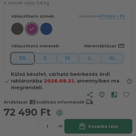
A termék súlya:
0,8 kg
áfonya - XS
Választható színek:
Kiválasztva:
straighten
Választható méretek:
Mérettáblázat
XS
S
M
L
XL
Külső készlet, várható beérkezés érdi
raktárunkba
2026.08.21.
amennyiben ma
megrendeli.
share
view_list
local_shipping
Ártáblázat
Szállítási információk
72 490
Ft
local_mall
Kosárba tesz
db