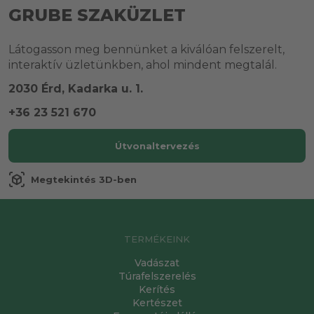
GRUBE SZAKÜZLET
Látogasson meg bennünket a kiválóan felszerelt,
interaktív üzletünkben, ahol mindent megtalál.
2030 Érd, Kadarka u. 1.
+36 23 521 670
Útvonaltervezés
view_in_ar
Megtekintés 3D-ben
TERMÉKEINK
Vadászat
Túrafelszerelés
Kerítés
Kertészet