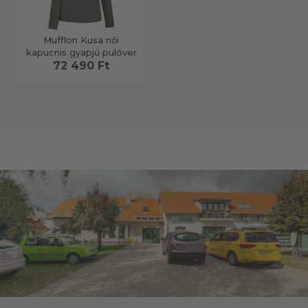
Mufflon Kusa női
kapucnis gyapjú pulóver
72 490 Ft