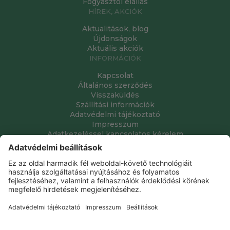
Fogyasztói elállás
HÍREK, AKCIÓK
Aktualitások, blog
Újdonságok
Aktuális akciók
INFORMÁCIÓK
Kapcsolat
Általános szerződés
Visszaküldés
Szállítási információk
Adatvédelmi tájékoztató
Impresszum
Adatkezeléssel kapcsolatos kérelem