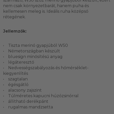
származó, W50 szűz merinó gyapjúból készült, ezért
nem csak környezetbarát, hanem puha és
kellemesen meleg is. Ideális ruha középső
rétegének.
Jellemzők:
• Tiszta merinó gyapjúból W50
• Németországban készült
• bluesign minősítésű anyag
• légáteresztő
• Nedvességszabályozás és hőmérséklet-
kiegyenlítés
• szagtalan
• égésgátló
• alacsony zajszint
• Túlméretes kapucni húzózsinórral
• állítható derékpánt
• rugalmas mandzsetta