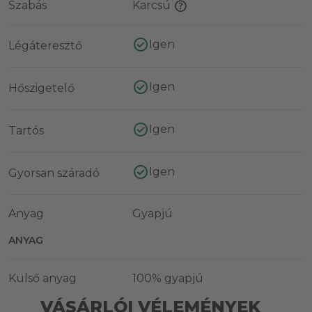
Szabás
Karcsú
Igen
Légáteresztő
Igen
Hőszigetelő
Igen
Tartós
Igen
Gyorsan száradó
Anyag
Gyapjú
ANYAG
Külső anyag
100% gyapjú
VÁSÁRLÓI VÉLEMÉNYEK