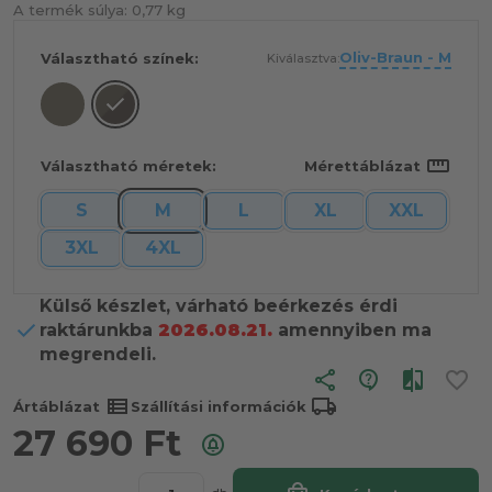
A termék súlya:
0,77 kg
Oliv-Braun - M
Választható színek:
Kiválasztva:
straighten
Választható méretek:
Mérettáblázat
S
M
L
XL
XXL
3XL
4XL
Külső készlet, várható beérkezés érdi
raktárunkba
2026.08.21.
amennyiben ma
megrendeli.
share
view_list
local_shipping
Ártáblázat
Szállítási információk
27 690
Ft