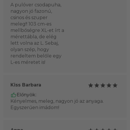
A pulóver csodapuha,
nagyon jó fazonú,
csinos és szuper
meleg!! 103 cm-es
mellbőségre XL-et írt a
mérettábla, de elég
lett volna az L. Sebaj,
olyan szép, hogy
rendeltem belőle egy
L-es méretet is!
Kiss Barbara
Előnyök:
Kényelmes, meleg, nagyon jó az anyaga.
Egyszerűen imádom!