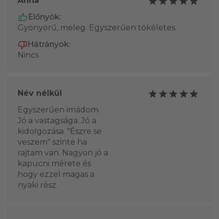
Anna
Előnyök:
Gyönyörű, meleg. Egyszerűen tökéletes.
Hátrányok:
Nincs
Név nélkül
Egyszerűen imádom.
Jó a vastagsága. Jó a
kidolgozása. "Észre se
veszem" szinte ha
rajtam van. Nagyon jó a
kapucni mérete és
hogy ezzel magas a
nyaki rész.