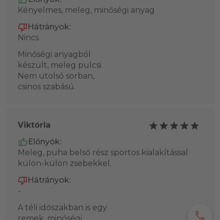
Kényelmes, meleg, minőségi anyag
Hátrányok:
Nincs
Minőségi anyagból
készült, meleg pulcsi.
Nem utolsó sorban,
csinos szabású.
Viktória
Előnyök:
Meleg, puha belső rész sportos kialakítással
külön-külön zsebekkel.
Hátrányok:
-
A téli időszakban is egy
call
remek, minőségi