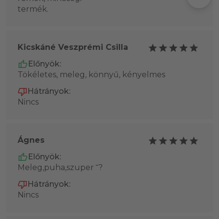
termék.
Kicskáné Veszprémi Csilla
Előnyök:
Tökéletes, meleg, könnyű, kényelmes
Hátrányok:
Nincs
Ágnes
Előnyök:
Meleg,puha,szuper ˘?
Hátrányok:
Nincs