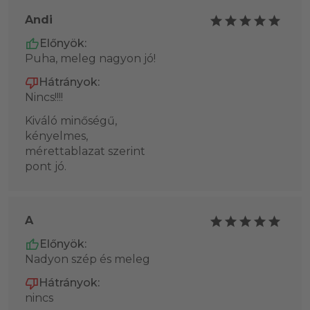
Andi
Előnyök:
Puha, meleg nagyon jó!
Hátrányok:
Nincs!!!!
Kiváló minőségű,
kényelmes,
mérettablazat szerint
pont jó.
A
Előnyök:
Nadyon szép és meleg
Hátrányok:
nincs