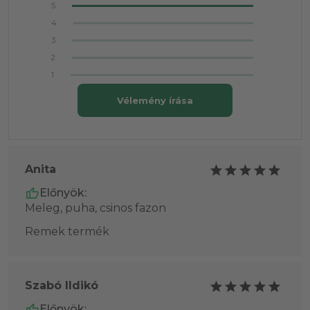
5
4
3
2
1
Vélemény írása
Anita
Előnyök:
Meleg, puha, csinos fazon
Remek termék
Szabó Ildikó
Előnyök: