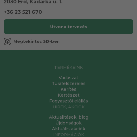
2030 Érd, Kadarka u. 1.
+36 23 521 670
Útvonaltervezés
view_in_ar
Megtekintés 3D-ben
TERMÉKEINK
Vadászat
Túrafelszerelés
Kerítés
Kertészet
Fogyasztói elállás
HÍREK, AKCIÓK
Aktualitások, blog
Újdonságok
Aktuális akciók
INFORMÁCIÓK