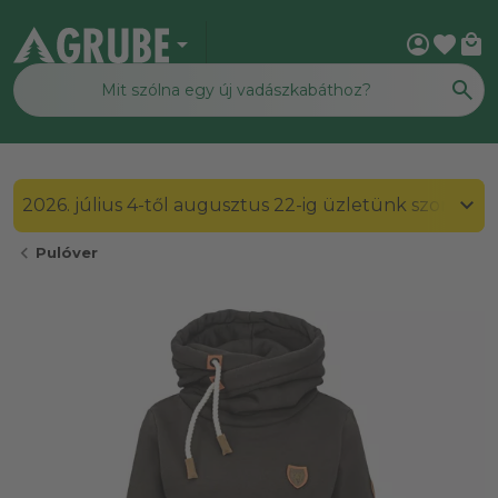
arrow_drop_down
account_circle
favorite
local_mall
2026. július 4-től augusztus 22-ig üzletünk szombato
chevron_left
Pulóver