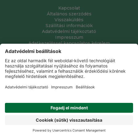
Kapcsolat
Általános szerződés
Visszaküldés
Szállítási információk
Adatvédelmi tájékoztató
Impresszum
Adatkezeléssel kapcsolatos kérelem
Grube Kft. © 2009 - 2026. Minden jog fenntartva. All rights
reserved.
Tervezte és készítette:
Vision-Software, az Octopus 8 ERP
forgalmazója
.