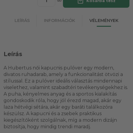
local_mall
Kosárba tesz
db
LEÍRÁS
INFORMÁCIÓK
VÉLEMÉNYEK
Leírás
A Hubertus női kapucnis pulóver egy modern,
divatos ruhadarab, amely a funkcionalitást ötvözi a
stílussal. Ez a pulóver ideális választás mindennapi
viselethez, valamint szabadtéri tevékenységekhez is.
A puha, kényelmes anyag és a sportos kialakítás
gondoskodik róla, hogy jól érezd magad, akár egy
laza hétvégi sétára, akár egy baráti találkozóra
készülsz. A kapucni és a zsebek praktikus
kiegészítőként szolgálnak, míg a modern dizájn
biztosítja, hogy mindig trendi maradj.