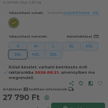
A termék súlya:
0,82 kg
olajzöld-barna - 3XL
Választható színek:
Kiválasztva:
straighten
Választható méretek:
Mérettáblázat
S
M
L
XL
XXL
3XL
4XL
5XL
Külső készlet, várható beérkezés érdi
raktárunkba
2026.08.21.
amennyiben ma
megrendeli.
share
view_list
local_shipping
Ártáblázat
Szállítási információk
27 790
Ft