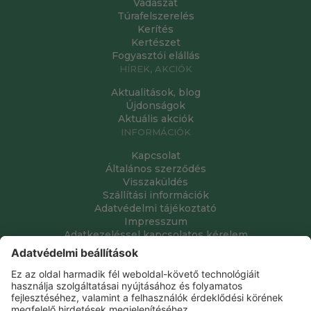
Vadászat
Túrafelszerelés
Kerítés
Kertészet
Fogyasztói elállás
HÍREK, AKCIÓK
Aktualitások, blog
Újdonságok
Aktuális akciók
INFORMÁCIÓK
Kapcsolat
Általános szerződés
Visszaküldés
Szállítási információk
Adatvédelmi tájékoztató
Impresszum
Adatkezeléssel kapcsolatos kérelem