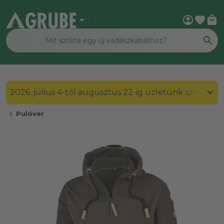
arrow_drop_down
account_circle
favorite
local_mall
2026. július 4-től augusztus 22-ig üzletünk szombato
chevron_left
Pulóver