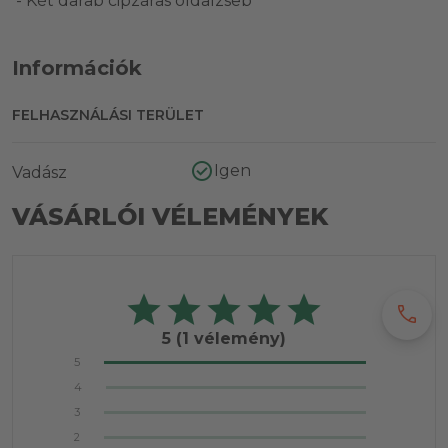
- Két darab cipzáras oldalzseb
Információk
FELHASZNÁLÁSI TERÜLET
Igen
Vadász
VÁSÁRLÓI VÉLEMÉNYEK
call
5
(1 vélemény)
5
4
3
2