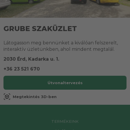
GRUBE SZAKÜZLET
Látogasson meg bennünket a kiválóan felszerelt,
interaktív üzletünkben, ahol mindent megtalál.
2030 Érd, Kadarka u. 1.
+36 23 521 670
Útvonaltervezés
view_in_ar
Megtekintés 3D-ben
TERMÉKEINK