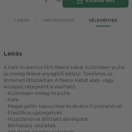
local_mall
Kosárba tesz
db
LEÍRÁS
INFORMÁCIÓK
VÉLEMÉNYEK
Leírás
A halk Hubertus férfi fleece kabát különösen puha
és meleg fleece anyagból készül. Tökéletes az
átmeneti időszakban. A fleece kabát alap- vagy
középső rétegként is viselhető.
- Különösen meleg és puha
- Halk
- Magas gallér kapucnival és divatos húzózsinórral
- Elasztikus ujjszegélyek
- Húzózsinórral állítható derékpánt
- Bőrhatású részletek