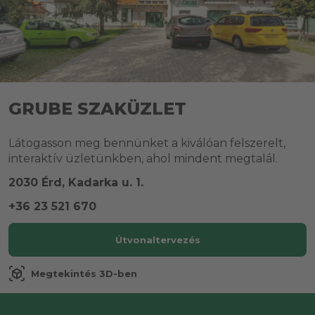
GRUBE SZAKÜZLET
Látogasson meg bennünket a kiválóan felszerelt,
interaktív üzletünkben, ahol mindent megtalál.
2030 Érd, Kadarka u. 1.
+36 23 521 670
Útvonaltervezés
view_in_ar
Megtekintés 3D-ben