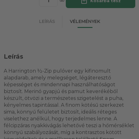
local_mall
Kosárba tesz
db
LEÍRÁS
VÉLEMÉNYEK
Leírás
A Harrington ½-Zip pulóver egy kifinomult
alapdarab, amely melegséget, légáteresztő
képességet és mindennapi használhatóságot
biztosít. Merinó gyapjú és pamut keverékéből
készült, ötvözi a természetes szigetelést a puha,
kényelmes tapintással. A finom kötésű szerkezet
sima, könnyű felületet biztosít, ideális réteges
viselethez anélkül, hogy terjedelmes lenne. A
félcipzáras nyakkivágás lehetővé teszi a hőmérséklet
könnyű szabályozását, míg a kontrasztos kötött