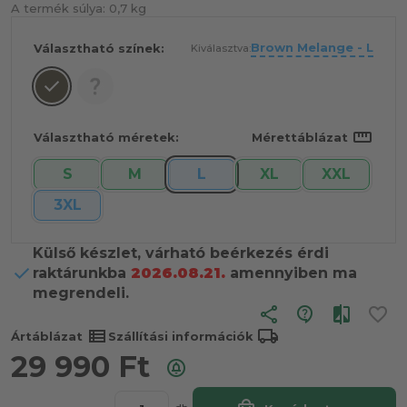
A termék súlya:
0,7 kg
Brown Melange - L
Választható színek:
Kiválasztva:
straighten
Választható méretek:
Mérettáblázat
S
M
L
XL
XXL
3XL
Külső készlet, várható beérkezés érdi
raktárunkba
2026.08.21.
amennyiben ma
megrendeli.
share
view_list
local_shipping
Ártáblázat
Szállítási információk
29 990
Ft