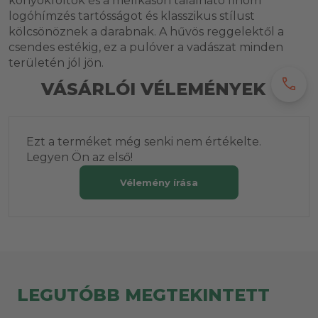
könyökfoltok és a mellkason található finom
logóhímzés tartósságot és klasszikus stílust
kölcsönöznek a darabnak. A hűvös reggelektől a
csendes estékig, ez a pulóver a vadászat minden
területén jól jön.
call
VÁSÁRLÓI VÉLEMÉNYEK
Ezt a terméket még senki nem értékelte.
Legyen Ön az első!
Vélemény írása
LEGUTÓBB MEGTEKINTETT