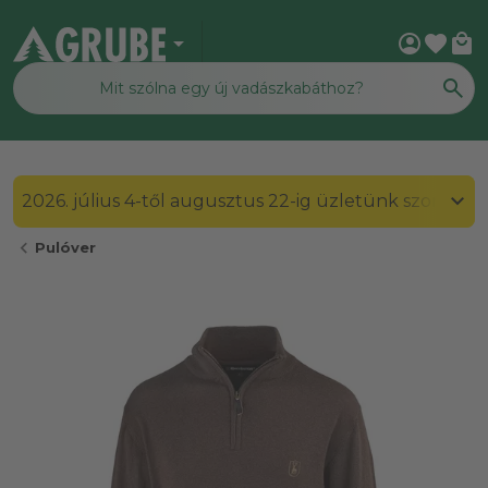
arrow_drop_down
account_circle
favorite
local_mall
2026. július 4-től augusztus 22-ig üzletünk szombato
chevron_left
Pulóver