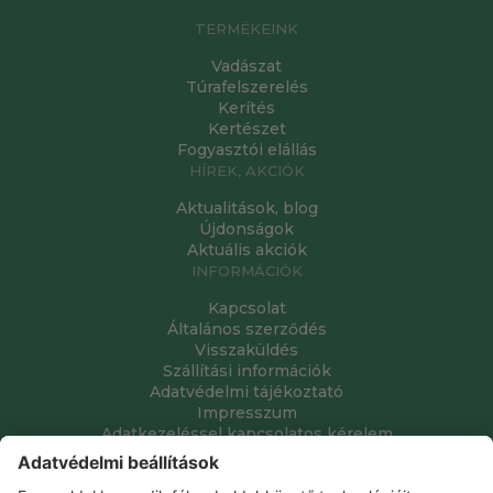
TERMÉKEINK
Vadászat
Túrafelszerelés
Kerítés
Kertészet
Fogyasztói elállás
HÍREK, AKCIÓK
Aktualitások, blog
Újdonságok
Aktuális akciók
INFORMÁCIÓK
Kapcsolat
Általános szerződés
Visszaküldés
Szállítási információk
Adatvédelmi tájékoztató
Impresszum
Adatkezeléssel kapcsolatos kérelem