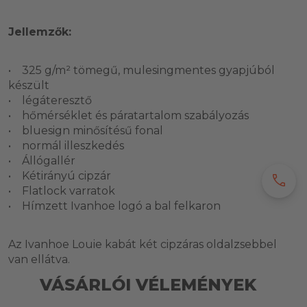
Jellemzők:
• 325 g/m² tömegű, mulesingmentes gyapjúból
készült
• légáteresztő
• hőmérséklet és páratartalom szabályozás
• bluesign minősítésű fonal
• normál illeszkedés
• Állógallér
• Kétirányú cipzár
call
• Flatlock varratok
• Hímzett Ivanhoe logó a bal felkaron
Az Ivanhoe Louie kabát két cipzáras oldalzsebbel
van ellátva.
VÁSÁRLÓI VÉLEMÉNYEK