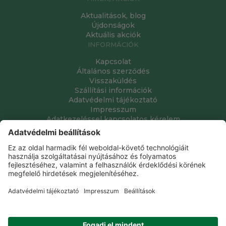
Aktualitások, blog
Újdonságok
Aktuális akciók
INFORMÁCIÓK
Kapcsolat
Általános szerződés
Visszaküldés
Szállítási információk
Adatvédelmi tájékoztató
Impresszum
Adatkezeléssel kapcsolatos kérelem