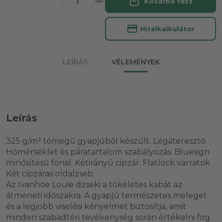
local_mall
Kosárba tesz
db
credit_card
Hitelkalkulátor
LEÍRÁS
VÉLEMÉNYEK
Leírás
325 g/m² tömegű gyapjúból készült. Légáteresztő.
Hőmérséklet és páratartalom szabályozás. Bluesign
minősítésű fonal. Kétirányú cipzár. Flatlock varratok.
Két cipzáras oldalzseb.
Az Ivanhoe Louie dzseki a tökéletes kabát az
átmeneti időszakra. A gyapjú természetes meleget
és a legjobb viselési kényelmet biztosítja, amit
minden szabadtéri tevékenység során értékelni fog.