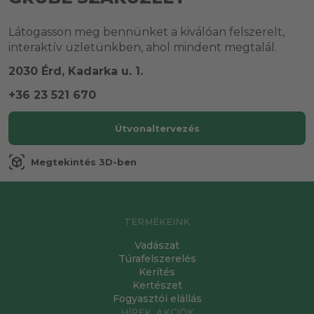
Látogasson meg bennünket a kiválóan felszerelt,
interaktív üzletünkben, ahol mindent megtalál.
2030 Érd, Kadarka u. 1.
+36 23 521 670
Útvonaltervezés
view_in_ar
Megtekintés 3D-ben
TERMÉKEINK
Vadászat
Túrafelszerelés
Kerítés
Kertészet
Fogyasztói elállás
HÍREK, AKCIÓK