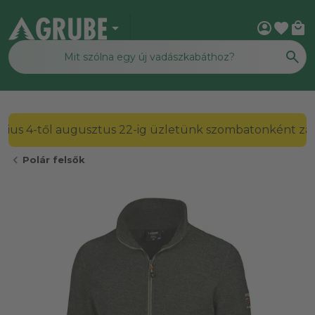
arrow_drop_down
account_circle
favorite
local_mall
2026. július 4-től augusztus 22-ig üzletünk szombato
chevron_left
Polár felsők