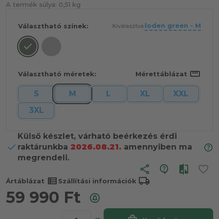
A termék súlya:
0,51 kg
loden green - M
Választható színek:
Kiválasztva:
straighten
Választható méretek:
Mérettáblázat
S
M
L
XL
XXL
3XL
Külső készlet, várható beérkezés érdi
raktárunkba
2026.08.21.
amennyiben ma
megrendeli.
share
view_list
local_shipping
Ártáblázat
Szállítási információk
59 990
Ft