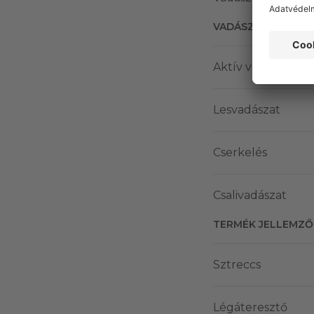
VADÁSZATI MÓD
Aktív vadászat
Lesvadászat
Cserkelés
Csalivadászat
TERMÉK JELLEMZŐ
Sztreccs
Légáteresztő