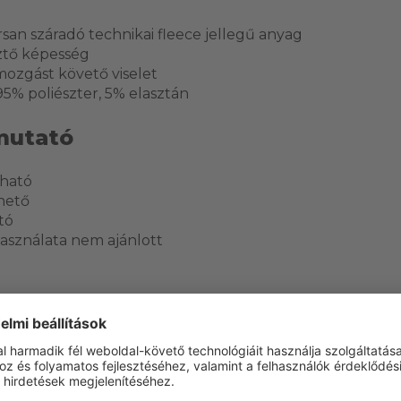
san száradó technikai fleece jellegű anyag
ztő képesség
ozgást követő viselet
95% poliészter, 5% elasztán
mutató
ható
hető
tó
asználata nem ajánlott
ERÜLET
Igen