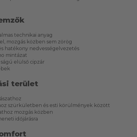
lemzők
lmas technikai anyag
tel, mozgás közben sem zörög
 és hatékony nedvességelvezetés
o mintázat
úságú elülső cipzár
ebek
si terület
dászathoz
oz szürkületben és esti körülmények között
zathoz mozgás közben
eneti időjárásra
omfort