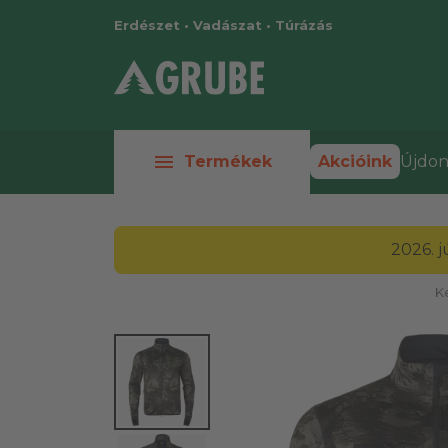
Erdészet • Vadászat • Túrázás
menu
Termékek
Akcióink
Újdon
2026. 
K