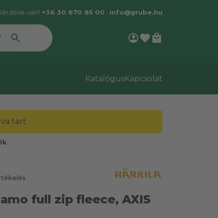
Kérdése van?
+36 30 670 85 00
•
info@grube.hu
account_circle
favorite
local_mall
Katalógus
Kapcsolat
a tart.
ők
rtékelés
amo full zip fleece, AXIS