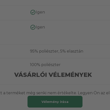
Igen
Igen
95% poliészter, 5% elasztán
100% poliészter
VÁSÁRLÓI VÉLEMÉNYEK
t a terméket még senki nem értékelte. Legyen Ön az el
Vélemény írása