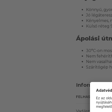
Könnyű, gyor
Jó légáteres
Kényelmes, m
Külső réteg 
Ápolási út
30°C-on mos
Nem fehérít
Nem vasalha
Szárítógép h
Információk
FELHASZNÁLÁSI T
Vadász