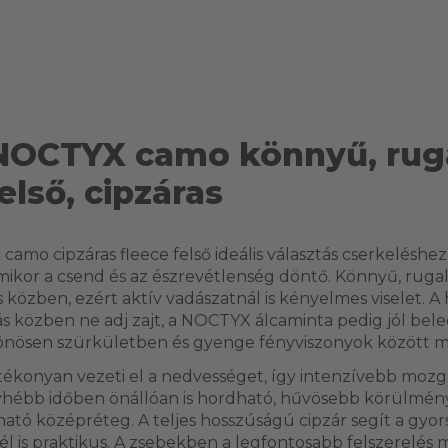
 NOCTYX camo könnyű, ru
első, cipzáras
amo cipzáras fleece felső ideális választás cserkeléshez
mikor a csend és az észrevétlenség döntő. Könnyű, ru
özben, ezért aktív vadászatnál is kényelmes viselet. A h
s közben ne adj zajt, a NOCTYX álcaminta pedig jól bele
önösen szürkületben és gyenge fényviszonyok között mű
hatékonyan vezeti el a nedvességet, így intenzívebb moz
yhébb időben önállóan is hordható, hűvösebb körülmén
ató középréteg. A teljes hosszúságú cipzár segít a gyor
él is praktikus. A zsebekben a legfontosabb felszerelés 