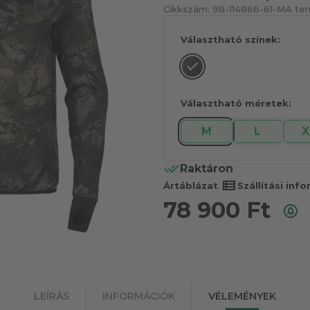
Cikkszám:
98-114866-61-M
A ter
Választható színek:
Választható méretek:
M
L
X
Raktáron
view_list
Ártáblázat
Szállítási inf
78 900
Ft
LEÍRÁS
INFORMÁCIÓK
VÉLEMÉNYEK