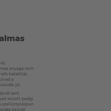
galmas
 és
galmas anyaga nem
alk kialakítás
olvad a
ködik jól.
gásnál sem
yek között pedig
s szellőztetésben
mindig kéznél