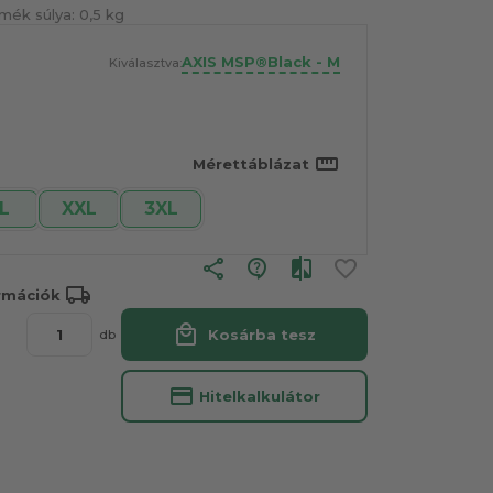
mék súlya:
0,5 kg
AXIS MSP®Black - M
Kiválasztva:
straighten
Mérettáblázat
L
XXL
3XL
share
local_shipping
ormációk
local_mall
Kosárba tesz
db
credit_card
Hitelkalkulátor