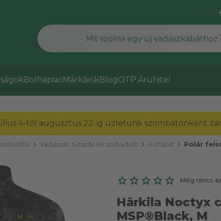
ságok
Bolhapiac
Márkáink
Blog
OTP Áruhitel
július 4-től augusztus 22-ig üzletünk szombatonként zárv
chevron_right
chevron_right
chevron_right
ezdőoldal
Vadászat, túrázás és szabadidő
Ruházat
Polár fels
Még nincs é
Härkila Noctyx c
MSP®Black, M