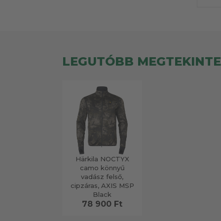
LEGUTÓBB MEGTEKINT
Härkila NOCTYX
camo könnyű
vadász felső,
cipzáras, AXIS MSP
Black
78 900 Ft