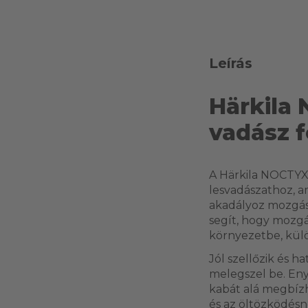
Leírás
Härkila
vadász f
A Härkila NOCTYX c
lesvadászathoz, a
akadályoz mozgás k
segít, hogy mozgá
környezetbe, kül
Jól szellőzik és 
melegszel be. En
kabát alá megbízh
és az öltözködésn