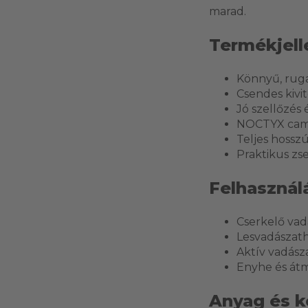
marad.
Termékjel
Könnyű, ruga
Csendes kivi
Jó szellőzés
NOCTYX cam
Teljes hossz
Praktikus zs
Felhasználá
Cserkelő va
Lesvadászath
Aktív vadás
Enyhe és átm
Anyag és k