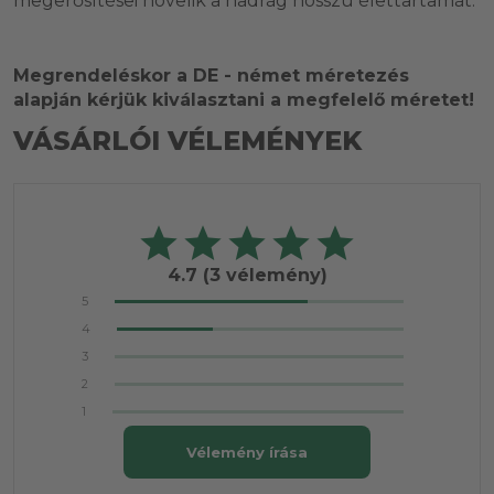
megerősítései növelik a nadrág hosszú élettartamát.
Megrendeléskor a DE - német méretezés
alapján kérjük kiválasztani a megfelelő méretet!
VÁSÁRLÓI VÉLEMÉNYEK
4.7
(3 vélemény)
5
4
3
2
1
Vélemény írása