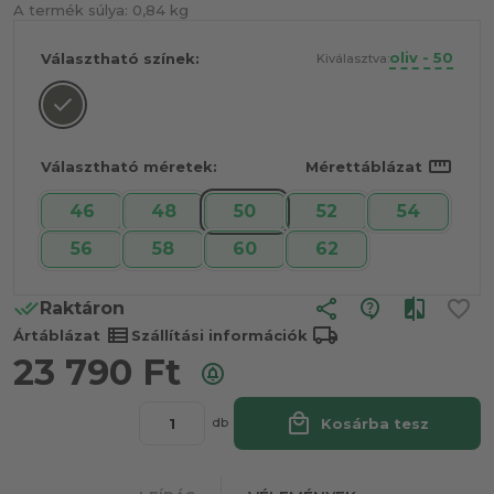
A termék súlya:
0,84 kg
oliv - 50
Választható színek:
Kiválasztva:
straighten
Választható méretek:
Mérettáblázat
46
48
50
52
54
56
58
60
62
share
Raktáron
view_list
local_shipping
Ártáblázat
Szállítási információk
23 790
Ft
local_mall
Kosárba tesz
db