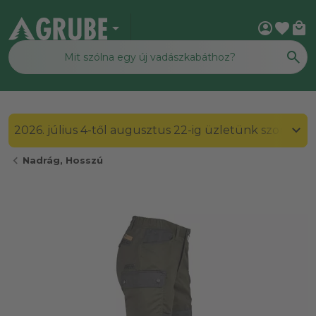
arrow_drop_down
account_circle
favorite
local_mall
2026. július 4-től augusztus 22-ig üzletünk szombato
chevron_left
Nadrág, Hosszú