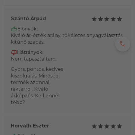
Szántó Árpád
Előnyök:
Kiváló ár-érték arány, tökéletes anyagválasztás,
kitűnő szabás.
call
Hátrányok:
Nem tapasztaltam.
Gyors, pontos, kedves
kiszolgálás. Minőségi
termék azonnal,
raktárról. Kiváló
árképzés. Kell ennél
több?
Horváth Eszter