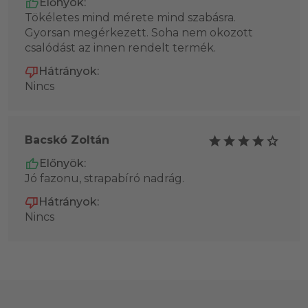
Előnyök:
Tökéletes mind mérete mind szabásra.
Gyorsan megérkezett. Soha nem okozott
csalódást az innen rendelt termék.
Hátrányok:
Nincs
Bacskó Zoltán
Előnyök:
Jó fazonu, strapabíró nadrág.
Hátrányok:
Nincs