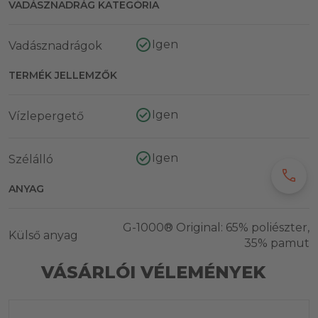
VADÁSZNADRÁG KATEGÓRIA
Igen
Vadásznadrágok
TERMÉK JELLEMZŐK
Igen
Vízlepergető
Igen
Szélálló
call
ANYAG
G-1000® Original: 65% poliészter,
Külső anyag
35% pamut
VÁSÁRLÓI VÉLEMÉNYEK