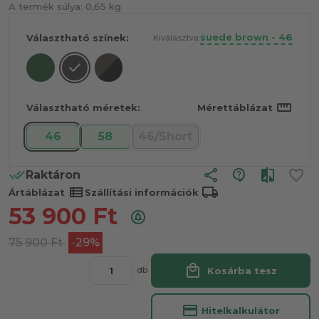
A termék súlya:
0,65 kg
suede brown - 46
Választható színek:
Kiválasztva:
straighten
Választható méretek:
Mérettáblázat
46
58
46/Short
share
Raktáron
view_list
local_shipping
Ártáblázat
Szállítási információk
53 900
Ft
75 900
Ft
-29%
local_mall
Kosárba tesz
db
credit_card
Hitelkalkulátor