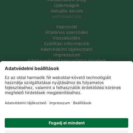
Újdonságok
Aktuális akciók
INFORMÁCIÓK
Kapcsolat
Általános szerződés
Visszaküldés
Szállítási információk
Adatvédelmi tájékoztató
Impresszum
Adatkezeléssel kapcsolatos kérelem
Grube Kft. © 2009 - 2026. Minden jog fenntartva. All rights