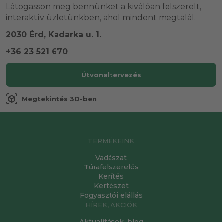
Látogasson meg bennünket a kiválóan felszerelt,
interaktív üzletünkben, ahol mindent megtalál.
2030 Érd, Kadarka u. 1.
+36 23 521 670
Útvonaltervezés
view_in_ar
Megtekintés 3D-ben
TERMÉKEINK
Vadászat
Túrafelszerelés
Kerítés
Kertészet
Fogyasztói elállás
HÍREK, AKCIÓK
Aktualitások, blog