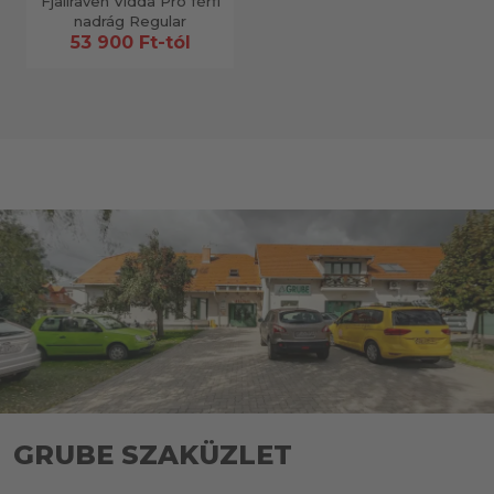
Fjällräven Vidda Pro férfi
nadrág Regular
53 900 Ft-tól
GRUBE SZAKÜZLET