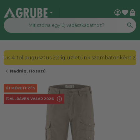
arrow_drop_down
account_circle
favorite
local_mall
2026. július 4-től augusztus 22-ig üzletünk szombato
chevron_left
Nadrág, Hosszú
ÚJ MÉRETEZÉS
info
FJÄLLRÄVEN VÁSÁR 2026