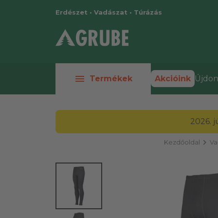
Erdészet • Vadászat • Túrázás
menu
Termékek
Akcióink
Újdon
2026. 
chevron_right
Kezdőoldal
Va