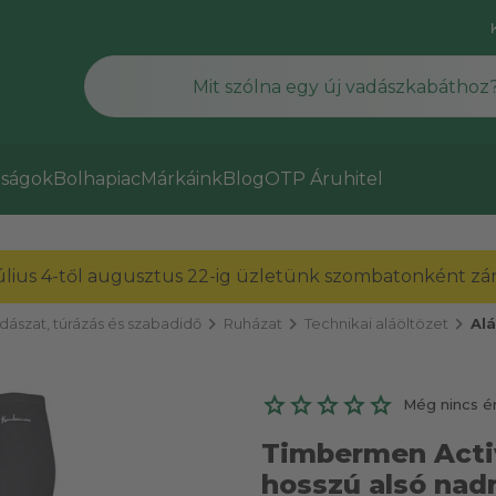
ságok
Bolhapiac
Márkáink
Blog
OTP Áruhitel
július 4-től augusztus 22-ig üzletünk szombatonként zárv
chevron_right
chevron_right
chevron_right
dászat, túrázás és szabadidő
Ruházat
Technikai aláöltözet
Al
Még nincs é
Timbermen Activ
hosszú alsó nadr