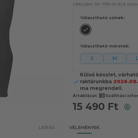
Cikkszám:
90-799-01-XL
A termé
Választható színek:
Választható méretek:
S
M
Külső készlet, várhat
raktárunkba
2026.08.
ma megrendeli.
view_list
Ártáblázat
Szállítási inf
15 490
Ft
LEÍRÁS
VÉLEMÉNYEK