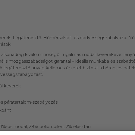
erék. Légáteresztő. Hőmérséklet- és nedvességszabályozó. Nő
rások.
alsónadrág kiváló minőségű, rugalmas modál keverékével leny
lis mozgásszabadságot garantál – ideális munkába és szabadté
 légáteresztő anyag kellemes érzetet biztosít a bőrön, és hat
vességszabályozást.
l keverék
s páratartalom-szabályozás
kpánt
0%-os modál, 28% polipropilén, 2% elasztán