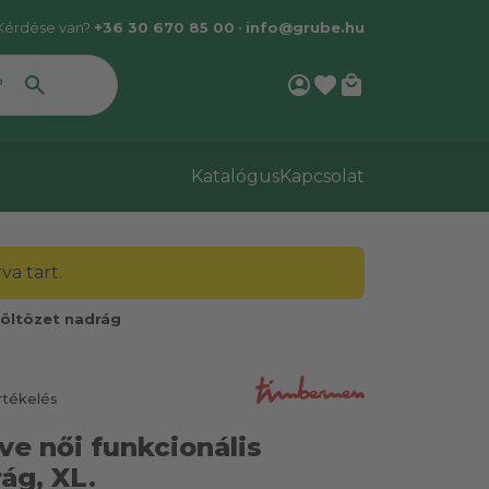
Kérdése van?
+36 30 670 85 00
•
info@grube.hu
account_circle
favorite
local_mall
Katalógus
Kapcsolat
a tart.
áöltözet nadrág
rtékelés
e női funkcionális
ág, XL.