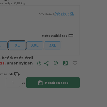
k súlya:
0,18 kg
fekete - XL
Kiválasztva:
straighten
Mérettáblázat
L
XL
XXL
3XL
ó beérkezés érdi
share
21.
amennyiben
local_shipping
ormációk
local_mall
Kosárba tesz
db