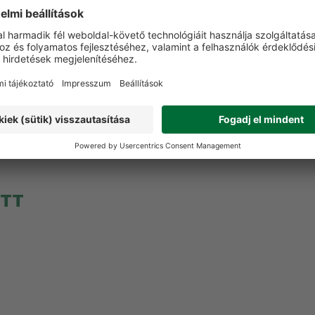
VÁSÁRLÓI VÉLEMÉNYEK
t a terméket még senki nem értékelte. Legyen Ön az el
Vélemény írása
ETT