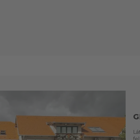
G
Lá
fe