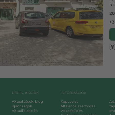
mi
20
+3
view_in_a
HÍREK, AKCIÓK
INFORMÁCIÓK
Aktualitások, blog
Kapcsolat
Ad
Újdonságok
Általános szerződés
táj
Aktuális akciók
Visszaküldés
Im