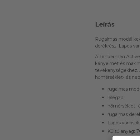
Leírás
Rugalmas modál kev
derékrész. Lapos var
A Timbermen Active 
kényelmet és maximá
tevékenységekhez. A
hőmérséklet- és ned
rugalmas modá
lélegző
hőmérséklet- é
rugalmas deré
Lapos varrások
Külső anyag:
7