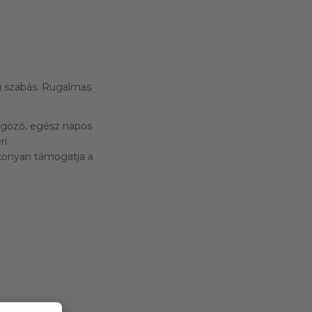
i szabás. Rugalmas
űgöző, egész napos
ri
ékonyan támogatja a