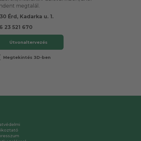
ndent megtalál.
30 Érd, Kadarka u. 1.
6 23 521 670
Útvonaltervezés
r
Megtekintés 3D-ben
atvédelmi
ékoztató
presszum