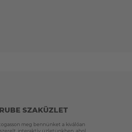
RUBE SZAKÜZLET
togasson meg bennünket a kiválóan
lszerelt, interaktív üzletünkben, ahol