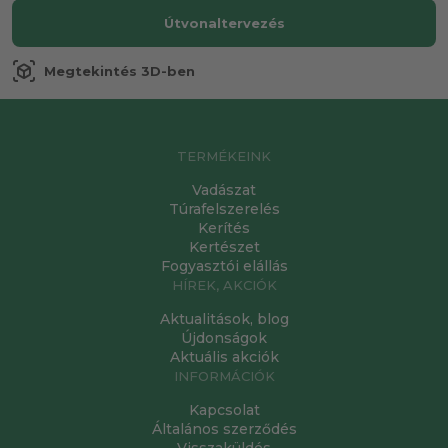
Útvonaltervezés
view_in_ar
Megtekintés 3D-ben
TERMÉKEINK
Vadászat
Túrafelszerelés
Kerítés
Kertészet
Fogyasztói elállás
HÍREK, AKCIÓK
Aktualitások, blog
Újdonságok
Aktuális akciók
INFORMÁCIÓK
Kapcsolat
Általános szerződés
Visszaküldés