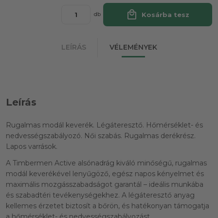
local_mall
Kosárba tesz
db
LEÍRÁS
VÉLEMÉNYEK
Leírás
Rugalmas modál keverék. Légáteresztő. Hőmérséklet- és
nedvességszabályozó. Női szabás. Rugalmas derékrész.
Lapos varrások.
A Timbermen Active alsónadrág kiváló minőségű, rugalmas
modál keverékével lenyűgöző, egész napos kényelmet és
maximális mozgásszabadságot garantál – ideális munkába
és szabadtéri tevékenységekhez. A légáteresztő anyag
kellemes érzetet biztosít a bőrön, és hatékonyan támogatja
a hőmérséklet- és nedvességszabályozást.