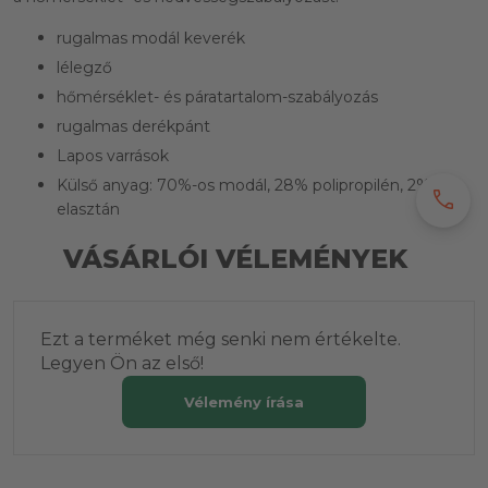
rugalmas modál keverék
lélegző
hőmérséklet- és páratartalom-szabályozás
rugalmas derékpánt
Lapos varrások
Külső anyag:
70%-os modál, 28% polipropilén, 2%
call
elasztán
VÁSÁRLÓI VÉLEMÉNYEK
Ezt a terméket még senki nem értékelte.
Legyen Ön az első!
Vélemény írása