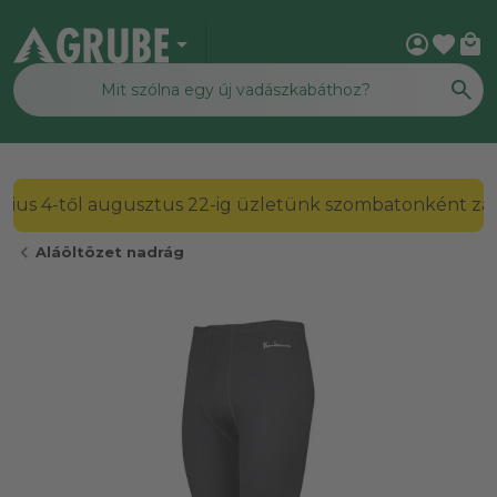
arrow_drop_down
account_circle
favorite
local_mall
2026. július 4-től augusztus 22-ig üzletünk szombato
chevron_left
Aláöltözet nadrág