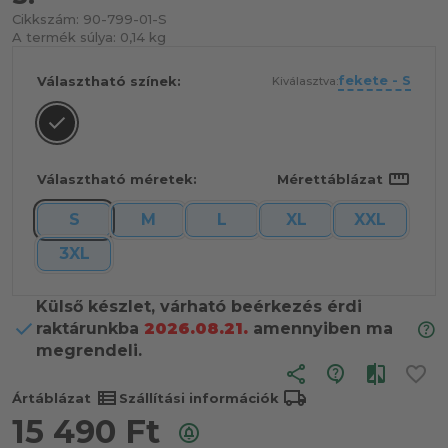
Cikkszám:
90-799-01-S
A termék súlya:
0,14 kg
fekete - S
Választható színek:
Kiválasztva:
straighten
Választható méretek:
Mérettáblázat
S
M
L
XL
XXL
3XL
Külső készlet, várható beérkezés érdi
raktárunkba
2026.08.21.
amennyiben ma
megrendeli.
share
view_list
local_shipping
Ártáblázat
Szállítási információk
15 490
Ft