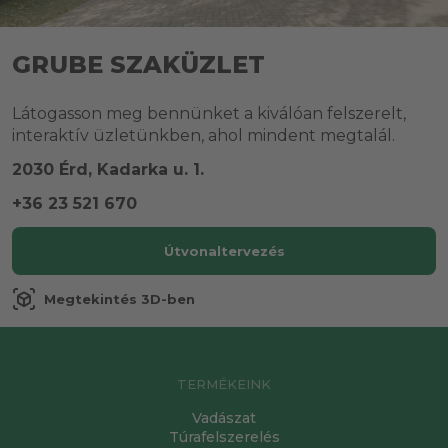
GRUBE SZAKÜZLET
Látogasson meg bennünket a kiválóan felszerelt,
interaktív üzletünkben, ahol mindent megtalál.
2030 Érd, Kadarka u. 1.
+36 23 521 670
Útvonaltervezés
view_in_ar
Megtekintés 3D-ben
TERMÉKEINK
Vadászat
Túrafelszerelés