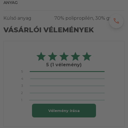
ANYAG
Külső anyag
70% polipropilén, 30% gyapjú
call
VÁSÁRLÓI VÉLEMÉNYEK
5
(1 vélemény)
5
4
3
2
1
Vélemény írása