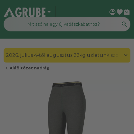
arrow_drop_down
account_circle
favorite
local_mall
2026. július 4-től augusztus 22-ig üzletünk szombato
chevron_left
Aláöltözet nadrág