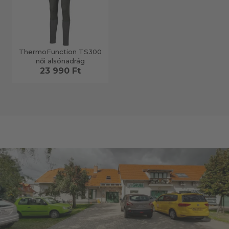
ThermoFunction TS300
női alsónadrág
23 990 Ft