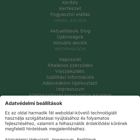
Kerítés
Kertészet
Fogyasztói elállás
HÍREK, AKCIÓK
Aktualitások, blog
Újdonságok
Aktuális akciók
INFORMÁCIÓK
Kapcsolat
Általános szerződés
Visszaküldés
Szállítási információk
Adatvédelmi tájékoztató
Impresszum
Adatkezeléssel kapcsolatos kérelem