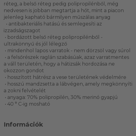
réteg, a belső réteg pedig polipropilénből, még
nedvesen is jobban megtartja a hőt, mint a piacon
jelenleg kapható bármilyen műszálas anyag
• antibakteriális hatású és semlegesíti az
izzadságszagot
• bordázott belső réteg polipropilénből -
ultrakönnyű és jól lélegző
• mindenhol lapos varratok - nem dörzsöl vagy súrol
• a felsőrészek raglán szabásúak, azaz varratmentes
a váll területén, hogy a hátizsák hordozása ne
okozzon gondot
• hosszított hátrész a vese területének védelmére
• hosszú mandzsetta a lábvégen, amely megkönnyíti
a zokni felvételét
• anyaga: 70% polipropilén, 30% merinó gyapjú
• 40 ° C-ig mosható
Információk