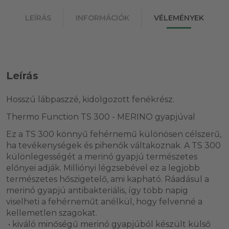
LEÍRÁS
INFORMÁCIÓK
VÉLEMÉNYEK
Leírás
Hosszú lábpaszzé, kidolgozott fenékrész.
Thermo Function TS 300 - MERINO gyapjúval
Ez a TS 300 könnyű fehérnemű különösen célszerű,
ha tevékenységek és pihenők váltakoznak. A TS 300
különlegességét a merinó gyapjú természetes
előnyei adják. Milliónyi légzsebével ez a legjobb
természetes hőszigetelő, ami kapható. Ráadásul a
merinó gyapjú antibakteriális, így több napig
viselheti a fehérneműt anélkül, hogy felvenné a
kellemetlen szagokat.
• kiváló minőségű merinó gyapjúból készült külső