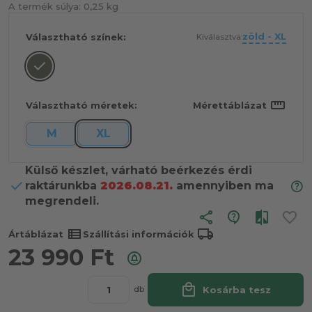
A termék súlya:
0,25 kg
zöld - XL
Választható színek:
Kiválasztva:
straighten
Választható méretek:
Mérettáblázat
M
XL
Külső készlet, várható beérkezés érdi
raktárunkba
2026.08.21.
amennyiben ma
megrendeli.
share
view_list
local_shipping
Ártáblázat
Szállítási információk
23 990
Ft
local_mall
Kosárba tesz
db