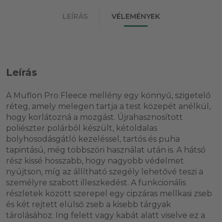
LEÍRÁS
VÉLEMÉNYEK
Leírás
A Muflon Pro Fleece mellény egy könnyű, szigetelő
réteg, amely melegen tartja a test közepét anélkül,
hogy korlátozná a mozgást. Újrahasznosított
poliészter polárból készült, kétoldalas
bolyhosodásgátló kezeléssel, tartós és puha
tapintású, még többszöri használat után is. A hátsó
rész kissé hosszabb, hogy nagyobb védelmet
nyújtson, míg az állítható szegély lehetővé teszi a
személyre szabott illeszkedést. A funkcionális
részletek között szerepel egy cipzáras mellkasi zseb
és két rejtett elülső zseb a kisebb tárgyak
tárolásához. Ing felett vagy kabát alatt viselve ez a