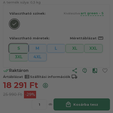
A termék súlya:
0,5 kg
art green - S
Választható színek:
Kiválasztva:
straighten
Választható méretek:
Mérettáblázat
S
M
L
XL
XXL
3XL
4XL
share
Raktáron
view_list
local_shipping
Ártáblázat
Szállítási információk
18 291
Ft
25 990
Ft
-29%
local_mall
Kosárba tesz
db