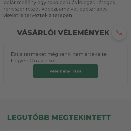
polár mellény egy sokoldalú és lélegző réteges
rendszer részét képezi, amelyet egésznapos
viseletre terveztek a terepen
VÁSÁRLÓI VÉLEMÉNYEK
call
Ezt a terméket még senki nem értékelte.
Legyen Ön az első!
Vélemény írása
LEGUTÓBB MEGTEKINTETT