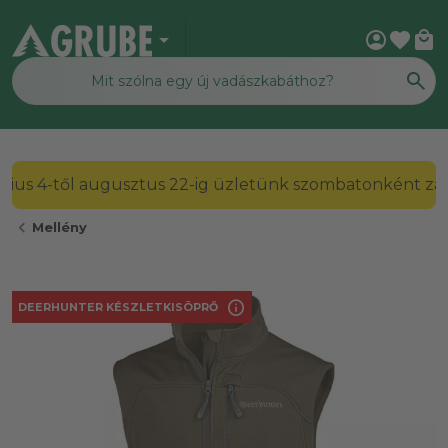
arrow_drop_down
account_circle
favorite
local_mall
2026. július 4-től augusztus 22-ig üzletünk szombato
chevron_left
Mellény
info
DEERHUNTER KÉSZLETKISÖPRŐ