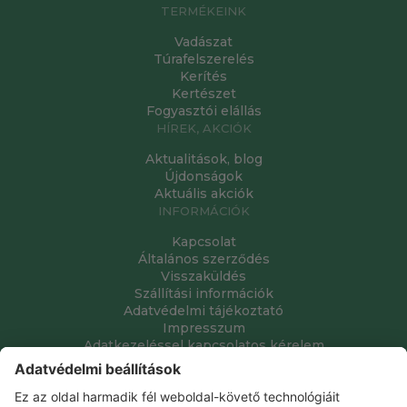
TERMÉKEINK
Vadászat
Túrafelszerelés
Kerítés
Kertészet
Fogyasztói elállás
HÍREK, AKCIÓK
Aktualitások, blog
Újdonságok
Aktuális akciók
INFORMÁCIÓK
Kapcsolat
Általános szerződés
Visszaküldés
Szállítási információk
Adatvédelmi tájékoztató
Impresszum
Adatkezeléssel kapcsolatos kérelem