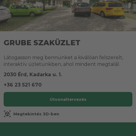
GRUBE SZAKÜZLET
Látogasson meg bennünket a kiválóan felszerelt,
interaktív üzletünkben, ahol mindent megtalál.
2030 Érd, Kadarka u. 1.
+36 23 521 670
Útvonaltervezés
view_in_ar
Megtekintés 3D-ben