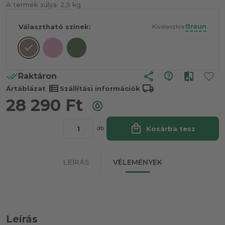
A termék súlya:
2,5 kg
Braun
Választható színek:
Kiválasztva:
share
Raktáron
view_list
local_shipping
Ártáblázat
Szállítási információk
28 290
Ft
local_mall
Kosárba tesz
db
LEÍRÁS
VÉLEMÉNYEK
Leírás