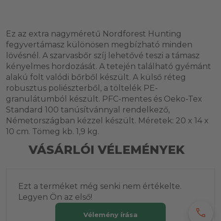
Ez az extra nagyméretű Nordforest Hunting
fegyvertámasz különösen megbízható minden
lövésnél. A szarvasbőr szíj lehetővé teszi a támasz
kényelmes hordozását. A tetején található gyémánt
alakú folt valódi bőrből készült. A külső réteg
robusztus poliészterből, a töltelék PE-
granulátumból készült. PFC-mentes és Oeko-Tex
Standard 100 tanúsítvánnyal rendelkező,
Németországban kézzel készült. Méretek: 20 x 14 x
10 cm. Tömeg kb. 1,9 kg.
VÁSÁRLÓI VÉLEMÉNYEK
Ezt a terméket még senki nem értékelte.
Legyen Ön az első!
call
Vélemény írása