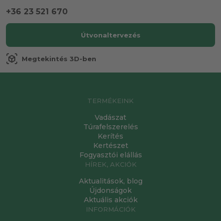
+36 23 521 670
Útvonaltervezés
view_in_ar
Megtekintés 3D-ben
TERMÉKEINK
Vadászat
Túrafelszerelés
Kerítés
Kertészet
Fogyasztói elállás
HÍREK, AKCIÓK
Aktualitások, blog
Újdonságok
Aktuális akciók
INFORMÁCIÓK