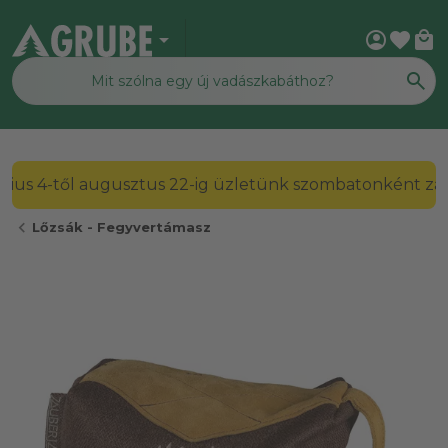
arrow_drop_down
account_circle
favorite
local_mall
2026. július 4-től augusztus 22-ig üzletünk szombato
chevron_left
Lőzsák - Fegyvertámasz