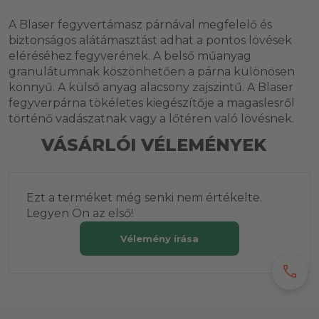
A Blaser fegyvertámasz párnával megfelelő és
biztonságos alátámasztást adhat a pontos lövések
eléréséhez fegyverének. A belső műanyag
granulátumnak köszönhetően a párna különösen
könnyű. A külső anyag alacsony zajszintű. A Blaser
fegyverpárna tökéletes kiegészítője a magaslesről
történő vadászatnak vagy a lőtéren való lövésnek.
VÁSÁRLÓI VÉLEMÉNYEK
Ezt a terméket még senki nem értékelte.
Legyen Ön az első!
Vélemény írása
call