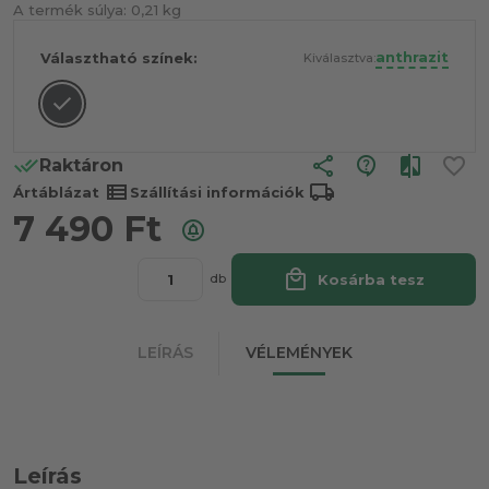
A termék súlya:
0,21 kg
anthrazit
Választható színek:
Kiválasztva:
share
Raktáron
view_list
local_shipping
Ártáblázat
Szállítási információk
7 490
Ft
local_mall
Kosárba tesz
db
LEÍRÁS
VÉLEMÉNYEK
Leírás