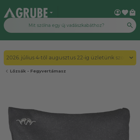
arrow_drop_down
account_circle
favorite
local_mall
2026. július 4-től augusztus 22-ig üzletünk szombato
chevron_left
Lőzsák - Fegyvertámasz