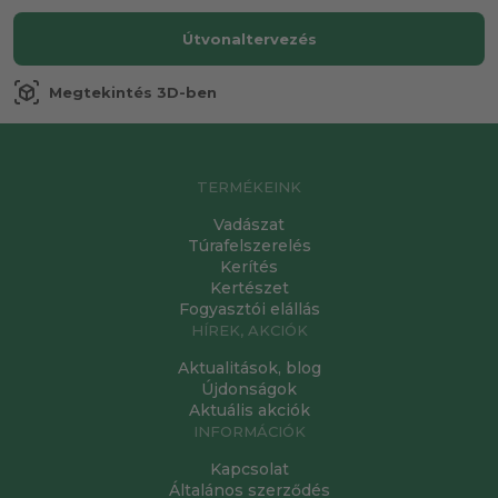
Útvonaltervezés
view_in_ar
Megtekintés 3D-ben
TERMÉKEINK
Vadászat
Túrafelszerelés
Kerítés
Kertészet
Fogyasztói elállás
HÍREK, AKCIÓK
Aktualitások, blog
Újdonságok
Aktuális akciók
INFORMÁCIÓK
Kapcsolat
Általános szerződés