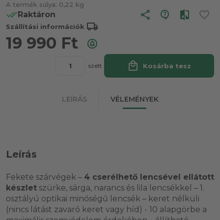
A termék súlya:
0,22 kg
share
Raktáron
local_shipping
Szállítási információk
19 990
Ft
local_mall
Kosárba tesz
szett
LEÍRÁS
VÉLEMÉNYEK
Leírás
Fekete szárvégek –
4 cserélhető lencsével ellátott
készlet
szürke, sárga, narancs és lila lencsékkel – 1.
osztályú optikai minőségű lencsék – keret nélküli
(nincs látást zavaró keret vagy híd) - 10 alapgörbe a