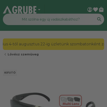
arrow_drop_down
account_circle
favorite
local_mall
2026. július 4-től augusztus 22-ig üzletünk szombato
chevron_left
Lövész szemüveg
KIFUTÓ