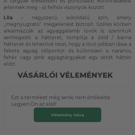
A tárgyak élesebben és pontosabb körvonalakkal
jelennek meg – jó felhős viszonyok között.
Lila
– nagyszerű, sokoldalú szín, amely
„megnyugtató” megjelenést biztosít. Széles körben
alkalmazzák az agyaggalamb lövök is; szerintük
semlegesíti a hátteret, tompítja a zöld / barna
hátteret és lehetővé teszi, hogy a lövő jobban lássa a
fekete agyag célpontot és különösen a narancs,
fehér vagy pink agyagtárgyakat egy sötét háttér
előtt.
VÁSÁRLÓI VÉLEMÉNYEK
Ezt a terméket még senki nem értékelte.
Legyen Ön az első!
Vélemény írása