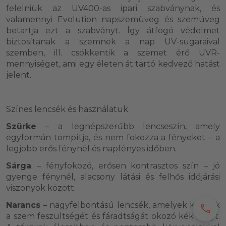
felelniük az UV400-as ipari szabványnak, és
valamennyi Evolution napszemüveg és szemüveg
betartja ezt a szabványt. Így átfogó védelmet
biztosítanak a szemnek a nap UV-sugaraival
szemben, ill. csökkentik a szemet érő UVR-
mennyiséget, ami egy életen át tartó kedvező hatást
jelent.
Színes lencsék és használatuk
Szürke
– a legnépszerűbb lencseszín, amely
egyformán tompítja, és nem fokozza a fényeket – a
legjobb erős fénynél és napfényes időben.
Sárga
– fényfokozó, erősen kontrasztos szín – jó
gyenge fénynél, alacsony látási és felhős időjárási
viszonyok között.
Narancs
– nagyfelbontású lencsék, amelyek kiszűrik
call
a szem feszültségét és fáradtságát okozó kék fényt.