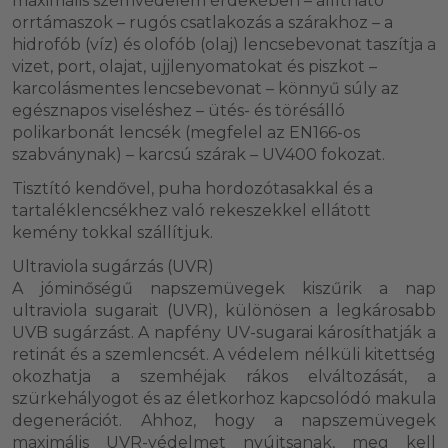
maximális szemvédelem érdekében – állítható
orrtámaszok – rugós csatlakozás a szárakhoz – a
hidrofób (víz) és olofób (olaj) lencsebevonat taszítja a
vizet, port, olajat, ujjlenyomatokat és piszkot –
karcolásmentes lencsebevonat – könnyű súly az
egésznapos viseléshez – ütés- és törésálló
polikarbonát lencsék (megfelel az EN166-os
szabványnak) – karcsú szárak – UV400 fokozat.
Tisztító kendővel, puha hordozótasakkal és a
tartaléklencsékhez való rekeszekkel ellátott
kemény tokkal szállítjuk.
Ultraviola sugárzás (UVR)
A jóminőségű napszemüvegek kiszűrik a nap
ultraviola sugarait (UVR), különösen a legkárosabb
UVB sugárzást. A napfény UV-sugarai károsíthatják a
retinát és a szemlencsét. A védelem nélküli kitettség
okozhatja a szemhéjak rákos elváltozását, a
szürkehályogot és az életkorhoz kapcsolódó makula
degenerációt. Ahhoz, hogy a napszemüvegek
maximális UVR-védelmet nyújtsanak, meg kell