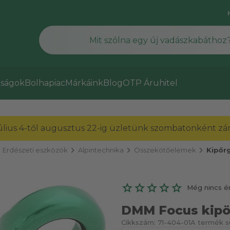
ságok
Bolhapiac
Márkáink
Blog
OTP Áruhitel
július 4-től augusztus 22-ig üzletünk szombatonként zárv
ight
chevron_right
chevron_right
chevron_right
Erdészeti eszközök
Alpintechnika
Összekötőelemek
Kipőr
Még nincs é
DMM Focus kipör
Cikkszám:
71-404-01
A termék sú