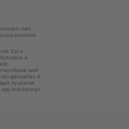
innovatív mini
yozza a kötelek
sít. Ezt a
iztosítva. A
rát.
textilbarát sekli
náló igényeihez. A
ágot nyújtanak.
t egy erős kipörgő