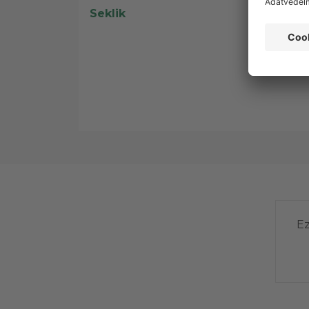
Seklik
Ez