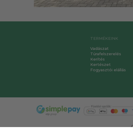
TERMÉKEINK
Vadászat
Túrafelszerelés
Kerítés
Kertészet
Fogyasztói elállás
T