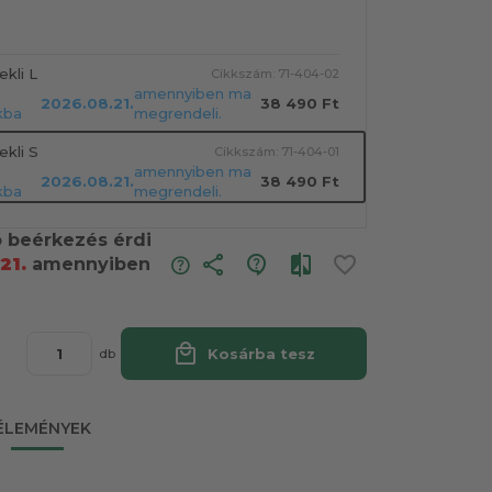
kli L
Cikkszám: 71-404-02
amennyiben ma
2026.08.21.
38 490 Ft
kba
megrendeli.
kli S
Cikkszám: 71-404-01
amennyiben ma
2026.08.21.
38 490 Ft
kba
megrendeli.
ó beérkezés érdi
share
21.
amennyiben
local_mall
Kosárba tesz
db
ÉLEMÉNYEK