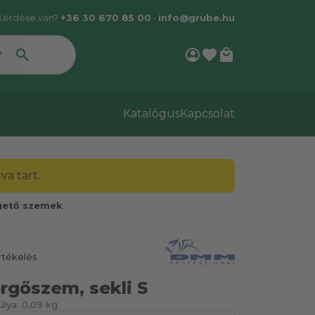
Kérdése van?
+36 30 670 85 00
•
info@grube.hu
account_circle
favorite
local_mall
Katalógus
Kapcsolat
a tart.
gető szemek
rtékelés
gőszem, sekli S
lya:
0,09 kg