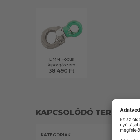
DMM Focus
kipörgőszem
38 490 Ft
KAPCSOLÓDÓ TERMÉKEK
KATEGÓRIÁK