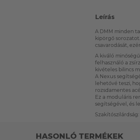
Leírás
A DMM minden tapa
kipörgő sorozatot
csavarodását, ezé
A kiváló minőségű
felhasználó a zsí
kivételes bilincs 
A Nexus segítségév
lehetővé teszi, h
rozsdamentes acél
Ez a moduláris re
segítségével, és l
Szakítószilárdság:
HASONLÓ TERMÉKEK