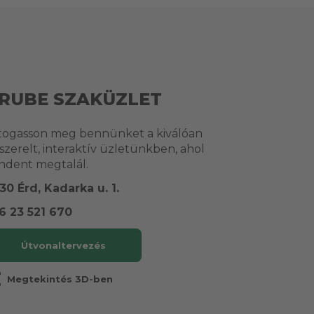
RUBE SZAKÜZLET
togasson meg bennünket a kiválóan
lszerelt, interaktív üzletünkben, ahol
ndent megtalál.
30 Érd, Kadarka u. 1.
6 23 521 670
Útvonaltervezés
r
Megtekintés 3D-ben