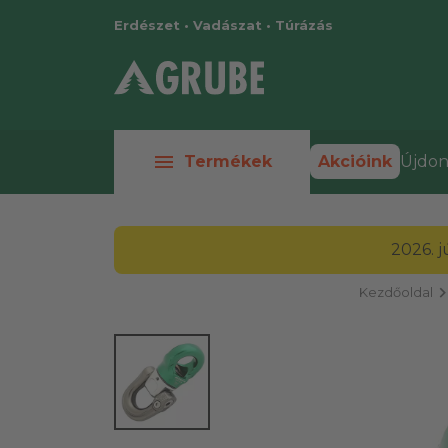
Erdészet • Vadászat • Túrázás
menu
Termékek
Akcióink
Újdon
2026. 
chevron_r
Kezdőoldal