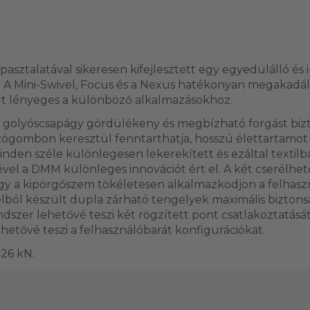
sztalatával sikeresen kifejlesztett egy egyedülálló és 
. A Mini-Swivel, Focus és a Nexus hatékonyan megakadál
rt lényeges a különböző alkalmazásokhoz.
 golyóscsapágy gördülékeny és megbízható forgást bizto
rzógombon keresztül fenntarthatja, hosszú élettartamot b
minden széle különlegesen lekerekített és ezáltal textilba
el a DMM különleges innovációt ért el. A két cserélhető 
ogy a kipörgőszem tökéletesen alkalmazkodjon a felhasz
ból készült dupla zárható tengelyek maximális biztons
ndszer lehetővé teszi két rögzített pont csatlakoztatásá
ehetővé teszi a felhasználóbarát konfigurációkat.
 26 kN.