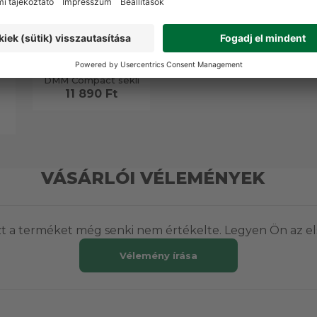
DMM Compact sekli
11 890 Ft
VÁSÁRLÓI VÉLEMÉNYEK
t a terméket még senki nem értékelte. Legyen Ön az el
Vélemény írása