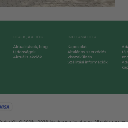
HÍREK, AKCIÓK
INFORMÁCIÓK
Aktualitások, blog
Kapcsolat
Ad
Újdonságok
Általános szerződés
táj
Aktuális akciók
Visszaküldés
Im
Szállítási információk
Ad
ka
Grube Kft. © 2009 - 2026. Minden jog fenntartva. All rights reserved
ervezte és készítette:
Vision-Software, az Octopus 8 ERP forgalmazój