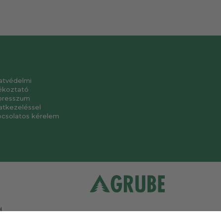
atvédelmi
ékoztató
presszum
atkezeléssel
pcsolatos kérelem
.
a
.