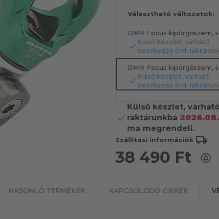
Választható változatok:
DMM Focus kipörgőszem, se
Külső készlet, várható
beérkezés érdi raktárun
DMM Focus kipörgőszem, se
Külső készlet, várható
beérkezés érdi raktárun
Külső készlet, várhat
raktárunkba
2026.08.
ma megrendeli.
local_shipping
Szállítási információk
38 490
Ft
HASONLÓ TERMÉKEK
KAPCSOLÓDÓ CIKKEK
V