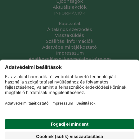
Újdonságok
Aktuális akciók
INFORMÁCIÓK
Kapcsolat
Általános szerződés
Visszaküldés
Szállítási információk
Adatvédelmi tájékoztató
Impresszum
Adatkezeléssel kapcsolatos kérelem
Grube Kft. © 2009 - 2026. Minden jog fenntartva. All rights
reserved.