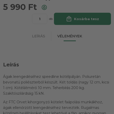
5 990
Ft
local_mall
Kosárba tesz
db
LEÍRÁS
VÉLEMÉNYEK
Leírás
Ágak leengedéséhez speedline kötélpályán. Poliuretán
bevonatú poliészterből készült. Két toldás (nagy 12 cm, kicsi
1 cm). Kötélátmérő 10 mm. Teherbírás 200 kg.
Szakítószilárdság 15 kN.
Az FTC Orvet kihorgonyzó kötelet faápolási munkákhoz,
ágak ellenőrzött leengedéséhez tervezték. Rugalmas
kötélzeti beállításokat tesz lehetővé a fán, amikor gyorsan