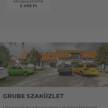
kihorgonyzó kötél
5 490 Ft
GRUBE SZAKÜZLET
Látogasson meg bennünket a kiválóan felszerelt,