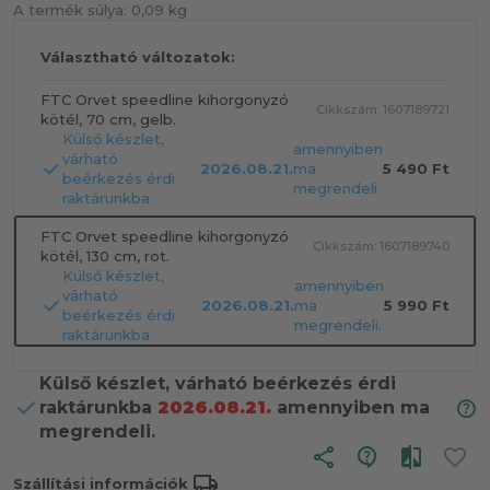
A termék súlya:
0,09 kg
Választható változatok:
FTC Orvet speedline kihorgonyzó
Cikkszám: 1607189721
kötél, 70 cm, gelb.
Külső készlet,
amennyiben
várható
2026.08.21.
ma
5 490 Ft
beérkezés érdi
megrendeli.
raktárunkba
FTC Orvet speedline kihorgonyzó
Cikkszám: 1607189740
kötél, 130 cm, rot.
Külső készlet,
amennyiben
várható
2026.08.21.
ma
5 990 Ft
beérkezés érdi
megrendeli.
raktárunkba
Külső készlet, várható beérkezés érdi
raktárunkba
2026.08.21.
amennyiben ma
megrendeli.
share
local_shipping
Szállítási információk