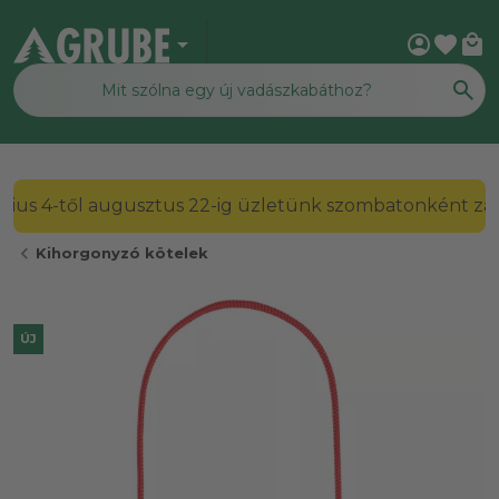
arrow_drop_down
account_circle
favorite
local_mall
2026. július 4-től augusztus 22-ig üzletünk szombato
chevron_left
Kihorgonyzó kötelek
ÚJ