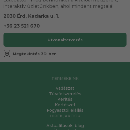
interaktív üzletünkben, ahol mindent megtalál.
2030 Érd, Kadarka u. 1.
+36 23 521 670
Útvonaltervezés
view_in_ar
Megtekintés 3D-ben
TERMÉKEINK
Vadászat
Túrafelszerelés
Kerítés
Kertészet
Fogyasztói elállás
HÍREK, AKCIÓK
Aktualitások, blog