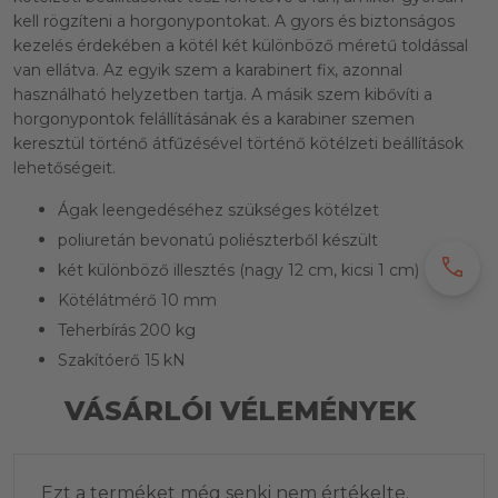
kell rögzíteni a horgonypontokat. A gyors és biztonságos
kezelés érdekében a kötél két különböző méretű toldással
van ellátva. Az egyik szem a karabinert fix, azonnal
használható helyzetben tartja. A másik szem kibővíti a
horgonypontok felállításának és a karabiner szemen
keresztül történő átfűzésével történő kötélzeti beállítások
lehetőségeit.
Ágak leengedéséhez szükséges kötélzet
poliuretán bevonatú poliészterből készült
call
két különböző illesztés (nagy 12 cm, kicsi 1 cm)
Kötélátmérő 10 mm
Teherbírás 200 kg
Szakítóerő 15 kN
VÁSÁRLÓI VÉLEMÉNYEK
Ezt a terméket még senki nem értékelte.