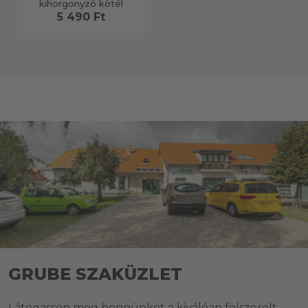
kihorgonyzó kötél
5 490 Ft
GRUBE SZAKÜZLET
Látogasson meg bennünket a kiválóan felszerelt,