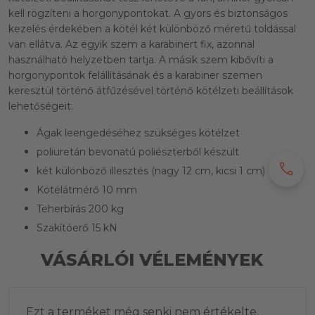
kell rögzíteni a horgonypontokat. A gyors és biztonságos
kezelés érdekében a kötél két különböző méretű toldással
van ellátva. Az egyik szem a karabinert fix, azonnal
használható helyzetben tartja. A másik szem kibővíti a
horgonypontok felállításának és a karabiner szemen
keresztül történő átfűzésével történő kötélzeti beállítások
lehetőségeit.
Ágak leengedéséhez szükséges kötélzet
poliuretán bevonatú poliészterből készült
call
két különböző illesztés (nagy 12 cm, kicsi 1 cm)
Kötélátmérő 10 mm
Teherbírás 200 kg
Szakítóerő 15 kN
VÁSÁRLÓI VÉLEMÉNYEK
Ezt a terméket még senki nem értékelte.