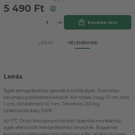
5 490
Ft
local_mall
Kosárba tesz
db
LEÍRÁS
VÉLEMÉNYEK
Leírás
Ágak leengedéséhez speedline kötélpályán. Poliuretán
bevonatú poliészterből készült. Két toldás (nagy 12 cm, kicsi
1 cm). Kötélátmérő 10 mm. Teherbírás 200 kg.
Szakítószilárdság 15 kN.
Az FTC Orvet kihorgonyzó kötelet faápolási munkákhoz,
ágak ellenőrzött leengedéséhez tervezték. Rugalmas
kötélzeti beállításokat tesz lehetővé a fán, amikor gyorsan