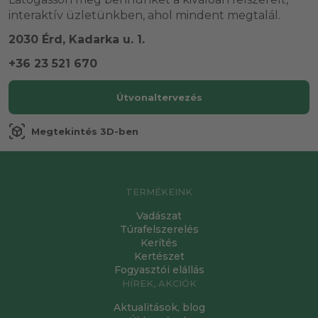
interaktív üzletünkben, ahol mindent megtalál.
2030 Érd, Kadarka u. 1.
+36 23 521 670
Útvonaltervezés
view_in_ar
Megtekintés 3D-ben
TERMÉKEINK
Vadászat
Túrafelszerelés
Kerítés
Kertészet
Fogyasztói elállás
HÍREK, AKCIÓK
Aktualitások, blog