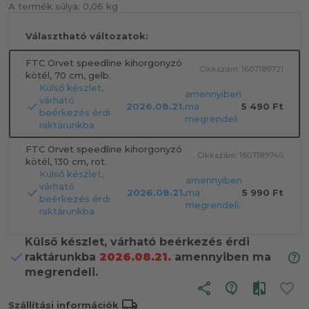
A termék súlya:
0,06 kg
Választható változatok:
FTC Orvet speedline kihorgonyzó
Cikkszám: 1607189721
kötél, 70 cm, gelb.
Külső készlet,
amennyiben
várható
2026.08.21.
ma
5 490 Ft
beérkezés érdi
megrendeli.
raktárunkba
FTC Orvet speedline kihorgonyzó
Cikkszám: 1607189740
kötél, 130 cm, rot.
Külső készlet,
amennyiben
várható
2026.08.21.
ma
5 990 Ft
beérkezés érdi
megrendeli.
raktárunkba
Külső készlet, várható beérkezés érdi
raktárunkba
2026.08.21.
amennyiben ma
megrendeli.
share
local_shipping
Szállítási információk