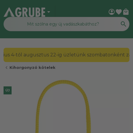
arrow_drop_down
account_circle
favorite
local_mall
2026. július 4-től augusztus 22-ig üzletünk szombato
chevron_left
Kihorgonyzó kötelek
ÚJ