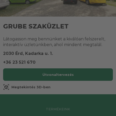
GRUBE SZAKÜZLET
Látogasson meg bennünket a kiválóan felszerelt,
interaktív üzletünkben, ahol mindent megtalál.
2030 Érd, Kadarka u. 1.
+36 23 521 670
Útvonaltervezés
view_in_ar
Megtekintés 3D-ben
TERMÉKEINK