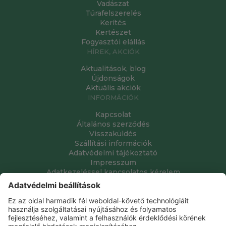
Vadászat
Túrafelszerelés
Kerítés
Kertészet
Fogyasztói elállás
HÍREK, AKCIÓK
Aktualitások, blog
Újdonságok
Aktuális akciók
INFORMÁCIÓK
Kapcsolat
Általános szerződés
Visszaküldés
Szállítási információk
Adatvédelmi tájékoztató
Impresszum
Adatkezeléssel kapcsolatos kérelem