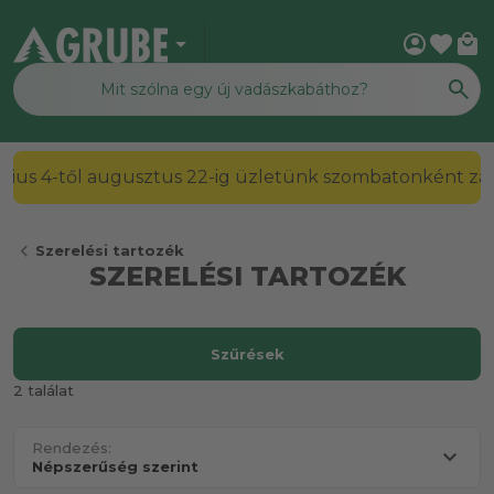
arrow_drop_down
account_circle
favorite
local_mall
július 4-től augusztus 22-ig üzletünk szombatonként zárv
chevron_left
Szerelési tartozék
SZERELÉSI TARTOZÉK
Szűrések
2 találat
Rendezés: