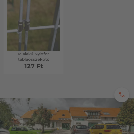
M alakú Nylofor
táblaösszekötő
127 Ft
call