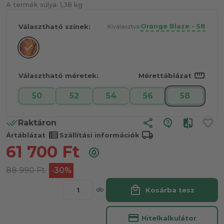
A termék súlya:
1,38 kg
Orange Blaze - 58
Választható színek:
Kiválasztva:
straighten
Választható méretek:
Mérettáblázat
50
52
54
56
58
share
Raktáron
view_list
local_shipping
Ártáblázat
Szállítási információk
61 700
Ft
88 990
Ft
-30%
local_mall
Kosárba tesz
db
credit_card
Hitelkalkulátor