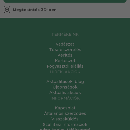
view_in_ar
Megtekintés 3D-ben
TERMÉKEINK
Vadászat
Túrafelszerelés
Kerítés
Kertészet
Fogyasztói elállás
HÍREK, AKCIÓK
Aktualitások, blog
Újdonságok
Aktuális akciók
INFORMÁCIÓK
Kapcsolat
Általános szerződés
Visszaküldés
Szállítási információk
Adatvédelmi tájékoztató