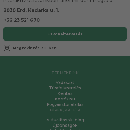
interaktív üzletünkben, ahol mindent megtalál.
2030 Érd, Kadarka u. 1.
+36 23 521 670
Útvonaltervezés
view_in_ar
Megtekintés 3D-ben
TERMÉKEINK
Vadászat
Túrafelszerelés
Kerítés
Kertészet
Fogyasztói elállás
HÍREK, AKCIÓK
Aktualitások, blog
Újdonságok