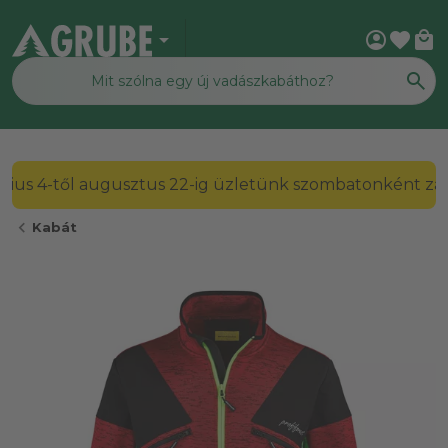
arrow_drop_down
account_circle
favorite
local_mall
2026. július 4-től augusztus 22-ig üzletünk szombato
chevron_left
Kabát