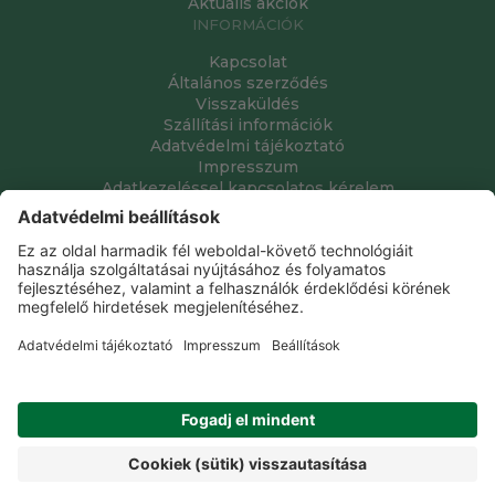
Aktuális akciók
INFORMÁCIÓK
Kapcsolat
Általános szerződés
Visszaküldés
Szállítási információk
Adatvédelmi tájékoztató
Impresszum
Adatkezeléssel kapcsolatos kérelem
Grube Kft. © 2009 - 2026. Minden jog fenntartva. All rights
reserved.
Tervezte és készítette:
Vision-Software, az Octopus 8 ERP