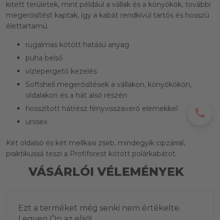
kitett területek, mint például a vállak és a könyökök, további
megerősítést kaptak, így a kabát rendkívül tartós és hosszú
élettartamú.
rugalmas kötött hatású anyag
puha belső
vízlepergető kezelés
Softshell megerősítések a vállakon, könyökökön,
oldalakon és a hát alsó részén
hosszított hátrész fényvisszaverő elemekkel
call
unisex
Két oldalsó és két mellkasi zseb, mindegyik cipzárral,
praktikussá teszi a Profiforest kötött polárkabátot.
VÁSÁRLÓI VÉLEMÉNYEK
Ezt a terméket még senki nem értékelte.
Legyen Ön az első!