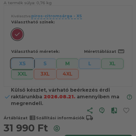
A termék súlya:
0,76 kg
piros-citromsárga - XS
Kiválasztva:
Választható színek:
straighten
Választható méretek:
Mérettáblázat
XS
S
M
L
XL
XXL
3XL
4XL
Külső készlet, várható beérkezés érdi
raktárunkba
2026.08.21.
amennyiben ma
megrendeli.
share
view_list
local_shipping
Ártáblázat
Szállítási információk
31 990
Ft