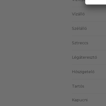
Vízálló
Szélálló
Sztreccs
Légáteresztő
Hőszigetelő
Tartós
Kapucni