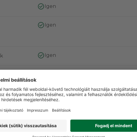
Igen
Igen
Igen
ok
rkabátok
Bélelt kabát
t
Őszi-téli
K
Karcsú
Igen