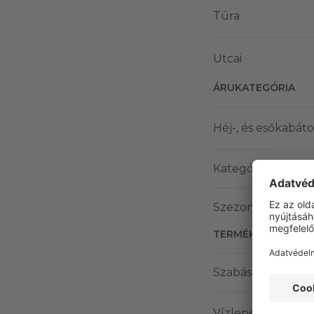
Túra
Utcai
ÁRUKATEGÓRIA
Héj-, és esőkabát
Kategória outdoo
Szezonális csopor
TERMÉK JELLEMZŐ
Szabás
Vízlepergető