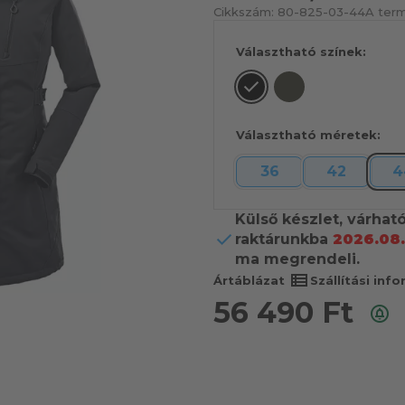
Cikkszám:
80-825-03-44
A term
Választható színek:
Választható méretek:
36
42
4
Külső készlet, várhat
raktárunkba
2026.08.
ma megrendeli.
view_list
Ártáblázat
Szállítási inf
56 490
Ft