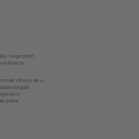
álló. Hegesztett
rvédővel és
emcsak stílusos, de a
ulajdonsággal
entgombos
lis parka