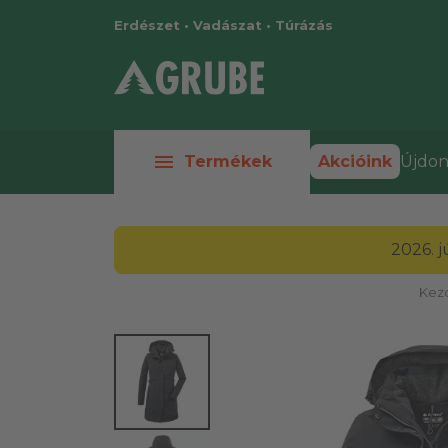
Erdészet • Vadászat • Túrázás
menu
Termékek
Akcióink
Újdon
2026. 
Kez