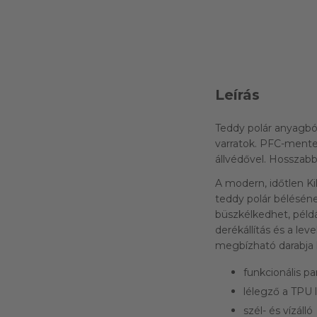
Leírás
Teddy polár anyagbó
varratok. PFC-mente
állvédővel. Hosszabb
A modern, időtlen Ki
teddy polár béléséne
büszkélkedhet, példá
derékállítás és a lev
megbízható darabja 
funkcionális pa
lélegző a TPU
szél- és vízálló