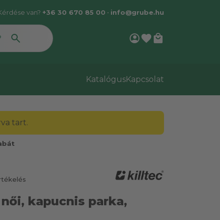
Kérdése van?
+36 30 670 85 00
•
info@grube.hu
account_circle
favorite
local_mall
Katalógus
Kapcsolat
a tart.
abát
rtékelés
 női, kapucnis parka,