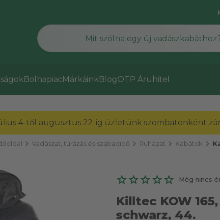
ságok
Bolhapiac
Márkáink
Blog
OTP Áruhitel
július 4-től augusztus 22-ig üzletünk szombatonként zárv
chevron_right
chevron_right
chevron_right
chevron_right
dőoldal
Vadászat, túrázás és szabadidő
Ruházat
Kabátok
K
Még nincs é
Killtec KOW 165,
schwarz, 44.