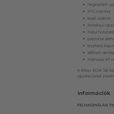
hegesztett var
PFC-mentes
kissé szabott
Kétirányú cipz
Hátul hosszab
patenttal állít
levehető kapucn
állítható derék
Háthossz 97 c
A Killtec KOW 165 fun
cipzáras belső zsebb
Információk
FELHASZNÁLÁSI T