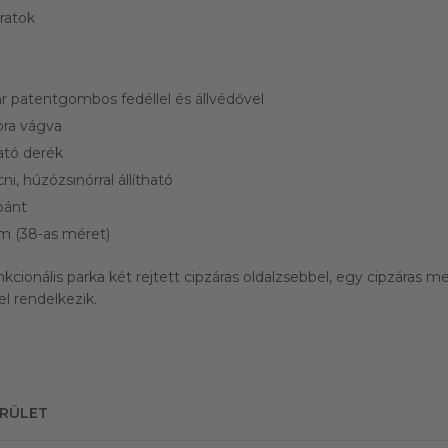
ratok
ár patentgombos fedéllel és állvédővel
bra vágva
ható derék
i, húzózsinórral állítható
pánt
m (38-as méret)
kcionális parka két rejtett cipzáras oldalzsebbel, egy cipzáras m
el rendelkezik.
ERÜLET