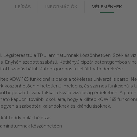
LEÍRÁS
INFORMÁCIÓK
VÉLEMÉNYEK
l. Légáteresztő a TPU laminátumnak köszönhetően. Szél- és víz
s. Enyhén szabott szabású. Kétirányú cipzár patentgombos viha
ított szabás hátul. Patentgombos füllel állítható derékrész.
lltec KOW 165 funkcionális parka a tökéletes univerzális darab. N
k köszönhetően hihetetlenül meleg is, és számos funkcionális t
ul hegesztett varratokkal a kiváló vízállóság érdekében. A pat
ehető kapucni további okok arra, hogy a Killtec KOW 165 funkcioná
legyen a szabadtéri kalandoknak és kirándulásoknak.
rkát teddy polár béléssel
 laminátumnak köszönhetően