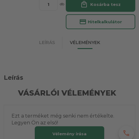
local_mall
Kosárba tesz
db
credit_card
Hitelkalkulátor
LEÍRÁS
VÉLEMÉNYEK
Leírás
VÁSÁRLÓI VÉLEMÉNYEK
Ezt a terméket még senki nem értékelte.
Legyen Ön az első!
call
Vélemény írása