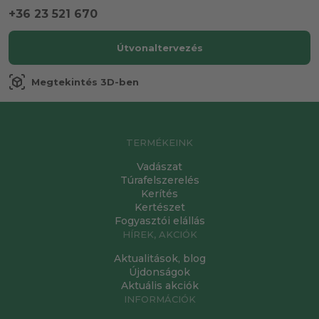
+36 23 521 670
Útvonaltervezés
view_in_ar
Megtekintés 3D-ben
TERMÉKEINK
Vadászat
Túrafelszerelés
Kerítés
Kertészet
Fogyasztói elállás
HÍREK, AKCIÓK
Aktualitások, blog
Újdonságok
Aktuális akciók
INFORMÁCIÓK