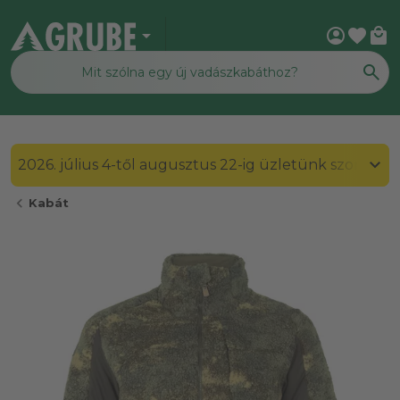
arrow_drop_down
account_circle
favorite
local_mall
2026. július 4-től augusztus 22-ig üzletünk szombato
chevron_left
Kabát