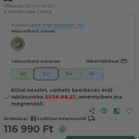
Cikkszám:
62-179-01-52
A termék súlya:
1,26 kg
Axis msp quantum - 52
Kiválasztva:
Választható színek:
straighten
Választható méretek:
Mérettáblázat
50
52
54
56
Külső készlet, várható beérkezés érdi
raktárunkba
2026.08.21.
amennyiben ma
megrendeli.
share
view_list
local_shipping
Ártáblázat
Szállítási információk
116 990
Ft