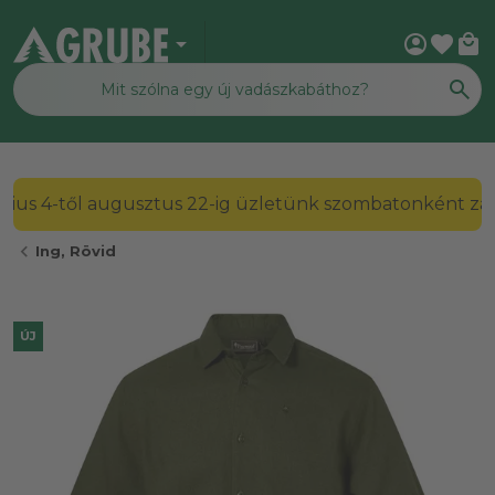
arrow_drop_down
account_circle
favorite
local_mall
2026. július 4-től augusztus 22-ig üzletünk szombato
chevron_left
Ing, Rövid
ÚJ