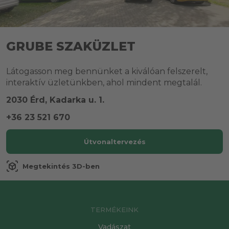
GRUBE SZAKÜZLET
Látogasson meg bennünket a kiválóan felszerelt,
interaktív üzletünkben, ahol mindent megtalál.
2030 Érd, Kadarka u. 1.
+36 23 521 670
Útvonaltervezés
view_in_ar
Megtekintés 3D-ben
TERMÉKEINK
Vadászat