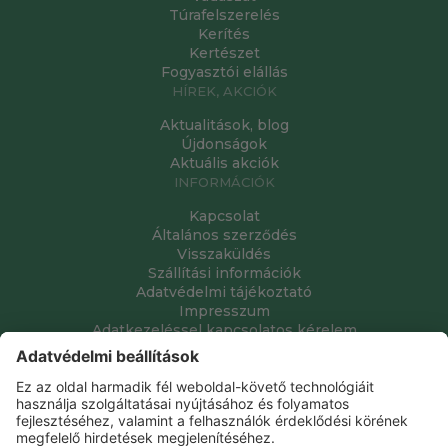
Túrafelszerelés
Kerítés
Kertészet
Fogyasztói elállás
HÍREK, AKCIÓK
Aktualitások, blog
Újdonságok
Aktuális akciók
INFORMÁCIÓK
Kapcsolat
Általános szerződés
Visszaküldés
Szállítási információk
Adatvédelmi tájékoztató
Impresszum
Adatkezeléssel kapcsolatos kérelem