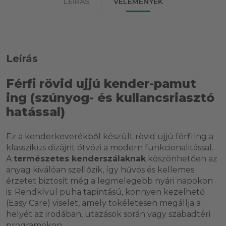
LEÍRÁS
VÉLEMÉNYEK
Leírás
Férfi rövid ujjú kender-pamut
ing (szúnyog- és kullancsriasztó
hatással)
Ez a kenderkeverékből készült rövid ujjú férfi ing a
klasszikus dizájnt ötvözi a modern funkcionalitással.
A
természetes kenderszálaknak
köszönhetően az
anyag kiválóan szellőzik, így hűvös és kellemes
érzetet biztosít még a legmelegebb nyári napokon
is. Rendkívül puha tapintású, könnyen kezelhető
(Easy Care) viselet, amely tökéletesen megállja a
helyét az irodában, utazások során vagy szabadtéri
programokon.