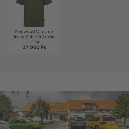
Pinewood Värnamo
InsectSafe férfi rövid
ujjú ing
27 900 Ft