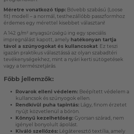
Méretre vonatkozó tipp:
Bővebb szabású (Loose
fit) modell – a normál, testhezállóbb passzformhoz
érdemes egy mérettel kisebbet választani!
A 142 g/m² anyagsűrűségű ing egy speciális
impregnálást kapott, amely
hatékonyan tartja
távol a szúnyogokat és kullancsokat
. Ez teszi
igazán praktikus választássá az olyan szabadtéri
tevékenységekhez, mint a nyári kerti sütögetések
vagy a természetjárás.
Főbb jellemzők:
Rovarok elleni védelem:
Beépített védelem a
kullancsok és szúnyogok ellen.
Rendkívül puha tapintás:
Lágy, finom érzetet
nyújt közvetlenül a bőrön.
Könnyű kezelhetőség:
Gyorsan szárad, nem
igényel bonyolult ápolást.
Kiváló szellőzés:
Légáteresztő textília, amely