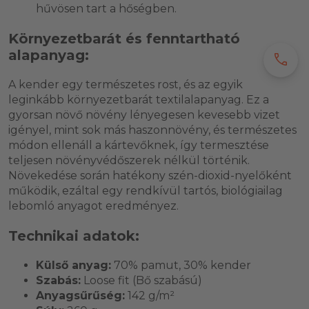
hűvösen tart a hőségben.
Környezetbarát és fenntartható
alapanyag:
call
A kender egy természetes rost, és az egyik
leginkább környezetbarát textilalapanyag. Ez a
gyorsan növő növény lényegesen kevesebb vizet
igényel, mint sok más haszonnövény, és természetes
módon ellenáll a kártevőknek, így termesztése
teljesen növényvédőszerek nélkül történik.
Növekedése során hatékony szén-dioxid-nyelőként
működik, ezáltal egy rendkívül tartós, biológiailag
lebomló anyagot eredményez.
Technikai adatok:
Külső anyag:
70% pamut, 30% kender
Szabás:
Loose fit (Bő szabású)
Anyagsűrűség:
142 g/m²