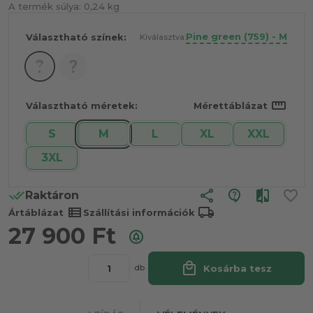
A termék súlya:
0,24 kg
Pine green (759) - M
Választható színek:
Kiválasztva:
straighten
Választható méretek:
Mérettáblázat
S
M
L
XL
XXL
3XL
share
Raktáron
view_list
local_shipping
Ártáblázat
Szállítási információk
27 900
Ft
local_mall
Kosárba tesz
db