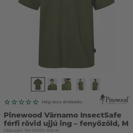
Még nincs értékelés
Pinewood Värnamo InsectSafe
férfi rövid ujjú ing – fenyőzöld, M
Cikkszám:
90-P5373-759-M