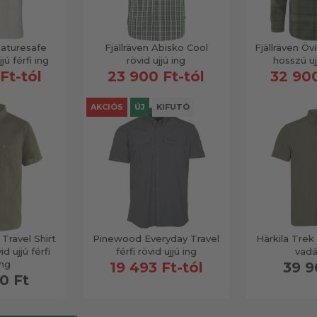
aturesafe
Fjällräven Abisko Cool
Fjällräven Övi
jú férfi ing
rövid ujjú ing
hosszú ujj
Ft-tól
23 900 Ft-tól
32 900
AKCIÓS
ÚJ
KIFUTÓ
 Travel Shirt
Pinewood Everyday Travel
Härkila Trek f
id ujjú férfi
férfi rövid ujjú ing
vadá
ing
19 493 Ft-tól
39 9
0 Ft