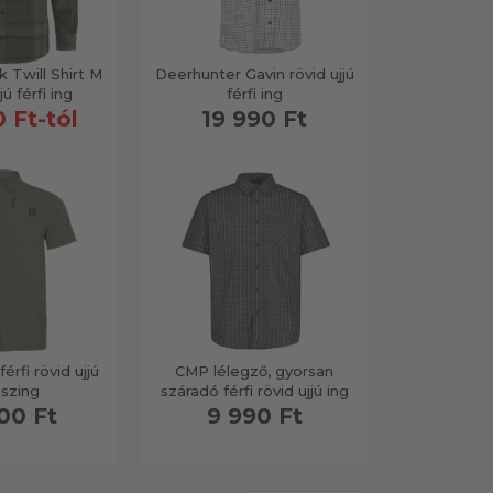
k Twill Shirt M
Deerhunter Gavin rövid ujjú
ú férfi ing
férfi ing
 Ft-tól
19 990 Ft
érfi rövid ujjú
CMP lélegző, gyorsan
szing
száradó férfi rövid ujjú ing
00 Ft
9 990 Ft