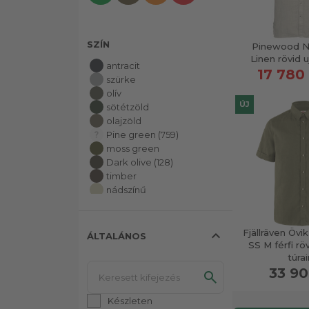
SZÍN
Pinewood N
Linen rövid uj
antracit
17 780 
szürke
olív
ÚJ
sötétzöld
olajzöld
Pine green (759)
moss green
Dark olive (128)
timber
nádszínű
Green
grape leaf
Collegiate Navy
Fjällräven Övik
expand_less
ÁLTALÁNOS
SS M férfi röv
trachten zöld
túra
közép piros
33 90
mittelblau
Ash Grey
Laurel Green-Chalk
Készleten