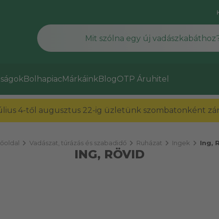
ságok
Bolhapiac
Márkáink
Blog
OTP Áruhitel
július 4-től augusztus 22-ig üzletünk szombatonként zárv
chevron_right
chevron_right
chevron_right
chevron_right
őoldal
Vadászat, túrázás és szabadidő
Ruházat
Ingek
Ing, 
ING, RÖVID