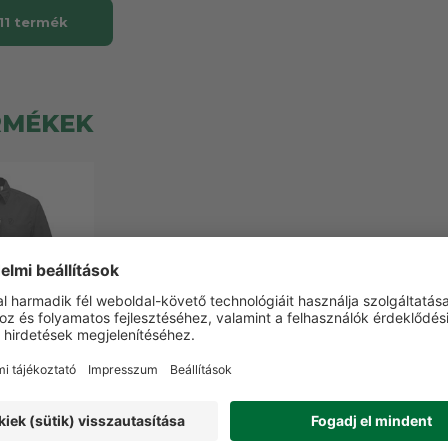
11 termék
RMÉKEK
bisko Hike
fi rövid ujjú
ing
0 Ft
0 Ft