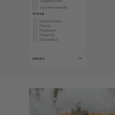
Légáteresztő
Gyorsan száradó
Anyag
Kevert szálas
Pamut
Poliészter
Poliamid
Szintetikus
expand_more
ANYAG