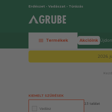
Erdészet • Vadászat • Túrázás
menu
Termékek
Akcióink
Újdon
2026. 
Kezd
KIEMELT SZŰRÉSEK
23 találat
Vadász