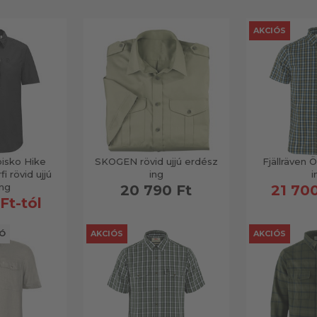
AKCIÓS
bisko Hike
SKOGEN rövid ujjú erdész
Fjällräven Ö
fi rövid ujjú
ing
i
ing
20 790 Ft
21 700
Ft-tól
TÓ
AKCIÓS
AKCIÓS