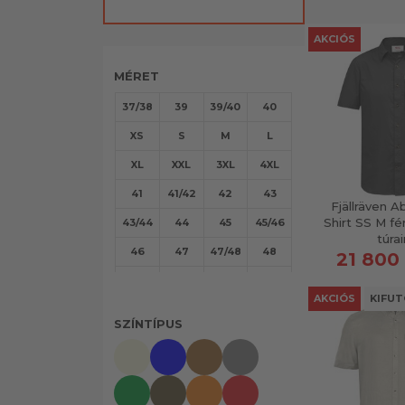
AKCIÓS
MÉRET
37/38
39
39/40
40
XS
S
M
L
XL
XXL
3XL
4XL
41
41/42
42
43
Fjällräven A
Shirt SS M fér
43/44
44
45
45/46
túra
46
47
47/48
48
21 800 
49/50
50
52
54
AKCIÓS
KIFU
56
58
SZÍNTÍPUS