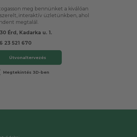
togasson meg bennünket a kiválóan
lszerelt, interaktív üzletünkben, ahol
ndent megtalál.
30 Érd, Kadarka u. 1.
6 23 521 670
Útvonaltervezés
r
Megtekintés 3D-ben