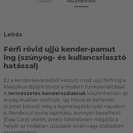
LEÍRÁS
VÉLEMÉNYEK
Leírás
Férfi rövid ujjú kender-pamut
ing (szúnyog- és kullancsriasztó
hatással)
Ez a kenderkeverékből készült rövid ujjú férfi ing a
klasszikus dizájnt ötvözi a modern funkcionalitással.
A
természetes kenderszálaknak
köszönhetően az
anyag kiválóan szellőzik, így hűvös és kellemes
érzetet biztosít még a legmelegebb nyári napokon
is. Rendkívül puha tapintású, könnyen kezelhető
(Easy Care) viselet, amely tökéletesen megállja a
helyét az irodában, utazások során vagy szabadtéri
programokon.