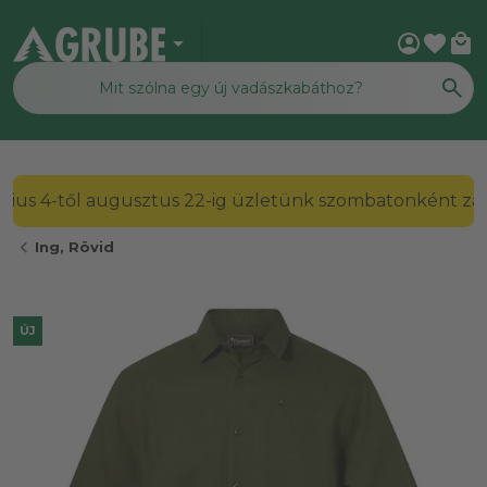
arrow_drop_down
account_circle
favorite
local_mall
2026. július 4-től augusztus 22-ig üzletünk szombato
chevron_left
Ing, Rövid
ÚJ