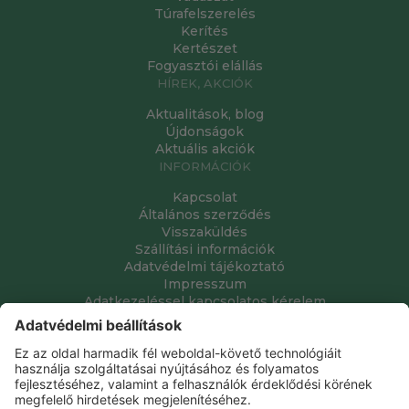
Túrafelszerelés
Kerítés
Kertészet
Fogyasztói elállás
HÍREK, AKCIÓK
Aktualitások, blog
Újdonságok
Aktuális akciók
INFORMÁCIÓK
Kapcsolat
Általános szerződés
Visszaküldés
Szállítási információk
Adatvédelmi tájékoztató
Impresszum
Adatkezeléssel kapcsolatos kérelem