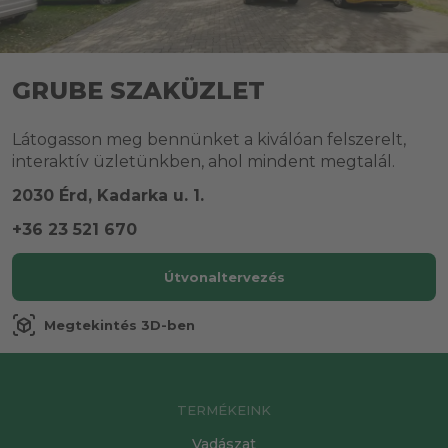
GRUBE SZAKÜZLET
Látogasson meg bennünket a kiválóan felszerelt,
interaktív üzletünkben, ahol mindent megtalál.
2030 Érd, Kadarka u. 1.
+36 23 521 670
Útvonaltervezés
view_in_ar
Megtekintés 3D-ben
TERMÉKEINK
Vadászat