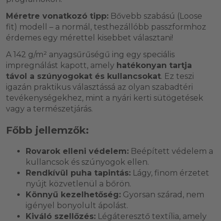
Méretre vonatkozó tipp:
Bővebb szabású (Loose
fit) modell – a normál, testhezállóbb passzformhoz
érdemes egy mérettel kisebbet választani!
A 142 g/m² anyagsűrűségű ing egy speciális
impregnálást kapott, amely
hatékonyan tartja
távol a szúnyogokat és kullancsokat
. Ez teszi
igazán praktikus választássá az olyan szabadtéri
tevékenységekhez, mint a nyári kerti sütögetések
vagy a természetjárás.
Főbb jellemzők:
Rovarok elleni védelem:
Beépített védelem a
kullancsok és szúnyogok ellen.
Rendkívül puha tapintás:
Lágy, finom érzetet
nyújt közvetlenül a bőrön.
Könnyű kezelhetőség:
Gyorsan szárad, nem
igényel bonyolult ápolást.
Kiváló szellőzés:
Légáteresztő textília, amely