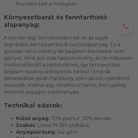
hűvösen tart a hőségben.
Környezetbarát és fenntartható
alapanyag:
call
A kender egy természetes rost, és az egyik
leginkább környezetbarát textilalapanyag. Ez a
gyorsan növő növény lényegesen kevesebb vizet
igényel, mint sok más haszonnövény, és természetes
módon ellenáll a kártevőknek, így termesztése
teljesen növényvédőszerek nélkül történik.
Növekedése során hatékony szén-dioxid-nyelőként
működik, ezáltal egy rendkívül tartós, biológiailag
lebomló anyagot eredményez.
Technikai adatok:
Külső anyag:
70% pamut, 30% kender
Szabás:
Loose fit (Bő szabású)
Anyagsűrűség:
142 g/m²