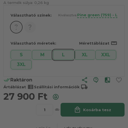
A termék súlya:
0,26 kg
Pine green (759) - L
Választható színek:
Kiválasztva:
straighten
Választható méretek:
Mérettáblázat
S
M
L
XL
XXL
3XL
share
Raktáron
view_list
local_shipping
Ártáblázat
Szállítási információk
27 900
Ft
local_mall
Kosárba tesz
db