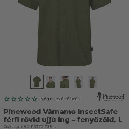
Még nincs értékelés
Pinewood Värnamo InsectSafe
férfi rövid ujjú ing – fenyőzöld, L
Cikkszám:
90-P5373-759-L