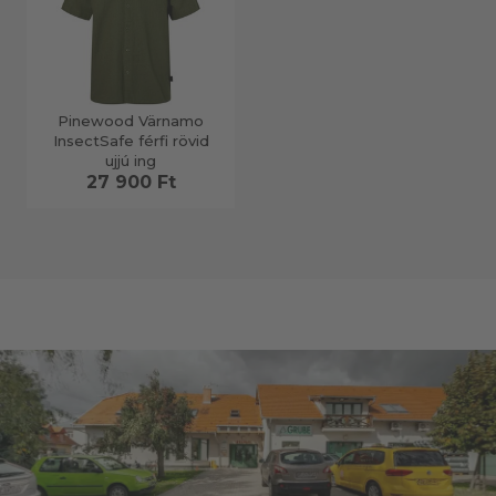
Pinewood Värnamo
InsectSafe férfi rövid
ujjú ing
27 900 Ft