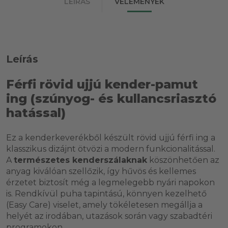
LEÍRÁS
VÉLEMÉNYEK
Leírás
Férfi rövid ujjú kender-pamut
ing (szúnyog- és kullancsriasztó
hatással)
Ez a kenderkeverékből készült rövid ujjú férfi ing a
klasszikus dizájnt ötvözi a modern funkcionalitással.
A
természetes kenderszálaknak
köszönhetően az
anyag kiválóan szellőzik, így hűvös és kellemes
érzetet biztosít még a legmelegebb nyári napokon
is. Rendkívül puha tapintású, könnyen kezelhető
(Easy Care) viselet, amely tökéletesen megállja a
helyét az irodában, utazások során vagy szabadtéri
programokon.