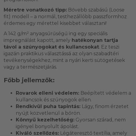
Méretre vonatkozó tipp:
Bővebb szabású (Loose
fit) modell – a normál, testhezállóbb passzformhoz
érdemes egy mérettel kisebbet választani!
A 142 g/m² anyagsűrűségű ing egy speciális
impregnálást kapott, amely
hatékonyan tartja
távol a szúnyogokat és kullancsokat
. Ez teszi
igazán praktikus választássá az olyan szabadtéri
tevékenységekhez, mint a nyári kerti sütögetések
vagy a természetjárás.
Főbb jellemzők:
Rovarok elleni védelem:
Beépített védelem a
kullancsok és szúnyogok ellen.
Rendkívül puha tapintás:
Lágy, finom érzetet
nyújt közvetlenül a bőrön.
Könnyű kezelhetőség:
Gyorsan szárad, nem
igényel bonyolult ápolást.
Kiváló szellőzés:
Légáteresztő textília, amely