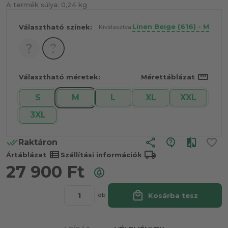
A termék súlya:
0,24 kg
Linen Beige (616) - M
Választható színek:
Kiválasztva:
straighten
Választható méretek:
Mérettáblázat
S
M
L
XL
XXL
3XL
share
Raktáron
view_list
local_shipping
Ártáblázat
Szállítási információk
27 900
Ft
local_mall
Kosárba tesz
db