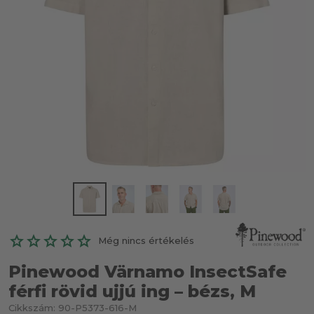
Még nincs értékelés
Pinewood Värnamo InsectSafe
férfi rövid ujjú ing – bézs, M
Cikkszám:
90-P5373-616-M