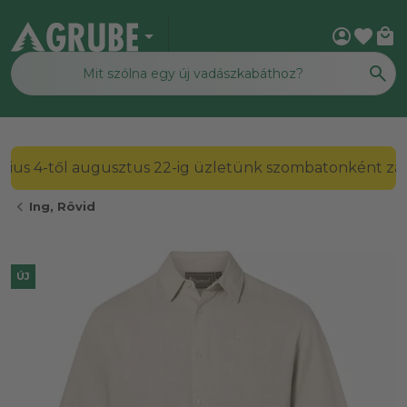
arrow_drop_down
account_circle
favorite
local_mall
2026. július 4-től augusztus 22-ig üzletünk szombato
chevron_left
Ing, Rövid
ÚJ