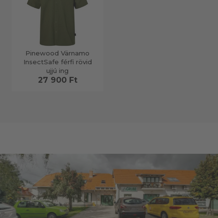
Pinewood Värnamo
InsectSafe férfi rövid
ujjú ing
27 900 Ft