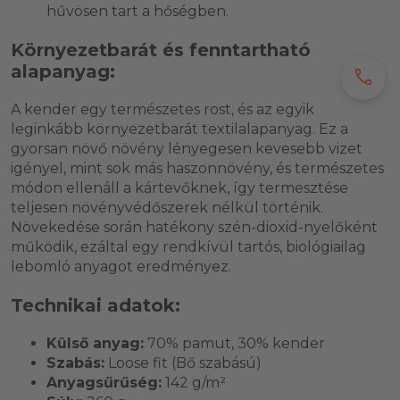
hűvösen tart a hőségben.
Környezetbarát és fenntartható
alapanyag:
call
A kender egy természetes rost, és az egyik
leginkább környezetbarát textilalapanyag. Ez a
gyorsan növő növény lényegesen kevesebb vizet
igényel, mint sok más haszonnövény, és természetes
módon ellenáll a kártevőknek, így termesztése
teljesen növényvédőszerek nélkül történik.
Növekedése során hatékony szén-dioxid-nyelőként
működik, ezáltal egy rendkívül tartós, biológiailag
lebomló anyagot eredményez.
Technikai adatok:
Külső anyag:
70% pamut, 30% kender
Szabás:
Loose fit (Bő szabású)
Anyagsűrűség:
142 g/m²