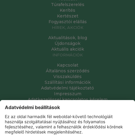
Túrafelszerelés
Kerítés
Kertészet
Fogyasztói elállás
HÍREK, AKCIÓK
Aktualitások, blog
Újdonságok
Aktuális akciók
INFORMÁCIÓK
Kapcsolat
Általános szerződés
Visszaküldés
Szállítási információk
Adatvédelmi tájékoztató
Impresszum
Adatkezeléssel kapcsolatos kérelem