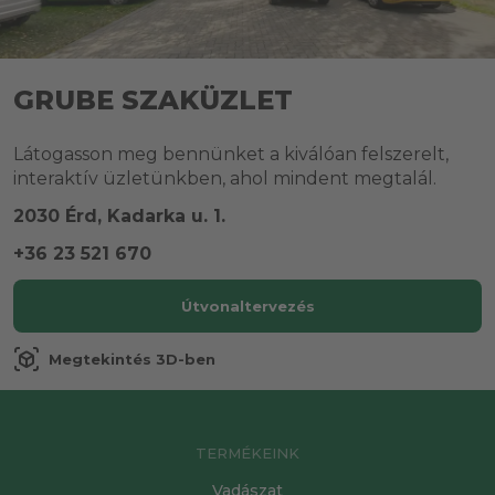
GRUBE SZAKÜZLET
Látogasson meg bennünket a kiválóan felszerelt,
interaktív üzletünkben, ahol mindent megtalál.
2030 Érd, Kadarka u. 1.
+36 23 521 670
Útvonaltervezés
view_in_ar
Megtekintés 3D-ben
TERMÉKEINK
Vadászat