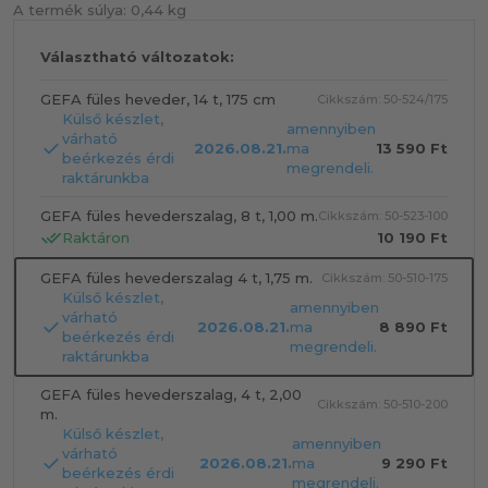
A termék súlya:
0,44 kg
Választható változatok:
GEFA füles heveder, 14 t, 175 cm
Cikkszám: 50-524/175
Külső készlet,
amennyiben
várható
2026.08.21.
ma
13 590 Ft
beérkezés érdi
megrendeli.
raktárunkba
GEFA füles hevederszalag, 8 t, 1,00 m.
Cikkszám: 50-523-100
Raktáron
10 190 Ft
GEFA füles hevederszalag 4 t, 1,75 m.
Cikkszám: 50-510-175
Külső készlet,
amennyiben
várható
2026.08.21.
ma
8 890 Ft
beérkezés érdi
megrendeli.
raktárunkba
GEFA füles hevederszalag, 4 t, 2,00
Cikkszám: 50-510-200
m.
Külső készlet,
amennyiben
várható
2026.08.21.
ma
9 290 Ft
beérkezés érdi
megrendeli.