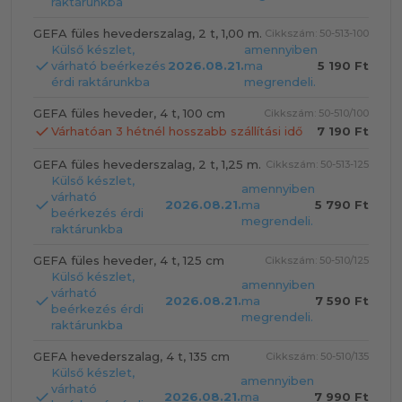
raktárunkba
GEFA füles hevederszalag, 2 t, 1,00 m.
Cikkszám: 50-513-100
Külső készlet,
amennyiben
várható beérkezés
2026.08.21.
ma
5 190 Ft
érdi raktárunkba
megrendeli.
GEFA füles heveder, 4 t, 100 cm
Cikkszám: 50-510/100
Várhatóan 3 hétnél hosszabb szállítási idő
7 190 Ft
GEFA füles hevederszalag, 2 t, 1,25 m.
Cikkszám: 50-513-125
Külső készlet,
amennyiben
várható
2026.08.21.
ma
5 790 Ft
beérkezés érdi
megrendeli.
raktárunkba
GEFA füles heveder, 4 t, 125 cm
Cikkszám: 50-510/125
Külső készlet,
amennyiben
várható
2026.08.21.
ma
7 590 Ft
beérkezés érdi
megrendeli.
raktárunkba
GEFA hevederszalag, 4 t, 135 cm
Cikkszám: 50-510/135
Külső készlet,
amennyiben
várható
2026.08.21.
ma
7 990 Ft