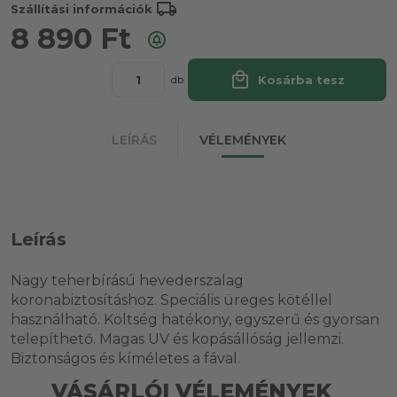
local_shipping
Szállítási információk
8 890
Ft
local_mall
Kosárba tesz
db
LEÍRÁS
VÉLEMÉNYEK
Leírás
Nagy teherbírású hevederszalag
koronabiztosításhoz. Speciális üreges kötéllel
használható. Költség hatékony, egyszerű és gyorsan
telepíthető. Magas UV és kopásállóság jellemzi.
Biztonságos és kíméletes a fával.
VÁSÁRLÓI VÉLEMÉNYEK