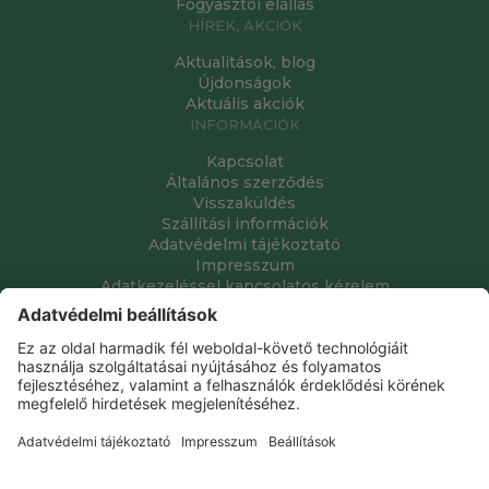
Fogyasztói elállás
HÍREK, AKCIÓK
Aktualitások, blog
Újdonságok
Aktuális akciók
INFORMÁCIÓK
Kapcsolat
Általános szerződés
Visszaküldés
Szállítási információk
Adatvédelmi tájékoztató
Impresszum
Adatkezeléssel kapcsolatos kérelem