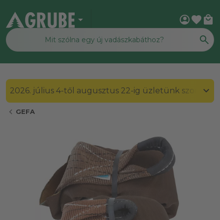
arrow_drop_down
account_circle
favorite
local_mall
2026. július 4-től augusztus 22-ig üzletünk szombato
chevron_left
GEFA