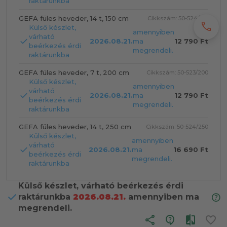
raktárunkba
GEFA füles heveder, 14 t, 150 cm
Cikkszám: 50-524/150
call
Külső készlet,
amennyiben
várható
2026.08.21.
ma
12 790 Ft
beérkezés érdi
megrendeli.
raktárunkba
GEFA füles heveder, 7 t, 200 cm
Cikkszám: 50-523/200
Külső készlet,
amennyiben
várható
2026.08.21.
ma
12 790 Ft
beérkezés érdi
megrendeli.
raktárunkba
GEFA füles heveder, 14 t, 250 cm
Cikkszám: 50-524/250
Külső készlet,
amennyiben
várható
2026.08.21.
ma
16 690 Ft
beérkezés érdi
megrendeli.
raktárunkba
Külső készlet, várható beérkezés érdi
raktárunkba
2026.08.21.
amennyiben ma
megrendeli.
share