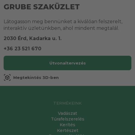
GRUBE SZAKÜZLET
Látogasson meg bennünket a kiválóan felszerelt,
interaktív üzletünkben, ahol mindent megtalál.
2030 Érd, Kadarka u. 1.
+36 23 521 670
Útvonaltervezés
view_in_ar
Megtekintés 3D-ben
TERMÉKEINK
Vadászat
Túrafelszerelés
Kerítés
Kertészet