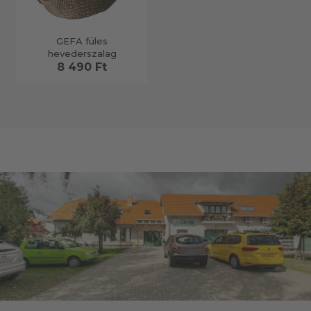
GEFA füles
hevederszalag
8 490 Ft