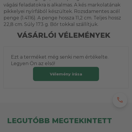
vágási feladatokra is alkalmas. A kés markolatának
pikkelyei nyírfából készültek. Rozsdamentes acél
penge (1.4116). A penge hossza 11,2 cm. Teljes hossz
22,8 cm. Súly 173 g. Bőr tokkal szállítjuk.
VÁSÁRLÓI VÉLEMÉNYEK
Ezt a terméket még senki nem értékelte.
Legyen Ön az első!
Vélemény írása
call
LEGUTÓBB MEGTEKINTETT