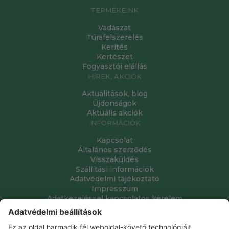
TERMÉKEINK
Vadászat
Túrafelszerelés
Kerítés
Kertészet
Fogyasztói elállás
HÍREK, AKCIÓK
Aktualitások, blog
Újdonságok
Aktuális akciók
INFORMÁCIÓK
Kapcsolat
Általános szerződés
Visszaküldés
Szállítási információk
Adatvédelmi tájékoztató
Impresszum
Adatkezeléssel kapcsolatos kérelem