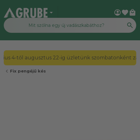
arrow_drop_down
account_circle
favorite
local_mall
július 4-től augusztus 22-ig üzletünk szombatonként zárv
chevron_left
Fix pengéjű kés