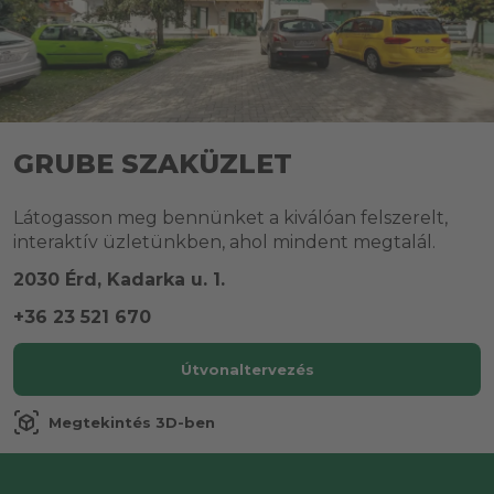
GRUBE SZAKÜZLET
Látogasson meg bennünket a kiválóan felszerelt,
interaktív üzletünkben, ahol mindent megtalál.
2030 Érd, Kadarka u. 1.
+36 23 521 670
Útvonaltervezés
view_in_ar
Megtekintés 3D-ben