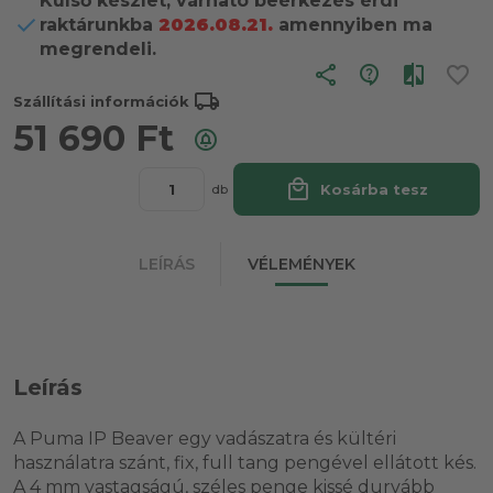
Külső készlet, várható beérkezés érdi
raktárunkba
2026.08.21.
amennyiben ma
megrendeli.
share
local_shipping
Szállítási információk
51 690
Ft
local_mall
Kosárba tesz
db
LEÍRÁS
VÉLEMÉNYEK
Leírás
A Puma IP Beaver egy vadászatra és kültéri
használatra szánt, fix, full tang pengével ellátott kés.
A 4 mm vastagságú, széles penge kissé durvább