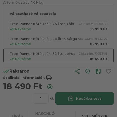
A termék súlya:
1,09 kg
Választható változatok:
Tree Runner Kötélzsák, 25 liter, zöld
Cikkszám: 71-353-01
Raktáron
15 990 Ft
Tree Runner Kötélzsák, 28 liter. Sárga
Cikkszám: 71-353-02
Raktáron
16 990 Ft
Tree Runner Kötélzsák, 32 liter, piros
Cikkszám: 71-353-03
Raktáron
18 490 Ft
share
Raktáron
local_shipping
Szállítási információk
18 490
Ft
local_mall
Kosárba tesz
db
HASONLÓ
LEÍRÁS
VÉLEMÉNYEK