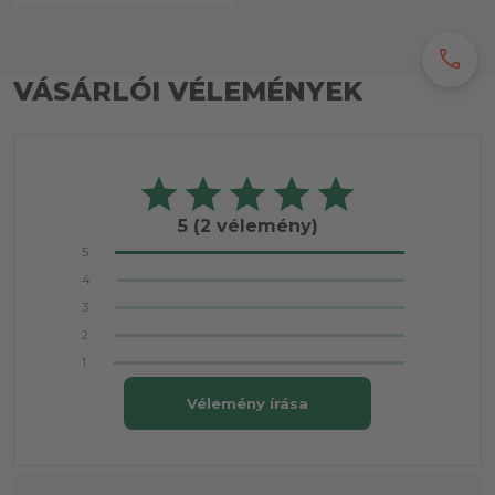
call
VÁSÁRLÓI VÉLEMÉNYEK
5
(2 vélemény)
5
4
3
2
1
Vélemény írása