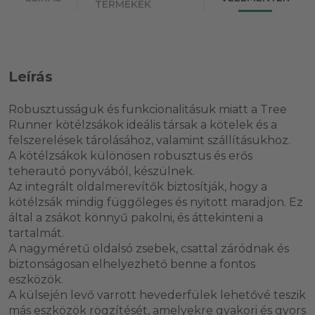
TERMÉKEK
Leírás
Robusztusságuk és funkcionalitásuk miatt a Tree
Runner kötélzsákok ideális társak a kötelek és a
felszerelések tárolásához, valamint szállításukhoz.
A kötélzsákok különösen robusztus és erős
teherautó ponyvából, készülnek.
Az integrált oldalmerevítők biztosítják, hogy a
kötélzsák mindig függőleges és nyitott maradjon. Ez
által a zsákot könnyű pakolni, és áttekinteni a
tartalmát.
A nagyméretű oldalsó zsebek, csattal záródnak és
biztonságosan elhelyezhető benne a fontos
eszközök.
A külsején levő varrott hevederfülek lehetővé teszik
más eszközök rögzítését, amelyekre gyakori és gyors