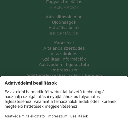
Fogyasztói elállás
HÍREK, AKCIÓK
Aktualitások, blog
Újdonságok
Aktuális akciók
INFORMÁCIÓK
Kapcsolat
Általános szerződés
Visszaküldés
Szállítási információk
Adatvédelmi tájékoztató
Impresszum
Adatkezeléssel kapcsolatos kérelem