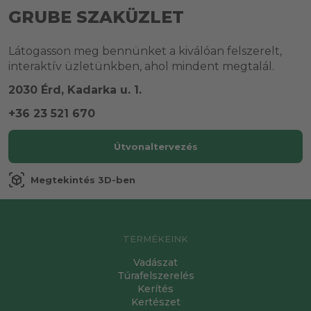
GRUBE SZAKÜZLET
Látogasson meg bennünket a kiválóan felszerelt,
interaktív üzletünkben, ahol mindent megtalál.
2030 Érd, Kadarka u. 1.
+36 23 521 670
Útvonaltervezés
view_in_ar
Megtekintés 3D-ben
TERMÉKEINK
Vadászat
Túrafelszerelés
Kerítés
Kertészet