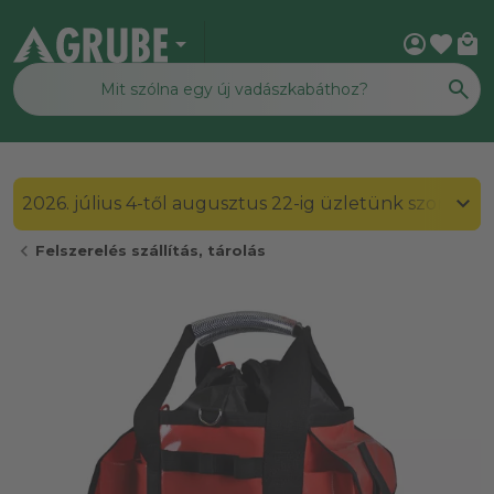
arrow_drop_down
account_circle
favorite
local_mall
2026. július 4-től augusztus 22-ig üzletünk szombato
chevron_left
Felszerelés szállítás, tárolás