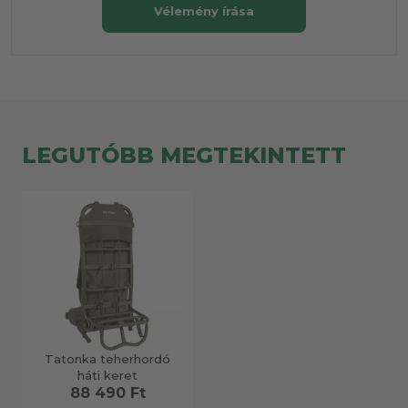
Vélemény írása
LEGUTÓBB MEGTEKINTETT
Tatonka teherhordó
háti keret
88 490 Ft