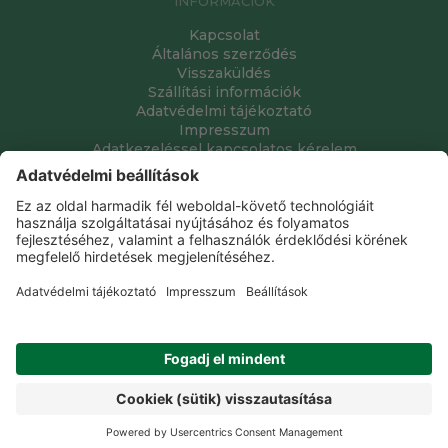
INFORMÁCIÓK
Kapcsolat
Általános szerződés
Visszaküldés
Szállítási információk
Adatvédelmi tájékoztató
Impresszum
Adatkezeléssel kapcsolatos kérelem
Grube Kft. © 2009 - 2026. Minden jog fenntartva. All rights
reserved.
Tervezte és készítette:
Vision-Software, az Octopus 8 ERP
forgalmazója
.