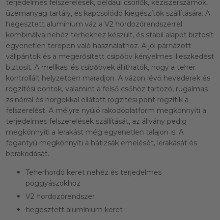
terjedelmes felszerelések, például csörlők, kéziszerszámok,
üzemanyag tartály, és kapcsolódó kiegészítők szállítására. A
hegesztett alumínium váz a V2 hordozórendszerrel
kombinálva nehéz terhekhez készült, és stabil alapot biztosít
egyenetlen terepen való használathoz. A jól párnázott
vállpántok és a megerősített csípőöv kényelmes illeszkedést
biztosít. A mellkasi és csípőövek állíthatók, hogy a teher
kontrollált helyzetben maradjon. A vázon lévő hevederek és
rögzítési pontok, valamint a felső csőhöz tartozó, rugalmas
zsinórral és horgokkal ellátott rögzítési pont rögzítik a
felszerelést. A mélyre nyúló rakodóplatform megkönnyíti a
terjedelmes felszerelések szállítását, az állvány pedig
megkönnyíti a lerakást még egyenetlen talajon is. A
fogantyú megkönnyíti a hátizsák emelését, lerakását és
berakodását.
Teherhordó keret nehéz és terjedelmes
poggyászokhoz
V2 hordozórendszer
hegesztett alumínium keret