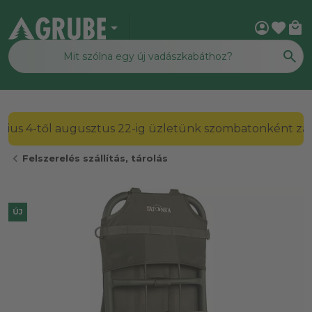
arrow_drop_down
account_circle
favorite
local_mall
2026. július 4-től augusztus 22-ig üzletünk szombato
chevron_left
Felszerelés szállítás, tárolás
ÚJ