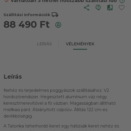
Várhatóan 3 hétnél hosszabb szállítási idő
share
local_shipping
Szállítási információk
88 490
Ft
LEÍRÁS
VÉLEMÉNYEK
Leírás
Nehéz és terjedelmes poggyászok szállításához. V2
hordozórendszer. Hegesztett alumínium váz négy
keresztmerevítővel a fő vázban. Magasságban állítható
mellkasi pánt. Átirányított csípőöv. Állítás 122 cm-es
derékbőségig.
A Tatonka teherhordó keret egy hátizsák keret nehéz és