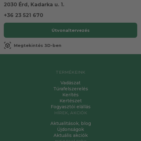
2030 Érd, Kadarka u. 1.
+36 23 521 670
Útvonaltervezés
view_in_ar
Megtekintés 3D-ben
TERMÉKEINK
Vadászat
Túrafelszerelés
Kerítés
Kertészet
Fogyasztói elállás
HÍREK, AKCIÓK
Aktualitások, blog
Újdonságok
Aktuális akciók