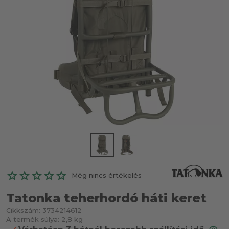
Még nincs értékelés
Tatonka teherhordó háti keret
Cikkszám:
3734214612
A termék súlya:
2,8 kg